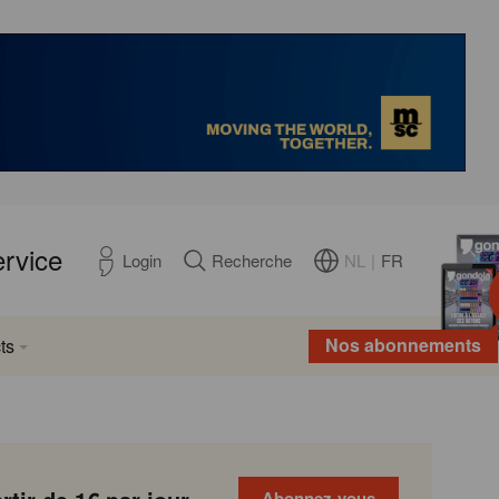
ervice
NL
|
FR
Login
Recherche
Nos abonnements
ts
Abonnez-vous