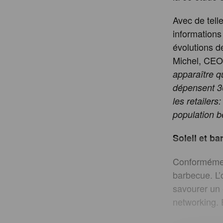
Avec de tel
informations
évolutions d
Michel, CEO
apparaître q
dépensent 30
les retailer
population b
Soleil et b
Conformémen
barbecue. L’
savourer un 
networking. E