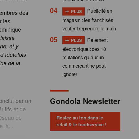
+
Publicité en
PLUS
membres des
magasin : les franchisés
r les
veulent reprendre la main
Dominique
+
laisse
Paiement
PLUS
ne, et y
électronique : ces 10
d toutefois
mutations qu’aucun
ine de la
commerçant ne peut
ignorer
Gondola Newsletter
nclut par un
itifs et de
réseau de
Restez au top dans le
retail & le foodservice !
 là...