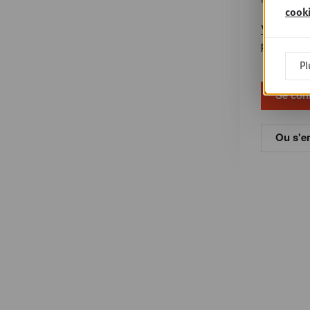
cook
Vous avez
passe?
Pl
Ou s'en