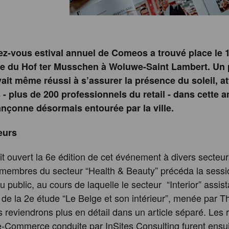
ez-vous estival annuel de Comeos a trouvé place le 
re du Hof ter Musschen à Woluwe-Saint Lambert. U
vait même réussi à s’assurer la présence du soleil, at
 - plus de 200 professionnels du retail - dans cette 
nçonne désormais entourée par la ville.
eurs
 ouvert la 6e édition de cet événement à divers secteur
membres du secteur “Health & Beauty” précéda la sessi
 public, au cours de laquelle le secteur “Interior” assis
 de la 2e étude “Le Belge et son intérieur”, menée par Tha
s reviendrons plus en détail dans un article séparé. Les 
e-Commerce conduite par InSites Consulting furent ensui