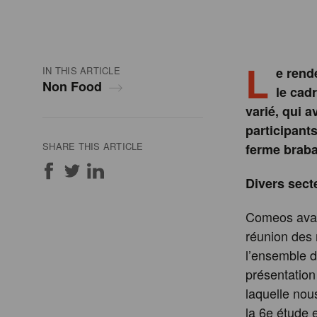
L
IN THIS ARTICLE
e rend
Non Food
le cad
varié, qui a
participants
SHARE THIS ARTICLE
ferme braba
Divers sect
Comeos avait
réunion des 
l’ensemble du
présentation
laquelle nou
la 6e étude 