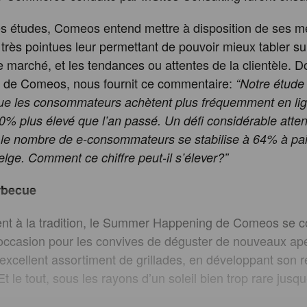
les études, Comeos entend mettre à disposition de ses 
 très pointues leur permettant de pouvoir mieux tabler su
e marché, et les tendances ou attentes de la clientèle. 
 de Comeos, nous fournit ce commentaire:
“Notre étude 
ue les consommateurs achètent plus fréquemment en lig
% plus élevé que l’an passé. Un défi considérable atten
s: le nombre de e-consommateurs se stabilise à 64% à pa
elge. Comment ce chiffre peut-il s’élever?”
arbecue
t à la tradition, le Summer Happening de Comeos se co
occasion pour les convives de déguster de nouveaux apér
excellent assortiment de grillades, en développant son 
t le tout, sous les rayons d’un soleil bien trop rare jusque