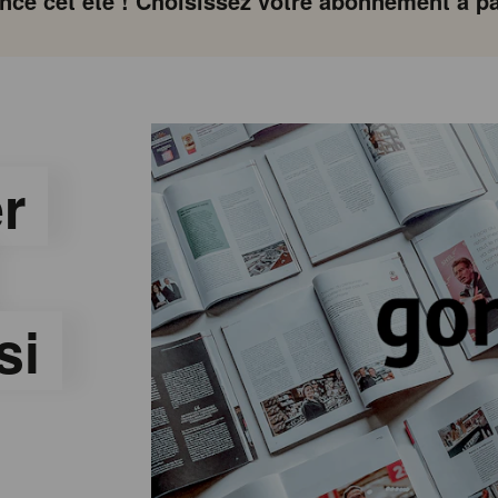
ce cet été ! Choisissez votre abonnement à par
r
si