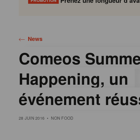
Prenez une longueur d’avan
PROMOTION
Gondola
Gondola
academy
society
News
Comeos Summe
Happening, un
événement réus
28 JUIN 2016
•
NON FOOD