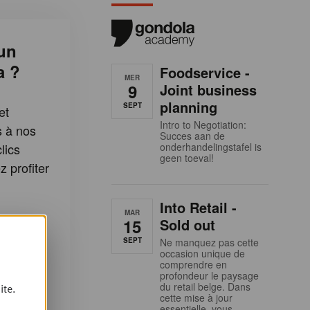
un
a ?
Foodservice -
MER
9
Joint business
planning
SEPT
et
Intro to Negotiation:
s à nos
Succes aan de
lics
onderhandelingstafel is
geen toeval!
 profiter
:
Into Retail -
MAR
rticles
15
Sold out
la
SEPT
Ne manquez pas cette
occasion unique de
cles Plus
comprendre en
profondeur le paysage
du retail belge. Dans
ite.
cette mise à jour
etter
essentielle, vous