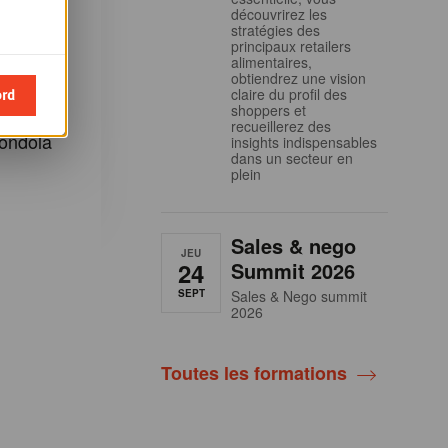
découvrirez les
dola
stratégies des
principaux retailers
 inscrire
alimentaires,
obtiendrez une vision
ord
claire du profil des
shoppers et
 et aux
recueillerez des
ondola
insights indispensables
dans un secteur en
plein
Sales & nego
JEU
24
Summit 2026
SEPT
Sales & Nego summit
2026
Toutes les formations