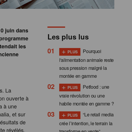
10 juin dans
Les plus lus
n programme
tendait les
+
Pourquoi
PLUS
ancienne
l'alimentation animale reste
sous pression malgré la
montée en gamme
+
Petfood : une
PLUS
s. La
vraie révolution ou une
on ouverte à
habile montée en gamme ?
ta à une
+
lia, et sur
“Le retail media
PLUS
résultats de
crée l’intention, le terrain la
te révélés.
transforme en vente”