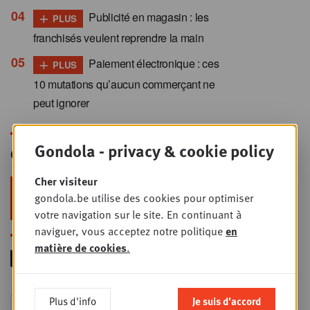
+
Publicité en magasin : les
PLUS
franchisés veulent reprendre la main
+
Paiement électronique : ces
PLUS
10 mutations qu’aucun commerçant ne
peut ignorer
Gondola - privacy & cookie policy
Gondola Newsletter
Cher visiteur
Restez au top dans le retail & le
gondola.be utilise des cookies pour optimiser
foodservice !
votre navigation sur le site. En continuant à
naviguer, vous acceptez notre politique
en
matière de cookies
.
Foodservice - Joint
Plus d'info
Je suis d'accord
MER