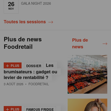
26
GALA NIGHT 2026
NOV
Toutes les sessions
Plus de news
Plus de
Foodretail
news
+
Les
PLUS
DOSSIER
brumisateurs : gadget ou
levier de rentabilité ?
3 AOÛT 2026
• FOODRETAIL
+
PLUS
FAMOUS FRIDGE