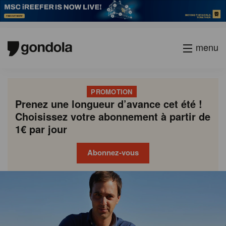
menu
PROMOTION
Prenez une longueur d’avance cet été !
Choisissez votre abonnement à partir de
1€ par jour
Abonnez-vous
Gondola
Gondola
academy
society