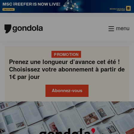
menu
PROMOTION
Prenez une longueur d’avance cet été !
Choisissez votre abonnement à partir de
1€ par jour
Abonnez-vous
Gondola
Gondola
academy
society