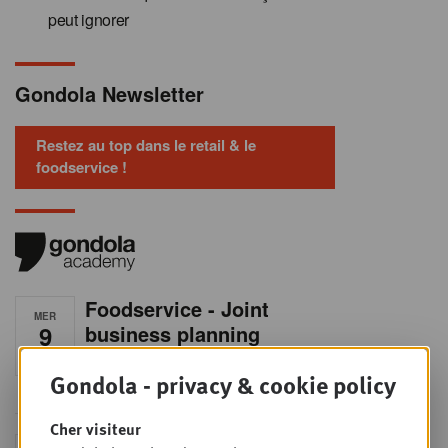
peut ignorer
Gondola Newsletter
Restez au top dans le retail & le
foodservice !
Foodservice - Joint
MER
9
business planning
SEPT
Intro to Negotiation: Succes aan de
onderhandelingstafel is geen toeval!
Gondola - privacy & cookie policy
Cher visiteur
Into Retail - Sold out