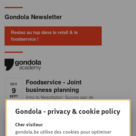
Gondola Newsletter
Restez au top dans le retail & le
foodservice !
Foodservice - Joint
MER
9
business planning
SEPT
Intro to Negotiation: Succes aan de
onderhandelingstafel is geen toeval!
Gondola - privacy & cookie policy
Into Retail - Sold out
Cher visiteur
MAR
15
gondola.be utilise des cookies pour optimiser
Ne manquez pas cette occasion