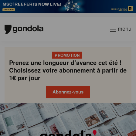
menu
PROMOTION
Prenez une longueur d’avance cet été !
Choisissez votre abonnement à partir de
1€ par jour
Abonnez-vous
Gondola
Gondola
academy
society