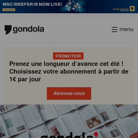
menu
PROMOTION
Prenez une longueur d’avance cet été !
Choisissez votre abonnement à partir de
1€ par jour
Abonnez-vous
Gondola
Gondola
academy
society