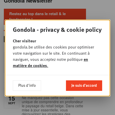
Gondola Newsletter
Restez au top dans le retail & le
foodservice !
Gondola - privacy & cookie policy
Cher visiteur
gondola.be utilise des cookies pour optimiser
votre navigation sur le site. En continuant à
Foodservice - Joint
MER
naviguer, vous acceptez notre politique
en
9
business planning
matière de cookies
.
SEPT
Intro to Negotiation: Succes aan de
onderhandelingstafel is geen toeval!
Plus d'info
Je suis d'accord
Into Retail - Sold out
MAR
15
Ne manquez pas cette occasion
unique de comprendre en profondeur
SEPT
le paysage du retail belge. Dans cette
mise à jour essentielle, vous
découvrirez les stratégies des