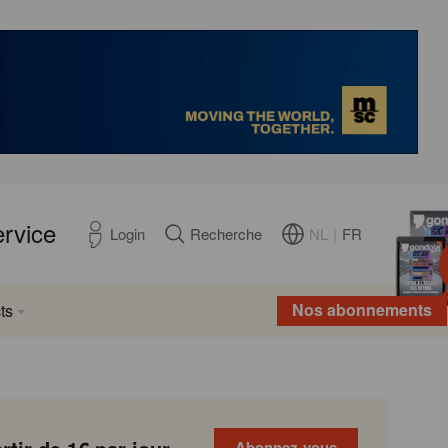
ervice
NL
|
FR
Login
Recherche
Nos abonnements
ts
Abonnez-vous