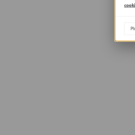
cook
Pl