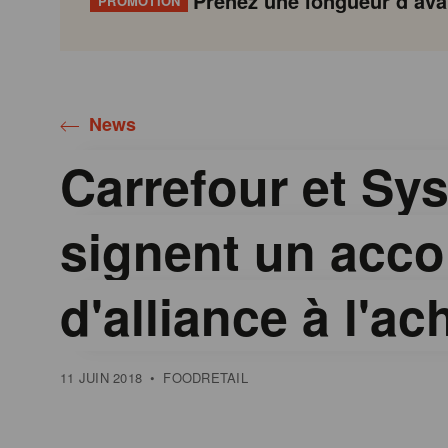
Prenez une longueur d’avan
PROMOTION
Gondola
Gondola
academy
society
News
Carrefour et Sy
signent un acco
d'alliance à l'ac
11 JUIN 2018
•
FOODRETAIL