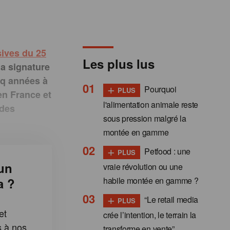
sives du 25
Les plus lus
la signature
nq années à
+
Pourquoi
PLUS
en France et
l'alimentation animale reste
 des
sous pression malgré la
montée en gamme
+
Petfood : une
PLUS
un
vraie révolution ou une
habile montée en gamme ?
a ?
+
“Le retail media
PLUS
et
crée l’intention, le terrain la
s à nos
transforme en vente”