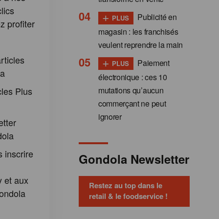
lics
+
Publicité en
PLUS
 profiter
magasin : les franchisés
:
veulent reprendre la main
+
rticles
Paiement
PLUS
la
électronique : ces 10
cles Plus
mutations qu’aucun
commerçant ne peut
ignorer
etter
dola
 inscrire
Gondola Newsletter
 et aux
Restez au top dans le
ondola
retail & le foodservice !