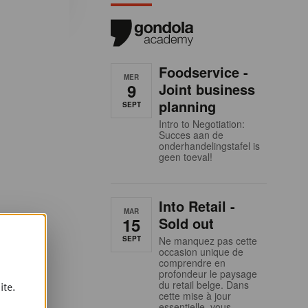
Foodservice -
MER
9
Joint business
planning
SEPT
Intro to Negotiation:
Succes aan de
onderhandelingstafel is
geen toeval!
Into Retail -
MAR
15
Sold out
SEPT
Ne manquez pas cette
occasion unique de
comprendre en
profondeur le paysage
du retail belge. Dans
ite.
cette mise à jour
essentielle, vous