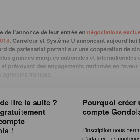
te de l’annonce de leur entrée en
négociations exclu
2018
, Carrefour et Système U annoncent aujourd’hui 
ord de partenariat portant sur une coopération de ci
 plus grandes marques nationales et internationales 
r, et prévoyant des engagements renforcés en faveur
 agricoles français.
de lire la suite ?
Pourquoi créer 
 gratuitement
compte Gondol
 compte
la !
L’inscription nous perm
d’adapter nos contenu