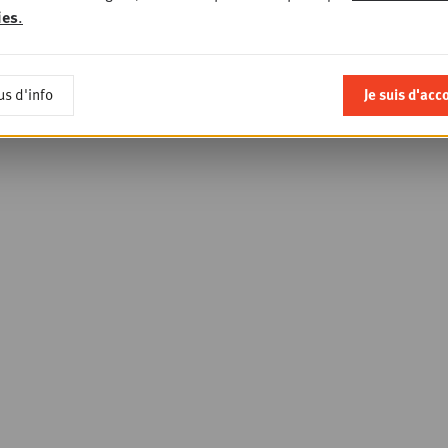
ies
.
us d'info
Je suis d'acc