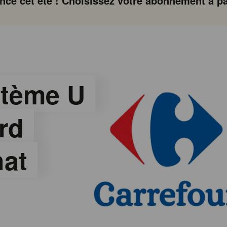
ce cet été ! Choisissez votre abonnement à par
stème U
rd
hat