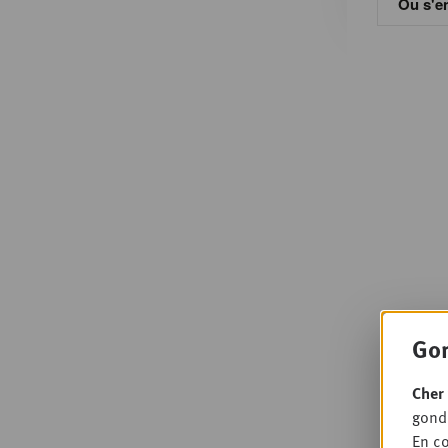
Ou s'en
Gon
Cher 
gondo
En co