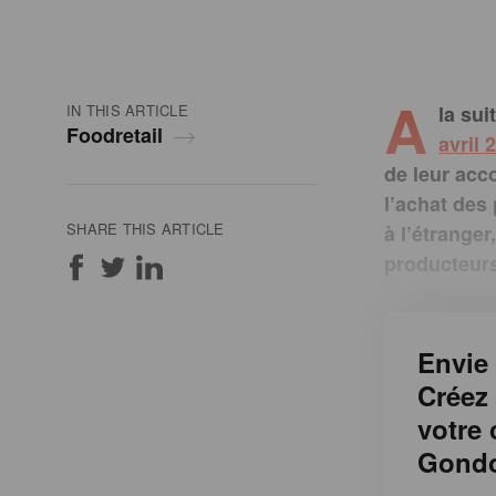
A
IN THIS ARTICLE
la sui
Foodretail
avril 
de leur acc
l’achat des
SHARE THIS ARTICLE
à l’étrange
producteurs
Envie 
Créez
votre
Gondo