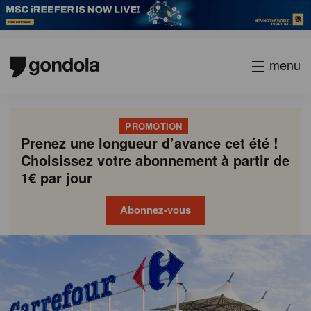
menu
PROMOTION
Prenez une longueur d’avance cet été !
Choisissez votre abonnement à partir de
1€ par jour
Abonnez-vous
Gondola
Gondola
academy
society