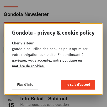
Gondola Newsletter
Restez au top dans le retail & le
Gondola - privacy & cookie policy
foodservice !
Cher visiteur
gondola.be utilise des cookies pour optimiser
votre navigation sur le site. En continuant à
naviguer, vous acceptez notre politique
en
Foodservice - Joint
matière de cookies
.
MER
9
business planning
SEPT
Intro to Negotiation: Succes aan de
onderhandelingstafel is geen toeval!
Plus d'info
Je suis d'accord
Into Retail - Sold out
MAR
15
Ne manquez pas cette occasion