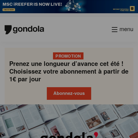
menu
PROMOTION
Prenez une longueur d’avance cet été !
Choisissez votre abonnement à partir de
1€ par jour
Abonnez-vous
Gondola
Gondola
academy
society