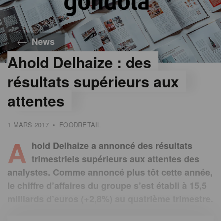
News
Ahold Delhaize : des
résultats supérieurs aux
attentes
1 MARS 2017
•
FOODRETAIL
A
hold Delhaize a annoncé des résultats
trimestriels supérieurs aux attentes des
analystes. Comme annoncé plus tôt cette année,
le chiffre d’affaires du groupe s’est établi à 15,5
milliards d’euros (+2,8%) au quatrième trimestre.