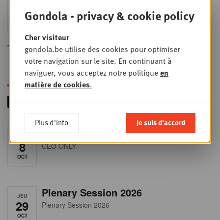
JEU
24
2026
Gondola - privacy & cookie policy
SEPT
Sales & Nego summit 2026
Cher visiteur
Toutes les formations
gondola.be utilise des cookies pour optimiser
votre navigation sur le site. En continuant à
naviguer, vous acceptez notre politique
en
matière de cookies
.
Plus d'info
Je suis d'accord
RET-TALK
JEU
8
CEO ONLY
OCT
Plenary Session 2026
JEU
29
Plenary Session 2026
OCT