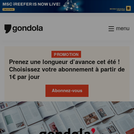
menu
PROMOTION
Prenez une longueur d’avance cet été !
Choisissez votre abonnement à partir de
1€ par jour
Abonnez-vous
Gondola
Gondola
academy
society