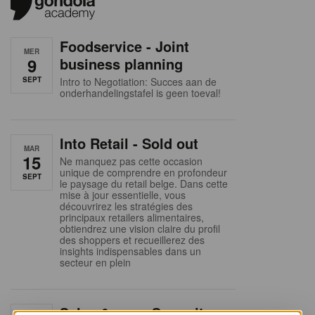
Foodservice - Joint
MER
9
business planning
SEPT
Intro to Negotiation: Succes aan de
onderhandelingstafel is geen toeval!
Into Retail - Sold out
MAR
15
Ne manquez pas cette occasion
unique de comprendre en profondeur
SEPT
le paysage du retail belge. Dans cette
mise à jour essentielle, vous
découvrirez les stratégies des
principaux retailers alimentaires,
obtiendrez une vision claire du profil
des shoppers et recueillerez des
insights indispensables dans un
secteur en plein
Sales & nego Summit