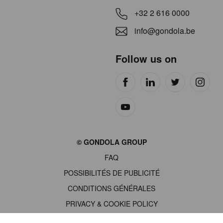
+32 2 616 0000
info@gondola.be
Follow us on
Site
© GONDOLA GROUP
by
FAQ
wieni
POSSIBILITÉS DE PUBLICITÉ
CONDITIONS GÉNÉRALES
PRIVACY & COOKIE POLICY