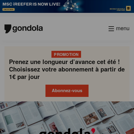
menu
PROMOTION
Prenez une longueur d’avance cet été !
Choisissez votre abonnement à partir de
1€ par jour
Abonnez-vous
Gondola
Gondola
academy
society