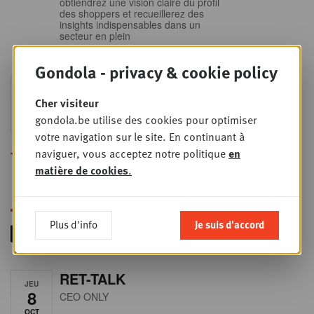
obtiendrez une vision claire du profil
des shoppers et recueillerez des
insights indispensables dans un
secteur en plein
Gondola - privacy & cookie policy
Sales & nego Summit
JEU
24
2026
Cher visiteur
gondola.be utilise des cookies pour optimiser
SEPT
Sales & Nego summit 2026
votre navigation sur le site. En continuant à
naviguer, vous acceptez notre politique
en
Toutes les formations
matière de cookies
.
Plus d'info
Je suis d'accord
RET-TALK
JEU
8
CEO ONLY
OCT