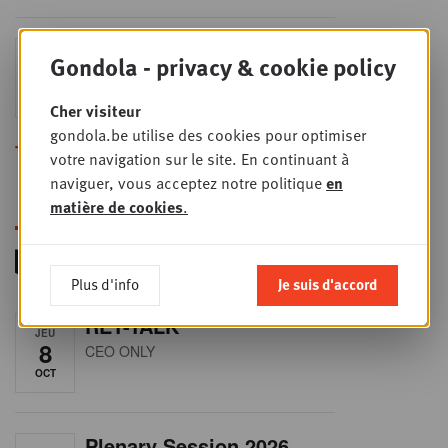
Sales & nego Summit
Gondola - privacy & cookie policy
JEU
24
2026
SEPT
Sales & Nego summit 2026
Cher visiteur
gondola.be utilise des cookies pour optimiser
Toutes les formations
votre navigation sur le site. En continuant à
naviguer, vous acceptez notre politique
en
matière de cookies
.
Plus d'info
Je suis d'accord
RET-TALK
JEU
8
CEO ONLY
OCT
Plenary Session 2026