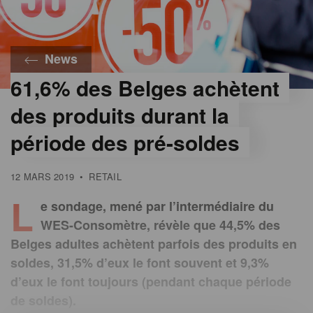
News
61,6% des Belges achètent
des produits durant la
période des pré-soldes
12 MARS 2019
•
RETAIL
L
e sondage, mené par l’intermédiaire du
WES-Consomètre, révèle que 44,5% des
Belges adultes achètent parfois des produits en
soldes, 31,5% d’eux le font souvent et 9,3%
d’eux le font toujours (pendant chaque période
de soldes).