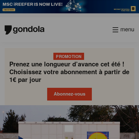
menu
PROMOTION
Prenez une longueur d’avance cet été !
Choisissez votre abonnement à partir de
1€ par jour
Abonnez-vous
Gondola
Gondola
academy
society