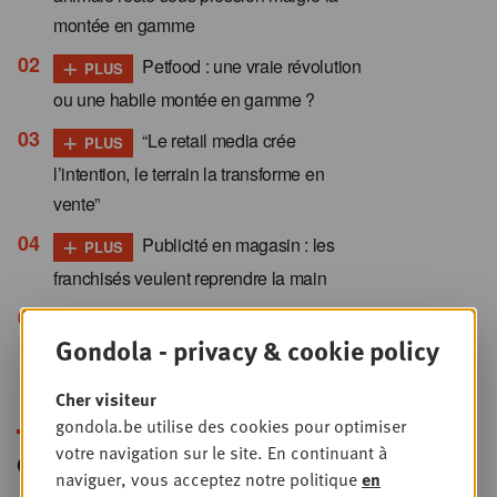
montée en gamme
+
Petfood : une vraie révolution
PLUS
ou une habile montée en gamme ?
+
“Le retail media crée
PLUS
l’intention, le terrain la transforme en
vente”
+
Publicité en magasin : les
PLUS
franchisés veulent reprendre la main
+
Paiement électronique : ces
PLUS
Gondola - privacy & cookie policy
10 mutations qu’aucun commerçant ne
peut ignorer
Cher visiteur
gondola.be utilise des cookies pour optimiser
votre navigation sur le site. En continuant à
Gondola Newsletter
naviguer, vous acceptez notre politique
en