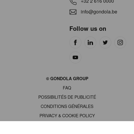
+32 2 616 0000
info@gondola.be
Follow us on
Site
© GONDOLA GROUP
by
FAQ
wieni
POSSIBILITÉS DE PUBLICITÉ
CONDITIONS GÉNÉRALES
PRIVACY & COOKIE POLICY