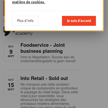
matière de cookies
.
Restez au top dans le retail & le
foodservice !
Plus d'info
Je suis d'accord
Foodservice - Joint
MER
9
business planning
SEPT
Intro to Negotiation: Succes aan de
onderhandelingstafel is geen toeval!
Into Retail - Sold out
MAR
15
Ne manquez pas cette occasion
unique de comprendre en profondeur
SEPT
le paysage du retail belge. Dans cette
mise à jour essentielle, vous
découvrirez les stratégies des
principaux retailers alimentaires,
obtiendrez une vision claire du profil