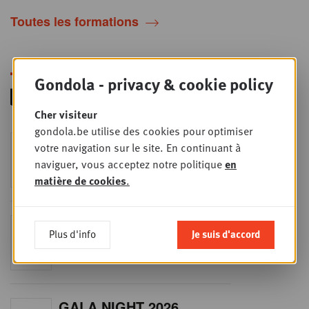
Toutes les formations
Gondola - privacy & cookie policy
Cher visiteur
gondola.be utilise des cookies pour optimiser
RET-TALK
votre navigation sur le site. En continuant à
JEU
8
CEO ONLY
naviguer, vous acceptez notre politique
en
OCT
matière de cookies
.
Plenary Session 2026
JEU
Plus d'info
Je suis d'accord
29
Plenary Session 2026
OCT
GALA NIGHT 2026