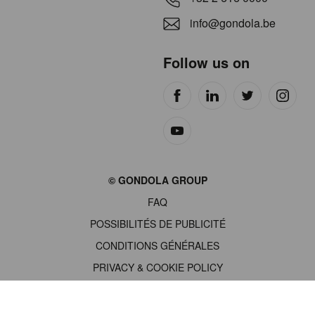
info@gondola.be
Follow us on
Site
© GONDOLA GROUP
by
FAQ
wieni
POSSIBILITÉS DE PUBLICITÉ
CONDITIONS GÉNÉRALES
PRIVACY & COOKIE POLICY