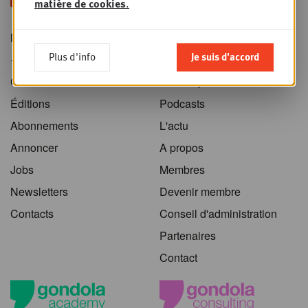
matière de cookies
.
News
Home
Plus d'info
Je suis d'accord
+PLUS
Sessions
C'est nouveau !
Galerie photo
Éditions
Podcasts
Abonnements
L'actu
Annoncer
A propos
Jobs
Membres
Newsletters
Devenir membre
Contacts
Conseil d'administration
Partenaires
Contact