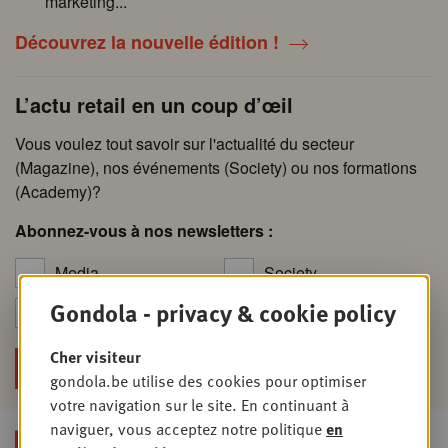
marketing...
Découvrez la nouvelle édition !
L’actu retail en un coup d’œil
Vous voulez tout savoir sur l'actualité du secteur
(Magazine), nos événements (Society) ou nos formations
(Academy)?
Abonnez-vous à nos newsletters :
Media
Society
Gondola - privacy & cookie policy
Academy
Foodservice
Cher visiteur
gondola.be utilise des cookies pour optimiser
votre navigation sur le site. En continuant à
naviguer, vous acceptez notre politique
en