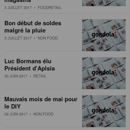
s
n
3 JUILLET 2017
• FOODRETAIL
a
t
Bon début de soldes
i
malgré la pluie
o
3 JUILLET 2017
• NON FOOD
n
Luc Bormans élu
Président d'Aplsia
30 JUIN 2017
• RETAIL
Mauvais mois de mai pour
le DIY
29 JUIN 2017
• NON FOOD