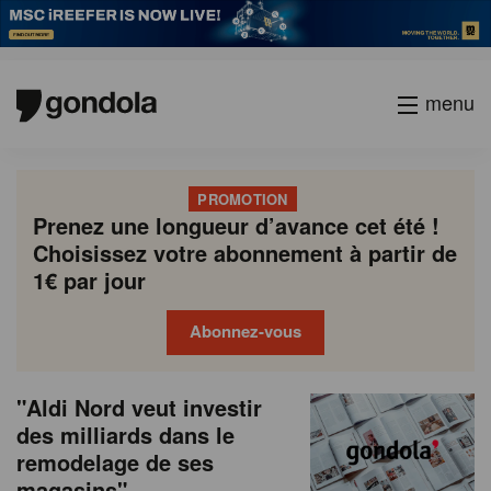
menu
PROMOTION
Prenez une longueur d’avance cet été !
Choisissez votre abonnement à partir de
1€ par jour
Abonnez-vous
N
Gondola
Gondola
"Aldi Nord veut investir
P
Previous
Page
Page
Page
Page
Current
Page
Page
Page
Page
Next
academy
society
e
des milliards dans le
a
page
page
page
remodelage de ses
g
w
magasins"
i