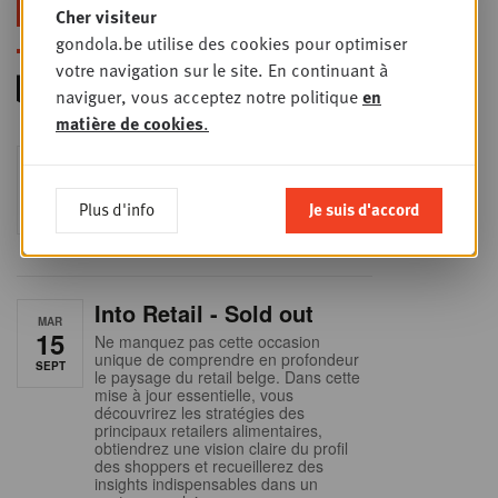
foodservice !
Cher visiteur
gondola.be utilise des cookies pour optimiser
votre navigation sur le site. En continuant à
naviguer, vous acceptez notre politique
en
matière de cookies
.
Foodservice - Joint
MER
9
business planning
Plus d'info
Je suis d'accord
SEPT
Intro to Negotiation: Succes aan de
onderhandelingstafel is geen toeval!
Into Retail - Sold out
MAR
15
Ne manquez pas cette occasion
unique de comprendre en profondeur
SEPT
le paysage du retail belge. Dans cette
mise à jour essentielle, vous
découvrirez les stratégies des
principaux retailers alimentaires,
obtiendrez une vision claire du profil
des shoppers et recueillerez des
insights indispensables dans un