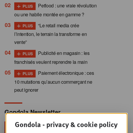
+
Petfood : une vraie révolution
PLUS
ou une habile montée en gamme ?
+
“Le retail media crée
PLUS
l’intention, le terrain la transforme en
vente”
+
Publicité en magasin : les
PLUS
franchisés veulent reprendre la main
+
Paiement électronique : ces
PLUS
10 mutations qu’aucun commerçant ne
peut ignorer
Gondola Newsletter
Gondola - privacy & cookie policy
Restez au top dans le retail & le