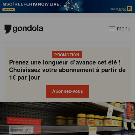
menu
PROMOTION
Prenez une longueur d’avance cet été !
Choisissez votre abonnement à partir de
1€ par jour
Abonnez-vous
Gondola
Gondola
academy
society