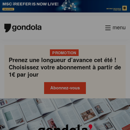
menu
PROMOTION
Prenez une longueur d’avance cet été !
Choisissez votre abonnement à partir de
1€ par jour
Abonnez-vous
Gondola
Gondola
academy
society