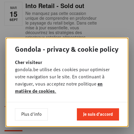
Into Retail - Sold out
MAR
15
Ne manquez pas cette occasion
unique de comprendre en profondeur
SEPT
le paysage du retail belge. Dans cette
mise à jour essentielle, vous
découvrirez les stratégies des
principaux retailers alimentaires,
obtiendrez une vision claire du profil
Gondola - privacy & cookie policy
des shoppers et recueillerez des
insights indispensables dans un
secteur en plein
Cher visiteur
gondola.be utilise des cookies pour optimiser
votre navigation sur le site. En continuant à
Sales & nego Summit
JEU
naviguer, vous acceptez notre politique
en
24
2026
matière de cookies
.
SEPT
Sales & Nego summit 2026
Toutes les formations
Plus d'info
Je suis d'accord