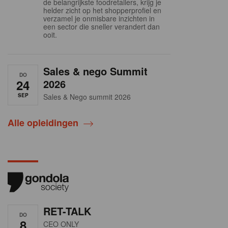
de belangrijkste foodretailers, krijg je
helder zicht op het shopperprofiel en
verzamel je onmisbare inzichten in
een sector die sneller verandert dan
ooit.
Sales & nego Summit
DO
24
2026
SEP
Sales & Nego summit 2026
Alle opleidingen
RET-TALK
DO
8
CEO ONLY