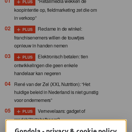
+
“Retailmedia wekken de
PLUS
koopintentie op, fieldmarketing zet die om
in verkoop”
+
Reclame in de winkel:
PLUS
franchisenemers willen de touwtjes
opnieuw in handen nemen
+
Elektronisch betalen: tien
PLUS
ontwikkelingen die geen enkele
handelaar kan negeren
René van der Zel (XXL Nutrition): “Het
huidige beleid in Nederland is niet gunstig
voor ondernemers”
+
Vernevelaars: gadget of
PLUS
rendabiliteitshefboom?
Gondola - privacy & cookie policy