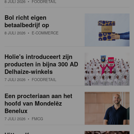
8 JULI 2026
• FOODRETAIL
a
w
t
Bol richt eigen
s
i
betaalbedrijf op
o
o
8 JULI 2026
• E-COMMERCE
n
v
e
Holie's introduceert zijn
r
producten in bijna 300 AD
Delhaize-winkels
z
7 JULI 2026
• FOODRETAIL
i
Een procteriaan aan het
c
hoofd van Mondelēz
h
Benelux
t
7 JULI 2026
• FMCG