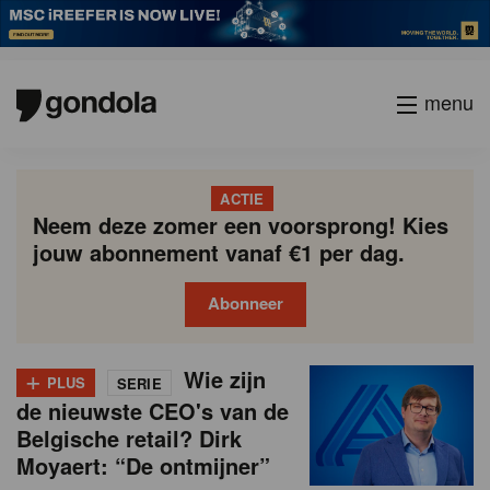
menu
ACTIE
Neem deze zomer een voorsprong! Kies
jouw abonnement vanaf €1 per dag.
Abonneer
N
Gondola
Gondola
+
P
Wie zijn
Vorige
Page
Page
Page
Page
Current
Page
Page
Page
Page
Volgende
academy
society
PLUS
SERIE
i
a
de nieuwste CEO's van de
page
g
e
Belgische retail? Dirk
i
Moyaert: “De ontmijner”
u
n