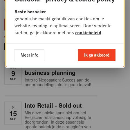
Gondola Newsletter
Beste bezoeker
gondola.be maakt gebruik van cookies om je
Blijf voorop in retail & foodservice!
website-ervaring te optimaliseren. Door verder te
surfen, ga je akkoord met ons
cookiebeleid
.
Meer info
Ik ga akkoord
Foodservice - Joint
WOE
9
business planning
SEP
Intro to Negotiation: Succes aan de
onderhandelingstafel is geen toeval!
Into Retail - Sold out
DI
15
Mis deze unieke kans niet om het
Belgische retaillandschap volledig te
SEP
doorgronden. In deze essentiële
update ontdek je de strategieën van