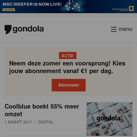
menu
ACTIE
Neem deze zomer een voorsprong! Kies
jouw abonnement vanaf €1 per dag.
Abonneer
N
Gondola
Gondola
Coolblue boekt 55% meer
P
Vorige
Page
Page
Page
Page
Current
Page
Page
Page
Page
Volgende
academy
society
i
omzet
a
page
g
e
1 MAART 2017
• DIGITAL
i
u
n