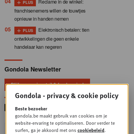
+
Reclame in de winkel:
PLUS
franchisenemers willen de touwtjes
opnieuw in handen nemen
+
Elektronisch betalen: tien
PLUS
ontwikkelingen die geen enkele
handelaar kan negeren
Gondola Newsletter
Blijf voorop in retail & foodservice!
Gondola - privacy & cookie policy
Beste bezoeker
gondola.be maakt gebruik van cookies om je
website-ervaring te optimaliseren. Door verder te
Foodservice - Joint
surfen, ga je akkoord met ons
cookiebeleid
.
WOE