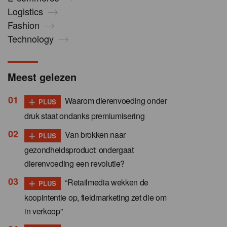
Logistics
Fashion
Technology
Meest gelezen
+
Waarom dierenvoeding onder
PLUS
druk staat ondanks premiumisering
+
Van brokken naar
PLUS
gezondheidsproduct: ondergaat
dierenvoeding een revolutie?
+
“Retailmedia wekken de
PLUS
koopintentie op, fieldmarketing zet die om
in verkoop”