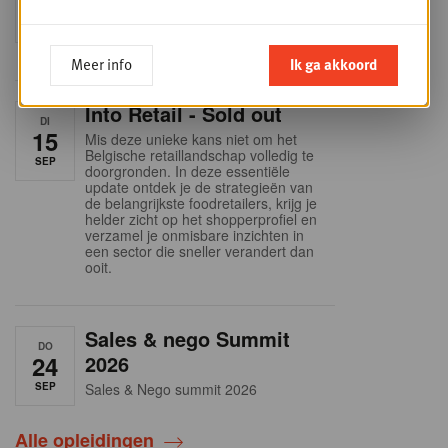
9
business planning
SEP
Intro to Negotiation: Succes aan de
onderhandelingstafel is geen toeval!
Meer info
Ik ga akkoord
Into Retail - Sold out
DI
15
Mis deze unieke kans niet om het
Belgische retaillandschap volledig te
SEP
doorgronden. In deze essentiële
update ontdek je de strategieën van
de belangrijkste foodretailers, krijg je
helder zicht op het shopperprofiel en
verzamel je onmisbare inzichten in
een sector die sneller verandert dan
ooit.
Sales & nego Summit
DO
24
2026
SEP
Sales & Nego summit 2026
Alle opleidingen