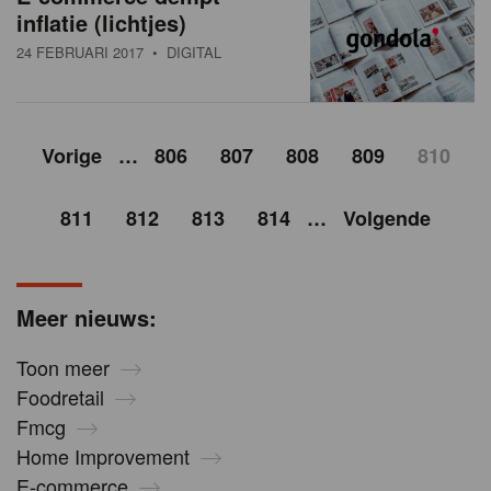
inflatie (lichtjes)
24 FEBRUARI 2017
• DIGITAL
Vorige
…
806
807
808
809
810
811
812
813
814
…
Volgende
Meer nieuws:
Toon meer
Foodretail
Fmcg
Home Improvement
E-commerce