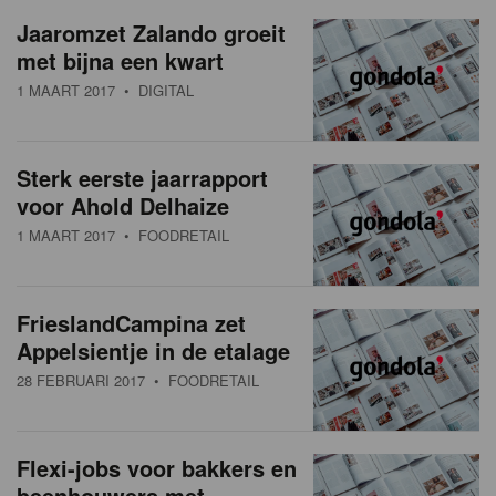
a
w
Jaaromzet Zalando groeit
t
met bijna een kwart
s
i
1 MAART 2017
• DIGITAL
o
o
n
v
Sterk eerste jaarrapport
e
voor Ahold Delhaize
r
1 MAART 2017
• FOODRETAIL
z
i
FrieslandCampina zet
Appelsientje in de etalage
c
28 FEBRUARI 2017
• FOODRETAIL
h
t
Flexi-jobs voor bakkers en
beenhouwers met