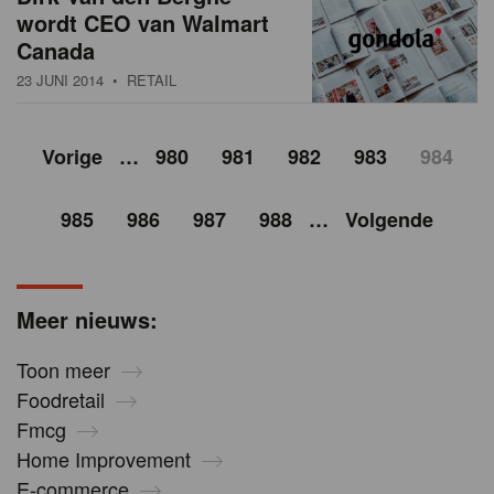
wordt CEO van Walmart
Canada
23 JUNI 2014
• RETAIL
Vorige
…
980
981
982
983
984
985
986
987
988
…
Volgende
Meer nieuws:
Toon meer
Foodretail
Fmcg
Home Improvement
E-commerce