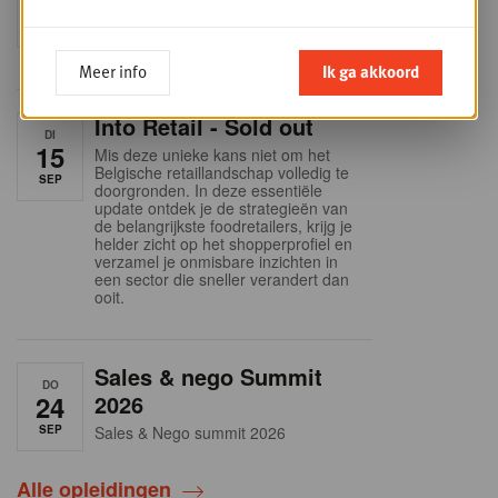
9
business planning
SEP
Intro to Negotiation: Succes aan de
onderhandelingstafel is geen toeval!
Meer info
Ik ga akkoord
Into Retail - Sold out
DI
15
Mis deze unieke kans niet om het
Belgische retaillandschap volledig te
SEP
doorgronden. In deze essentiële
update ontdek je de strategieën van
de belangrijkste foodretailers, krijg je
helder zicht op het shopperprofiel en
verzamel je onmisbare inzichten in
een sector die sneller verandert dan
ooit.
Sales & nego Summit
DO
24
2026
SEP
Sales & Nego summit 2026
Alle opleidingen