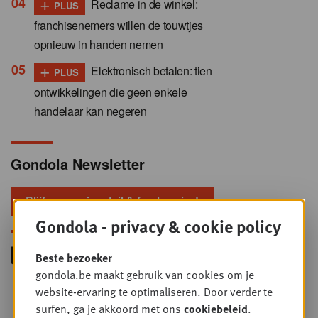
+
Reclame in de winkel:
PLUS
franchisenemers willen de touwtjes
opnieuw in handen nemen
+
Elektronisch betalen: tien
PLUS
ontwikkelingen die geen enkele
handelaar kan negeren
Gondola Newsletter
Blijf voorop in retail & foodservice!
Gondola - privacy & cookie policy
Beste bezoeker
gondola.be maakt gebruik van cookies om je
website-ervaring te optimaliseren. Door verder te
Foodservice - Joint
surfen, ga je akkoord met ons
cookiebeleid
.
WOE