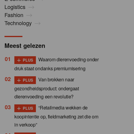
Logistics
Fashion
Technology
Meest gelezen
+
Waarom dierenvoeding onder
PLUS
druk staat ondanks premiumisering
+
Van brokken naar
PLUS
gezondheidsproduct: ondergaat
dierenvoeding een revolutie?
+
“Retailmedia wekken de
PLUS
koopintentie op, fieldmarketing zet die om
in verkoop”