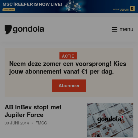
menu
ACTIE
Neem deze zomer een voorsprong! Kies
jouw abonnement vanaf €1 per dag.
Abonneer
N
Gondola
Gondola
AB InBev stopt met
P
Vorige
Page
Page
Page
Page
Current
Page
Page
Page
Page
Volgende
academy
society
i
Jupiler Force
a
page
g
e
30 JUNI 2014
• FMCG
i
u
n