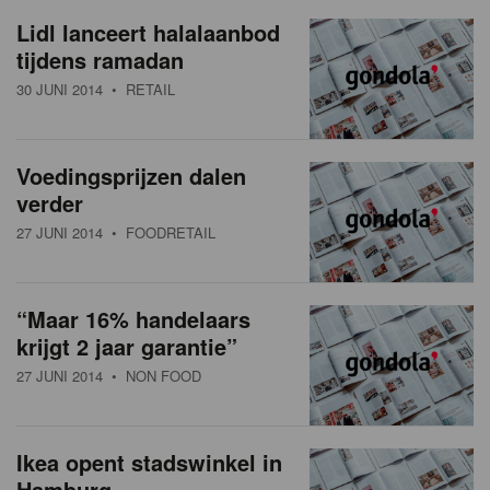
a
w
Lidl lanceert halalaanbod
t
tijdens ramadan
s
i
30 JUNI 2014
• RETAIL
o
o
n
v
Voedingsprijzen dalen
e
verder
r
27 JUNI 2014
• FOODRETAIL
z
i
“Maar 16% handelaars
krijgt 2 jaar garantie”
c
27 JUNI 2014
• NON FOOD
h
t
Ikea opent stadswinkel in
Hamburg