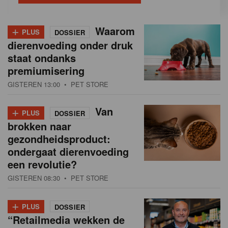
+
Waarom
PLUS
DOSSIER
dierenvoeding onder druk
staat ondanks
premiumisering
GISTEREN 13:00
• PET STORE
+
Van
PLUS
DOSSIER
brokken naar
gezondheidsproduct:
ondergaat dierenvoeding
een revolutie?
GISTEREN 08:30
• PET STORE
+
PLUS
DOSSIER
“Retailmedia wekken de