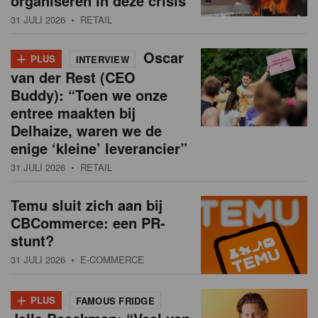
organiseren in deze crisis
31 JULI 2026
• RETAIL
+
Oscar
PLUS
INTERVIEW
van der Rest (CEO
Buddy): “Toen we onze
entree maakten bij
Delhaize, waren we de
enige ‘kleine’ leverancier”
31 JULI 2026
• RETAIL
Temu sluit zich aan bij
CBCommerce: een PR-
stunt?
31 JULI 2026
• E-COMMERCE
+
PLUS
FAMOUS FRIDGE