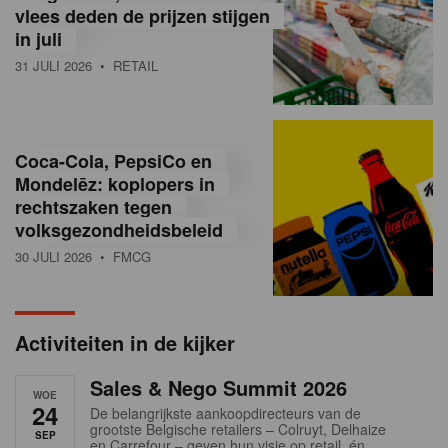
vlees deden de prijzen stijgen
i
in juli
ë
31 JULI 2026
• RETAIL
,
R
Coca-Cola, PepsiCo en
e
Mondelēz: koplopers in
t
rechtszaken tegen
volksgezondheidsbeleid
a
30 JULI 2026
• FMCG
i
l
Activiteiten in de kijker
n
Sales & Nego Summit 2026
e
WOE
24
De belangrijkste aankoopdirecteurs van de
w
grootste Belgische retailers – Colruyt, Delhaize
SEP
en Carrefour – geven hun visie op retail, én