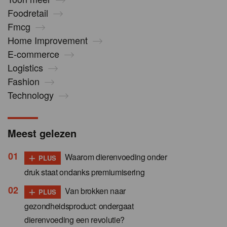
Foodretail
Fmcg
Home Improvement
E-commerce
Logistics
Fashion
Technology
Meest gelezen
+
Waarom dierenvoeding onder
PLUS
druk staat ondanks premiumisering
+
Van brokken naar
PLUS
gezondheidsproduct: ondergaat
dierenvoeding een revolutie?