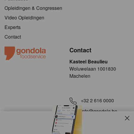
Opleidingen & Congressen
Video Opleidingen
Experts
Contact
Contact
Kasteel Beaulieu
​​​Woluwelaan 1001830
Machelen
+32 2 616 0000
info@gondola.be
Slui
Volg ons op