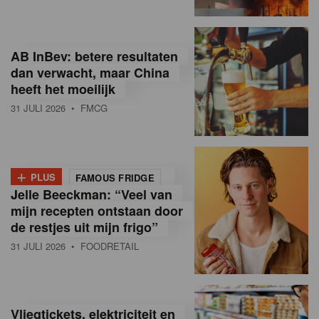
R
e
AB InBev: betere resultaten
t
dan verwacht, maar China
heeft het moeilijk
a
31 JULI 2026
• FMCG
i
l
+
i
PLUS
FAMOUS FRIDGE
Jelle Beeckman: “Veel van
n
mijn recepten ontstaan door
B
de restjes uit mijn frigo”
31 JULI 2026
• FOODRETAIL
e
l
g
Vliegtickets, elektriciteit en