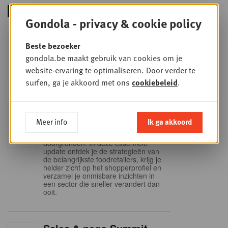
Gondola - privacy & cookie policy
Foodservice - Joint
Beste bezoeker
WOE
9
business planning
gondola.be maakt gebruik van cookies om je
website-ervaring te optimaliseren. Door verder te
SEP
Intro to Negotiation: Succes aan de
onderhandelingstafel is geen toeval!
surfen, ga je akkoord met ons
cookiebeleid
.
Into Retail - Sold out
DI
Meer info
Ik ga akkoord
15
Mis deze unieke kans niet om het
Belgische retaillandschap volledig te
SEP
doorgronden. In deze essentiële
update ontdek je de strategieën van
de belangrijkste foodretailers, krijg je
helder zicht op het shopperprofiel en
verzamel je onmisbare inzichten in
een sector die sneller verandert dan
ooit.