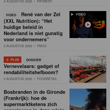
4 AUGUSTUS 2026
• PAYMENT
René van der Zel
VIDEO
VIDEO
(XXL Nutrition): “Het
huidige beleid in
Nederland is niet gunstig
voor ondernemers”
3 AUGUSTUS 2026
• FMCG
+
PLUS
DOSSIER
Vernevelaars: gadget of
rendabiliteitshefboom?
3 AUGUSTUS 2026
• FOODRETAIL
Bosbranden in de Gironde
(Frankrijk): hoe de
supermarktketens zich