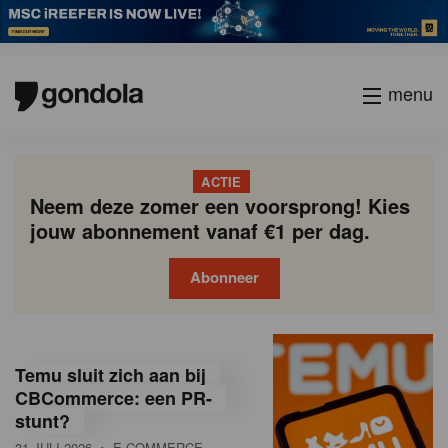
menu
ACTIE
Neem deze zomer een voorsprong! Kies
jouw abonnement vanaf €1 per dag.
Abonneer
G
Gondola
Gondola
academy
society
o
Temu sluit zich aan bij
n
CBCommerce: een PR-
stunt?
d
31 JULI 2026
• E-COMMERCE