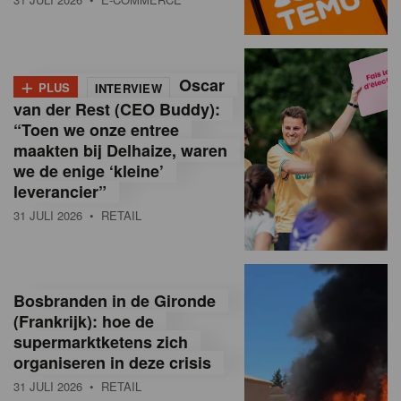
o
l
+
Oscar
a
PLUS
INTERVIEW
van der Rest (CEO Buddy):
M
“Toen we onze entree
maakten bij Delhaize, waren
a
we de enige ‘kleine’
g
leverancier”
31 JULI 2026
• RETAIL
a
z
i
Bosbranden in de Gironde
n
(Frankrijk): hoe de
supermarktketens zich
e
organiseren in deze crisis
,
31 JULI 2026
• RETAIL