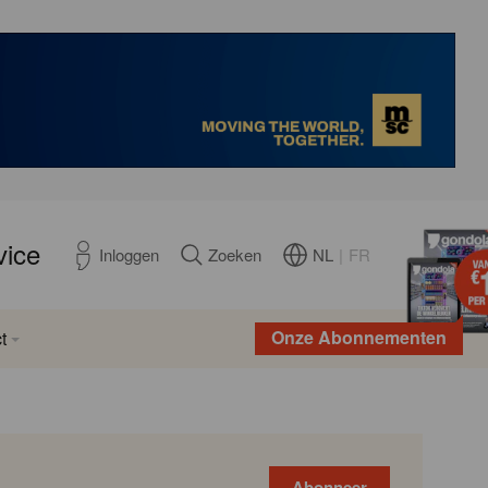
vice
NL
|
FR
Inloggen
Zoeken
Onze Abonnementen
t
Abonneer