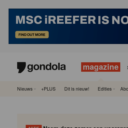
magazine
Nieuws
+PLUS
Dit is nieuw!
Edities
Ab