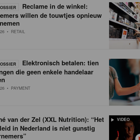
Reclame in de winkel:
OSSIER
nemers willen de touwtjes opnieuw
 nemen
26
• RETAIL
Elektronisch betalen: tien
OSSIER
ngen die geen enkele handelaar
en
26
• PAYMENT
é van der Zel (XXL Nutrition): “Het
VIDEO
leid in Nederland is niet gunstig
rnemers”