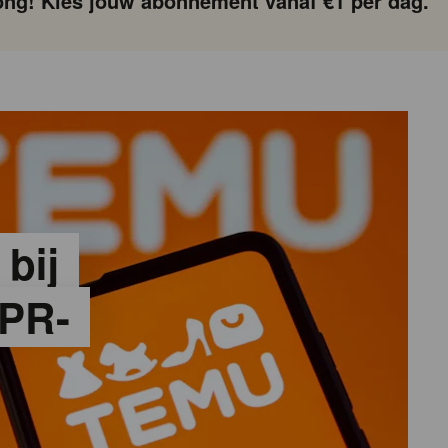
ng! Kies jouw abonnement vanaf €1 per dag.
 bij
PR-