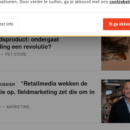
aliseren. Door verder te surfen, ga je akkoord met ons
cookiebel
er info
Ik ga akko
Van brokken naar
OSSIER
dsproduct: ondergaat
ing een revolutie?
• PET STORE
“Retailmedia wekken de
OSSIER
ie op, fieldmarketing zet die om in
0
• MARKETING