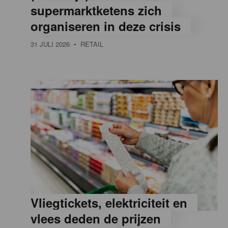
supermarktketens zich
e
organiseren in deze crisis
31 JULI 2026
• RETAIL
,
R
e
t
a
Vliegtickets, elektriciteit en
i
vlees deden de prijzen