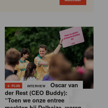
+
Oscar van
PLUS
INTERVIEW
der Rest (CEO Buddy):
“Toen we onze entree
maakten bij Delhaize, waren