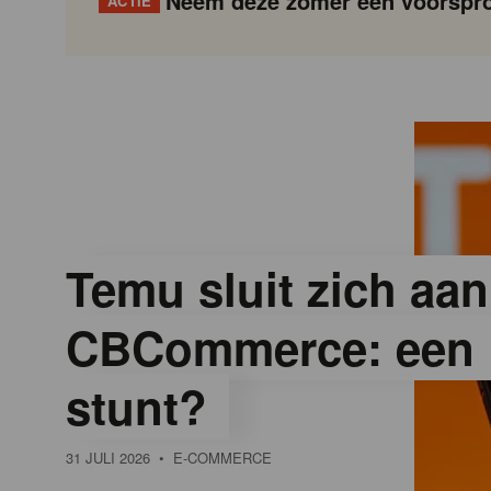
Neem deze zomer een voorspro
ACTIE
G
Gondola
Gondola
academy
society
o
n
d
Temu sluit zich aan
CBCommerce: een 
o
stunt?
l
31 JULI 2026
• E-COMMERCE