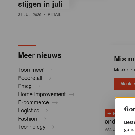
stijgen in juli
l
31 JULI 2026
• RETAIL
i
n
Meer nieuws
Mis no
B
Toon meer
Maak een 
Foodretail
e
Maak e
Fmcg
Home Improvement
l
E-commerce
Gon
Logistics
+
PLUS
D
g
Fashion
onder dru
Best
Technology
gondo
VANDAAG 13:00