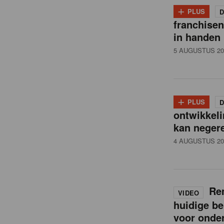
i
+
PLUS
D
franchise
l
in handen
5 AUGUSTUS 20
n
e
+
PLUS
D
ontwikkeli
w
kan neger
4 AUGUSTUS 20
s
Ren
VIDEO
huidige be
voor onde