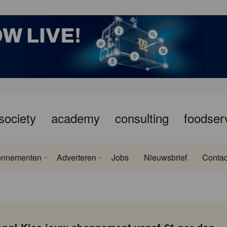
society
academy
consulting
foodser
onnementen
Adverteren
Jobs
Nieuwsbrief
Contac