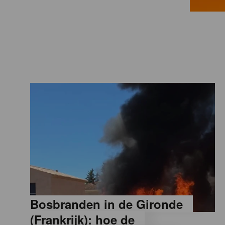
a
M
a
g
a
z
i
Bosbranden in de Gironde
n
(Frankrijk): hoe de