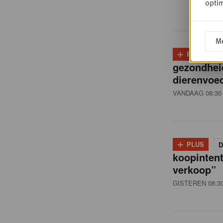
i
optim
ë
Me
+
PLUS
D
,
gezondhei
dierenvoed
R
VANDAAG 08:30
e
+
PLUS
D
t
koopintent
verkoop”
GISTEREN 08:3
a