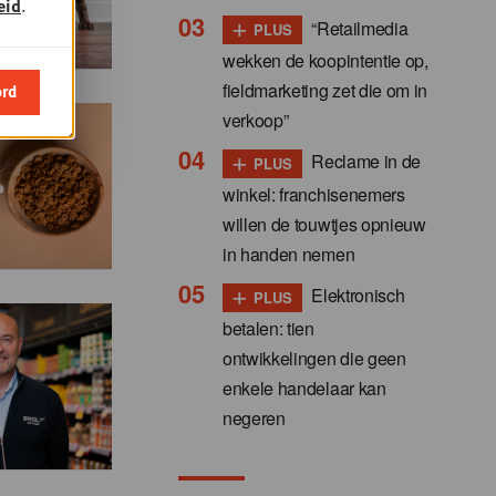
eid
.
+
“Retailmedia
PLUS
wekken de koopintentie op,
fieldmarketing zet die om in
ord
verkoop”
+
Reclame in de
PLUS
winkel: franchisenemers
willen de touwtjes opnieuw
in handen nemen
+
Elektronisch
PLUS
betalen: tien
ontwikkelingen die geen
enkele handelaar kan
negeren