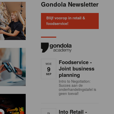
Gondola Newsletter
Blijf voorop in retail &
foodservice!
Foodservice -
WOE
9
Joint business
planning
SEP
Intro to Negotiation:
Succes aan de
onderhandelingstafel is
geen toeval!
Into Retail -
DI