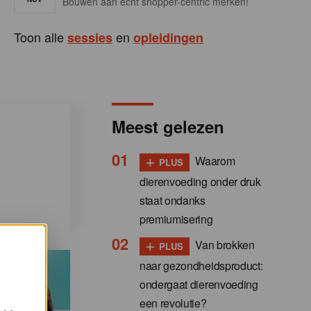
Bouwen aan écht shopper-centric merken!
Toon alle
en
sessies
opleidingen
Meest gelezen
+
Waarom
PLUS
dierenvoeding onder druk
staat ondanks
premiumisering
+
Van brokken
PLUS
naar gezondheidsproduct:
ondergaat dierenvoeding
een revolutie?