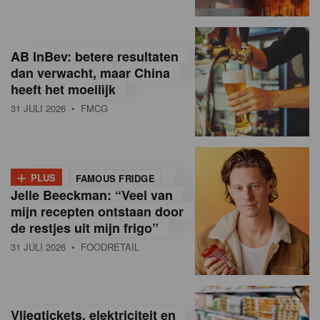
R
e
AB InBev: betere resultaten
t
dan verwacht, maar China
heeft het moeilijk
a
31 JULI 2026
• FMCG
i
l
+
i
PLUS
FAMOUS FRIDGE
Jelle Beeckman: “Veel van
n
mijn recepten ontstaan door
B
de restjes uit mijn frigo”
31 JULI 2026
• FOODRETAIL
e
l
g
Vliegtickets, elektriciteit en