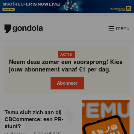
menu
ACTIE
Neem deze zomer een voorsprong! Kies
jouw abonnement vanaf €1 per dag.
Abonneer
G
Gondola
Gondola
academy
society
o
Temu sluit zich aan bij
n
CBCommerce: een PR-
stunt?
d
31 JULI 2026
• E-COMMERCE