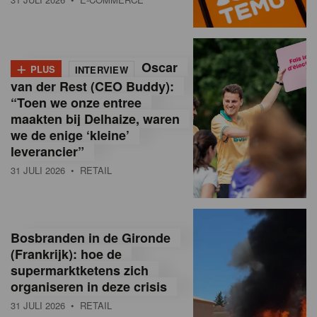
o
l
+
Oscar
a
PLUS
INTERVIEW
van der Rest (CEO Buddy):
M
“Toen we onze entree
maakten bij Delhaize, waren
a
we de enige ‘kleine’
g
leverancier”
31 JULI 2026
• RETAIL
a
z
i
Bosbranden in de Gironde
n
(Frankrijk): hoe de
supermarktketens zich
e
organiseren in deze crisis
,
31 JULI 2026
• RETAIL