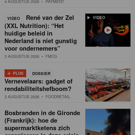
4 AUGUSTUS 2026
• PAYMENT
René van der Zel
VIDEO
VIDEO
(XXL Nutrition): “Het
huidige beleid in
Nederland is niet gunstig
voor ondernemers”
3 AUGUSTUS 2026
• FMCG
+
PLUS
DOSSIER
Vernevelaars: gadget of
rendabiliteitshefboom?
3 AUGUSTUS 2026
• FOODRETAIL
Bosbranden in de Gironde
(Frankrijk): hoe de
supermarktketens zich