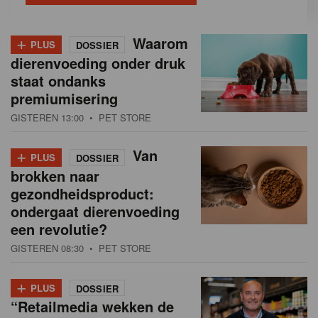
+
Waarom
PLUS
DOSSIER
dierenvoeding onder druk
staat ondanks
premiumisering
GISTEREN 13:00
• PET STORE
+
Van
PLUS
DOSSIER
brokken naar
gezondheidsproduct:
ondergaat dierenvoeding
een revolutie?
GISTEREN 08:30
• PET STORE
+
PLUS
DOSSIER
“Retailmedia wekken de