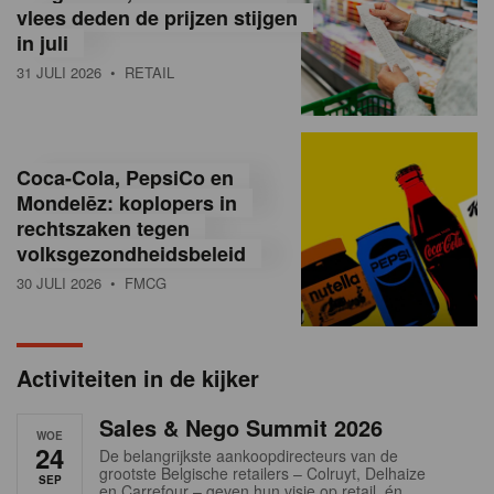
vlees deden de prijzen stijgen
i
in juli
ë
31 JULI 2026
• RETAIL
,
R
Coca-Cola, PepsiCo en
e
Mondelēz: koplopers in
t
rechtszaken tegen
volksgezondheidsbeleid
a
30 JULI 2026
• FMCG
i
l
Activiteiten in de kijker
n
Sales & Nego Summit 2026
e
WOE
24
De belangrijkste aankoopdirecteurs van de
w
grootste Belgische retailers – Colruyt, Delhaize
SEP
en Carrefour – geven hun visie op retail, én