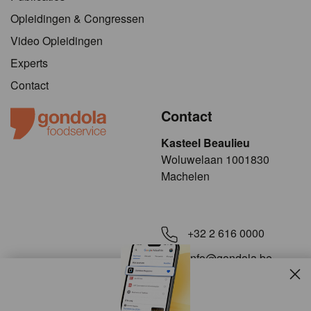
Opleidingen & Congressen
Video Opleidingen
Experts
Contact
Contact
Kasteel Beaulieu
​​​Woluwelaan 1001830
Machelen
+32 2 616 0000
info@gondola.be
Slui
Volg ons op