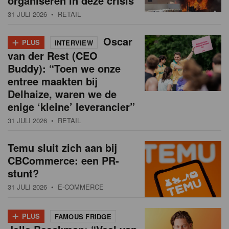
organiseren in deze crisis
31 JULI 2026
• RETAIL
+
Oscar
PLUS
INTERVIEW
van der Rest (CEO
Buddy): “Toen we onze
entree maakten bij
Delhaize, waren we de
enige ‘kleine’ leverancier”
31 JULI 2026
• RETAIL
Temu sluit zich aan bij
CBCommerce: een PR-
stunt?
31 JULI 2026
• E-COMMERCE
+
PLUS
FAMOUS FRIDGE