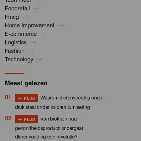
Foodretail
Fmcg
Home Improvement
E-commerce
Logistics
Fashion
Technology
Meest gelezen
+
Waarom dierenvoeding onder
PLUS
druk staat ondanks premiumisering
+
Van brokken naar
PLUS
gezondheidsproduct: ondergaat
dierenvoeding een revolutie?