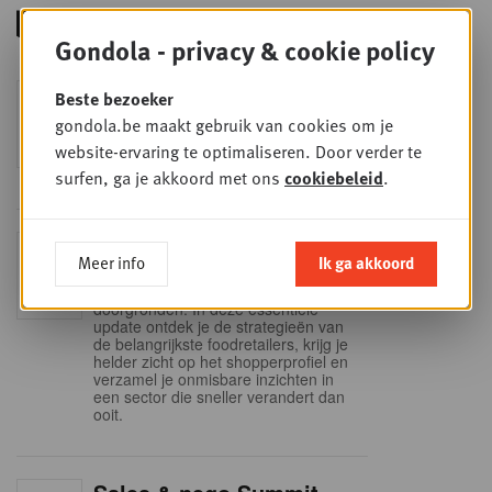
Gondola - privacy & cookie policy
Foodservice - Joint
Beste bezoeker
WOE
9
business planning
gondola.be maakt gebruik van cookies om je
website-ervaring te optimaliseren. Door verder te
SEP
Intro to Negotiation: Succes aan de
onderhandelingstafel is geen toeval!
surfen, ga je akkoord met ons
cookiebeleid
.
Into Retail - Sold out
DI
Meer info
Ik ga akkoord
15
Mis deze unieke kans niet om het
Belgische retaillandschap volledig te
SEP
doorgronden. In deze essentiële
update ontdek je de strategieën van
de belangrijkste foodretailers, krijg je
helder zicht op het shopperprofiel en
verzamel je onmisbare inzichten in
een sector die sneller verandert dan
ooit.