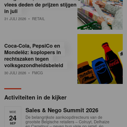
vlees deden de prijzen stijgen
i
in juli
ë
31 JULI 2026
• RETAIL
,
R
Coca-Cola, PepsiCo en
e
Mondelēz: koplopers in
t
rechtszaken tegen
volksgezondheidsbeleid
a
30 JULI 2026
• FMCG
i
l
Activiteiten in de kijker
n
Sales & Nego Summit 2026
e
WOE
24
De belangrijkste aankoopdirecteurs van de
w
grootste Belgische retailers – Colruyt, Delhaize
SEP
en Carrefour – geven hun visie op retail, én