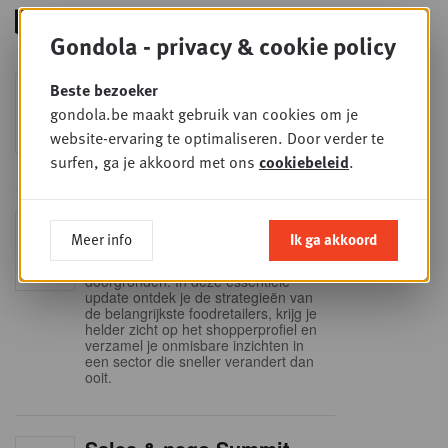
Gondola - privacy & cookie policy
Foodservice - Joint
Beste bezoeker
WOE
9
business planning
gondola.be maakt gebruik van cookies om je
website-ervaring te optimaliseren. Door verder te
SEP
Intro to Negotiation: Succes aan de
onderhandelingstafel is geen toeval!
surfen, ga je akkoord met ons
cookiebeleid
.
Into Retail - Sold out
DI
Meer info
Ik ga akkoord
15
Mis deze unieke kans niet om het
Belgische retaillandschap volledig te
SEP
doorgronden. In deze essentiële
update ontdek je de strategieën van
de belangrijkste foodretailers, krijg je
helder zicht op het shopperprofiel en
verzamel je onmisbare inzichten in
een sector die sneller verandert dan
ooit.