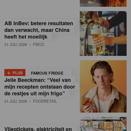
R
e
AB InBev: betere resultaten
t
dan verwacht, maar China
heeft het moeilijk
a
31 JULI 2026
• FMCG
i
l
+
i
PLUS
FAMOUS FRIDGE
Jelle Beeckman: “Veel van
n
mijn recepten ontstaan door
B
de restjes uit mijn frigo”
31 JULI 2026
• FOODRETAIL
e
l
g
Vliegtickets, elektriciteit en