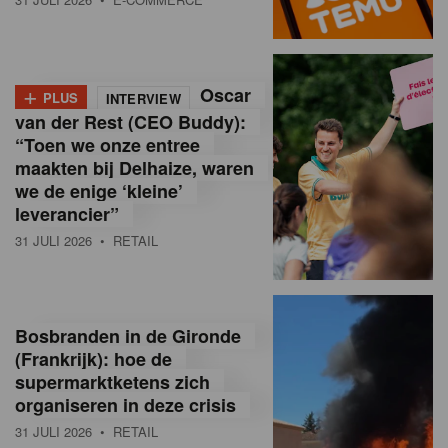
o
l
+
Oscar
a
PLUS
INTERVIEW
van der Rest (CEO Buddy):
M
“Toen we onze entree
maakten bij Delhaize, waren
a
we de enige ‘kleine’
g
leverancier”
31 JULI 2026
• RETAIL
a
z
i
Bosbranden in de Gironde
n
(Frankrijk): hoe de
supermarktketens zich
e
organiseren in deze crisis
,
31 JULI 2026
• RETAIL