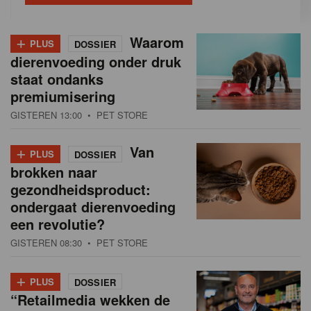
+
Waarom
PLUS
DOSSIER
dierenvoeding onder druk
staat ondanks
premiumisering
GISTEREN 13:00
• PET STORE
+
Van
PLUS
DOSSIER
brokken naar
gezondheidsproduct:
ondergaat dierenvoeding
een revolutie?
GISTEREN 08:30
• PET STORE
+
PLUS
DOSSIER
“Retailmedia wekken de