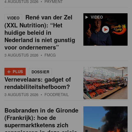
4 AUGUSTUS 2026
• PAYMENT
René van der Zel
VIDEO
VIDEO
(XXL Nutrition): “Het
huidige beleid in
Nederland is niet gunstig
voor ondernemers”
3 AUGUSTUS 2026
• FMCG
+
PLUS
DOSSIER
Vernevelaars: gadget of
rendabiliteitshefboom?
3 AUGUSTUS 2026
• FOODRETAIL
Bosbranden in de Gironde
(Frankrijk): hoe de
supermarktketens zich