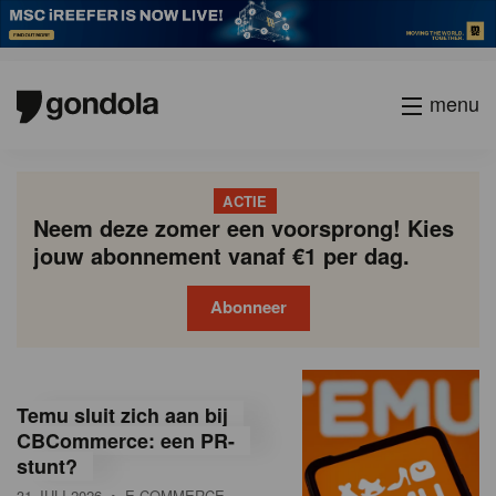
menu
ACTIE
Neem deze zomer een voorsprong! Kies
jouw abonnement vanaf €1 per dag.
Abonneer
G
Gondola
Gondola
academy
society
o
Temu sluit zich aan bij
n
CBCommerce: een PR-
stunt?
d
31 JULI 2026
• E-COMMERCE