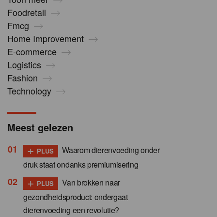
Foodretail
Fmcg
Home Improvement
E-commerce
Logistics
Fashion
Technology
Meest gelezen
+
Waarom dierenvoeding onder
PLUS
druk staat ondanks premiumisering
+
Van brokken naar
PLUS
gezondheidsproduct: ondergaat
dierenvoeding een revolutie?