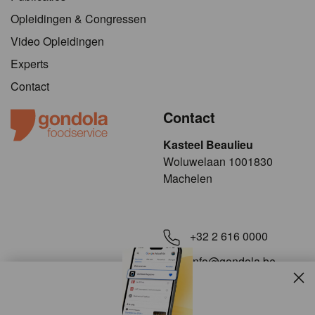
Opleidingen & Congressen
Video Opleidingen
Experts
Contact
Contact
Kasteel Beaulieu
​​​Woluwelaan 1001830
Machelen
+32 2 616 0000
info@gondola.be
Slui
Volg ons op