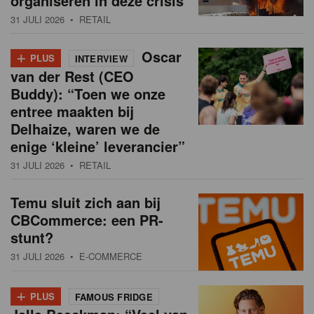
organiseren in deze crisis
31 JULI 2026
• RETAIL
+
Oscar
PLUS
INTERVIEW
van der Rest (CEO
Buddy): “Toen we onze
entree maakten bij
Delhaize, waren we de
enige ‘kleine’ leverancier”
31 JULI 2026
• RETAIL
Temu sluit zich aan bij
CBCommerce: een PR-
stunt?
31 JULI 2026
• E-COMMERCE
+
PLUS
FAMOUS FRIDGE