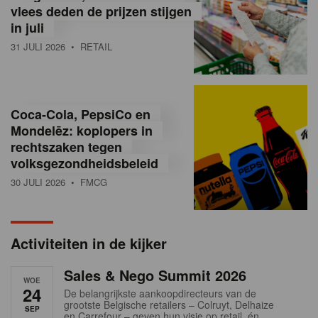
vlees deden de prijzen stijgen
i
in juli
ë
31 JULI 2026
• RETAIL
,
R
Coca-Cola, PepsiCo en
e
Mondelēz: koplopers in
t
rechtszaken tegen
volksgezondheidsbeleid
a
30 JULI 2026
• FMCG
i
l
Activiteiten in de kijker
n
Sales & Nego Summit 2026
e
WOE
24
De belangrijkste aankoopdirecteurs van de
w
grootste Belgische retailers – Colruyt, Delhaize
SEP
en Carrefour – geven hun visie op retail, én