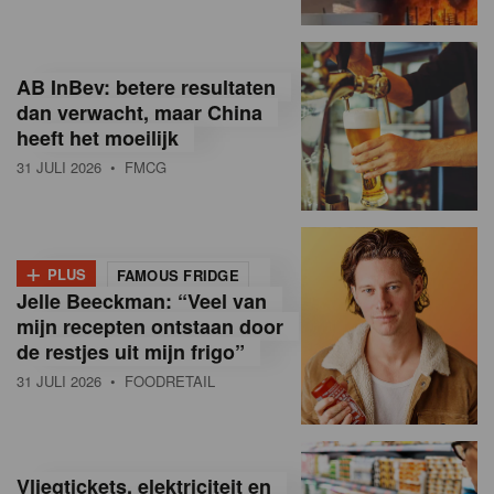
R
e
AB InBev: betere resultaten
t
dan verwacht, maar China
heeft het moeilijk
a
31 JULI 2026
• FMCG
i
l
+
i
PLUS
FAMOUS FRIDGE
Jelle Beeckman: “Veel van
n
mijn recepten ontstaan door
B
de restjes uit mijn frigo”
31 JULI 2026
• FOODRETAIL
e
l
g
Vliegtickets, elektriciteit en