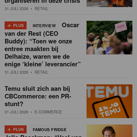
organiseren in deze crisis
31 JULI 2026
• RETAIL
+
Oscar
PLUS
INTERVIEW
van der Rest (CEO
Buddy): “Toen we onze
entree maakten bij
Delhaize, waren we de
enige ‘kleine’ leverancier”
31 JULI 2026
• RETAIL
Temu sluit zich aan bij
CBCommerce: een PR-
stunt?
31 JULI 2026
• E-COMMERCE
+
PLUS
FAMOUS FRIDGE