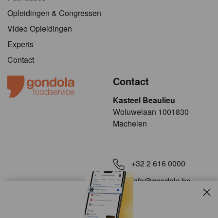
Opleidingen & Congressen
Video Opleidingen
Experts
Contact
Contact
Kasteel Beaulieu
​​​Woluwelaan 1001830
Machelen
+32 2 616 0000
info@gondola.be
Slui
Volg ons op