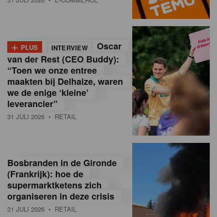
o
l
+
Oscar
a
PLUS
INTERVIEW
van der Rest (CEO Buddy):
M
“Toen we onze entree
maakten bij Delhaize, waren
a
we de enige ‘kleine’
g
leverancier”
31 JULI 2026
• RETAIL
a
z
i
Bosbranden in de Gironde
n
(Frankrijk): hoe de
supermarktketens zich
e
organiseren in deze crisis
,
31 JULI 2026
• RETAIL