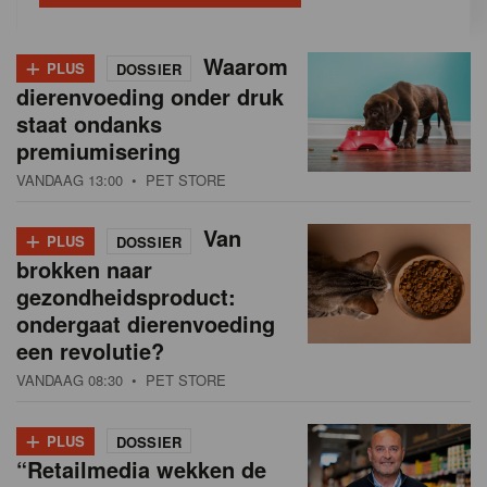
+
Waarom
PLUS
DOSSIER
dierenvoeding onder druk
staat ondanks
premiumisering
VANDAAG 13:00
• PET STORE
+
Van
PLUS
DOSSIER
brokken naar
gezondheidsproduct:
ondergaat dierenvoeding
een revolutie?
VANDAAG 08:30
• PET STORE
+
PLUS
DOSSIER
“Retailmedia wekken de