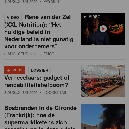
4 AUGUSTUS 2026
• PAYMENT
René van der Zel
VIDEO
VIDEO
(XXL Nutrition): “Het
huidige beleid in
Nederland is niet gunstig
voor ondernemers”
3 AUGUSTUS 2026
• FMCG
+
PLUS
DOSSIER
Vernevelaars: gadget of
rendabiliteitshefboom?
3 AUGUSTUS 2026
• FOODRETAIL
Bosbranden in de Gironde
(Frankrijk): hoe de
supermarktketens zich