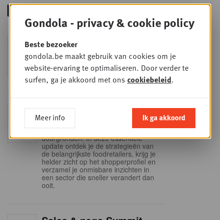
Gondola - privacy & cookie policy
Foodservice - Joint
Beste bezoeker
WOE
9
business planning
gondola.be maakt gebruik van cookies om je
website-ervaring te optimaliseren. Door verder te
SEP
Intro to Negotiation: Succes aan de
onderhandelingstafel is geen toeval!
surfen, ga je akkoord met ons
cookiebeleid
.
Into Retail - Sold out
DI
Meer info
Ik ga akkoord
15
Mis deze unieke kans niet om het
Belgische retaillandschap volledig te
SEP
doorgronden. In deze essentiële
update ontdek je de strategieën van
de belangrijkste foodretailers, krijg je
helder zicht op het shopperprofiel en
verzamel je onmisbare inzichten in
een sector die sneller verandert dan
ooit.