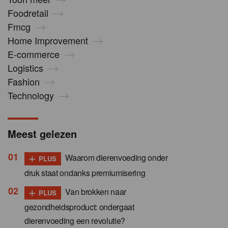
Foodretail
Fmcg
Home Improvement
E-commerce
Logistics
Fashion
Technology
Meest gelezen
+
Waarom dierenvoeding onder
PLUS
druk staat ondanks premiumisering
+
Van brokken naar
PLUS
gezondheidsproduct: ondergaat
dierenvoeding een revolutie?