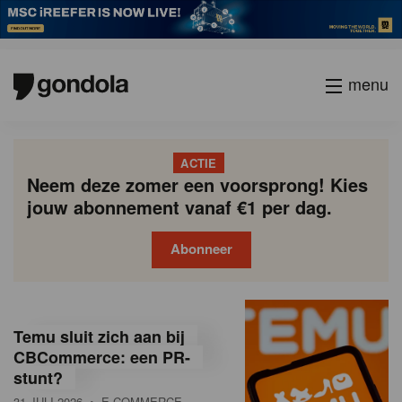
menu
ACTIE
Neem deze zomer een voorsprong! Kies
jouw abonnement vanaf €1 per dag.
Abonneer
G
Gondola
Gondola
academy
society
o
Temu sluit zich aan bij
n
CBCommerce: een PR-
stunt?
d
31 JULI 2026
• E-COMMERCE