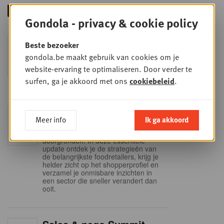
Gondola - privacy & cookie policy
Foodservice - Joint
Beste bezoeker
WOE
9
business planning
gondola.be maakt gebruik van cookies om je
website-ervaring te optimaliseren. Door verder te
SEP
Intro to Negotiation: Succes aan de
onderhandelingstafel is geen toeval!
surfen, ga je akkoord met ons
cookiebeleid
.
Into Retail - Sold out
DI
Meer info
Ik ga akkoord
15
Mis deze unieke kans niet om het
Belgische retaillandschap volledig te
SEP
doorgronden. In deze essentiële
update ontdek je de strategieën van
de belangrijkste foodretailers, krijg je
helder zicht op het shopperprofiel en
verzamel je onmisbare inzichten in
een sector die sneller verandert dan
ooit.