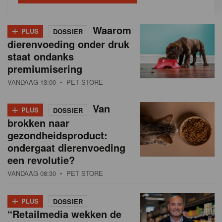
+
Waarom
PLUS
DOSSIER
dierenvoeding onder druk
staat ondanks
premiumisering
VANDAAG 13:00
• PET STORE
+
Van
PLUS
DOSSIER
brokken naar
gezondheidsproduct:
ondergaat dierenvoeding
een revolutie?
VANDAAG 08:30
• PET STORE
+
PLUS
DOSSIER
“Retailmedia wekken de