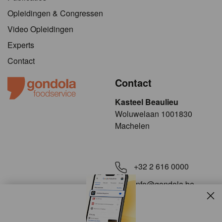
Opleidingen & Congressen
Video Opleidingen
Experts
Contact
Contact
Kasteel Beaulieu
​​​Woluwelaan 1001830
Machelen
+32 2 616 0000
info@gondola.be
Slui
Volg ons op