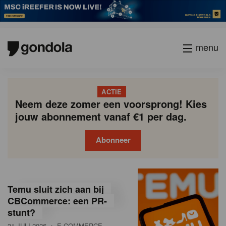
menu
ACTIE
Neem deze zomer een voorsprong! Kies
jouw abonnement vanaf €1 per dag.
Abonneer
G
Gondola
Gondola
academy
society
o
Temu sluit zich aan bij
n
CBCommerce: een PR-
stunt?
d
31 JULI 2026
• E-COMMERCE