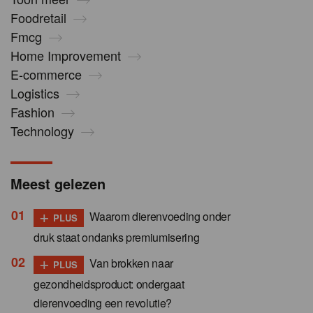
Foodretail
Fmcg
Home Improvement
E-commerce
Logistics
Fashion
Technology
Meest gelezen
+
Waarom dierenvoeding onder
PLUS
druk staat ondanks premiumisering
+
Van brokken naar
PLUS
gezondheidsproduct: ondergaat
dierenvoeding een revolutie?