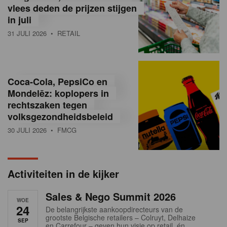
vlees deden de prijzen stijgen
i
in juli
ë
31 JULI 2026
• RETAIL
,
R
Coca-Cola, PepsiCo en
e
Mondelēz: koplopers in
t
rechtszaken tegen
volksgezondheidsbeleid
a
30 JULI 2026
• FMCG
i
l
Activiteiten in de kijker
n
Sales & Nego Summit 2026
e
WOE
24
De belangrijkste aankoopdirecteurs van de
w
grootste Belgische retailers – Colruyt, Delhaize
SEP
en Carrefour – geven hun visie op retail, én