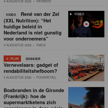
4 AUGUSTUS 2026
• PAYMENT
René van der Zel
VIDEO
VIDEO
(XXL Nutrition): “Het
huidige beleid in
Nederland is niet gunstig
voor ondernemers”
3 AUGUSTUS 2026
• FMCG
+
PLUS
DOSSIER
Vernevelaars: gadget of
rendabiliteitshefboom?
3 AUGUSTUS 2026
• FOODRETAIL
Bosbranden in de Gironde
(Frankrijk): hoe de
supermarktketens zich