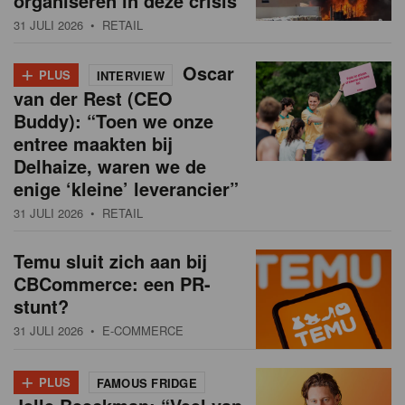
organiseren in deze crisis
31 JULI 2026
• RETAIL
+
Oscar
PLUS
INTERVIEW
van der Rest (CEO
Buddy): “Toen we onze
entree maakten bij
Delhaize, waren we de
enige ‘kleine’ leverancier”
31 JULI 2026
• RETAIL
Temu sluit zich aan bij
CBCommerce: een PR-
stunt?
31 JULI 2026
• E-COMMERCE
+
PLUS
FAMOUS FRIDGE