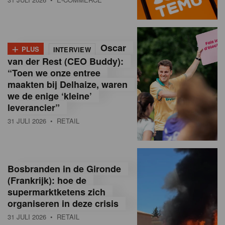
o
l
+
Oscar
a
PLUS
INTERVIEW
van der Rest (CEO Buddy):
M
“Toen we onze entree
maakten bij Delhaize, waren
a
we de enige ‘kleine’
g
leverancier”
31 JULI 2026
• RETAIL
a
z
i
Bosbranden in de Gironde
n
(Frankrijk): hoe de
supermarktketens zich
e
organiseren in deze crisis
,
31 JULI 2026
• RETAIL