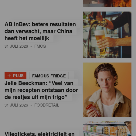
R
e
AB InBev: betere resultaten
t
dan verwacht, maar China
heeft het moeilijk
a
31 JULI 2026
• FMCG
i
l
+
i
PLUS
FAMOUS FRIDGE
Jelle Beeckman: “Veel van
n
mijn recepten ontstaan door
B
de restjes uit mijn frigo”
31 JULI 2026
• FOODRETAIL
e
l
g
Vliegtickets, elektriciteit en