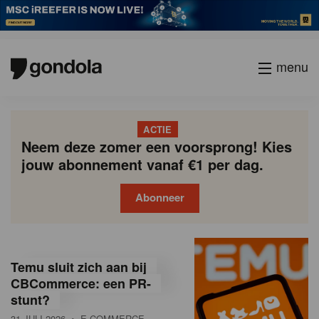
menu
ACTIE
Neem deze zomer een voorsprong! Kies
jouw abonnement vanaf €1 per dag.
Abonneer
G
Gondola
Gondola
academy
society
o
Temu sluit zich aan bij
n
CBCommerce: een PR-
stunt?
d
31 JULI 2026
• E-COMMERCE