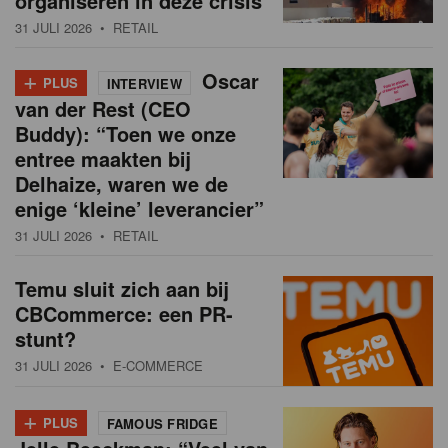
organiseren in deze crisis
31 JULI 2026
• RETAIL
+
Oscar
PLUS
INTERVIEW
van der Rest (CEO
Buddy): “Toen we onze
entree maakten bij
Delhaize, waren we de
enige ‘kleine’ leverancier”
31 JULI 2026
• RETAIL
Temu sluit zich aan bij
CBCommerce: een PR-
stunt?
31 JULI 2026
• E-COMMERCE
+
PLUS
FAMOUS FRIDGE