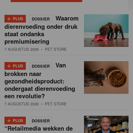
+
Waarom
PLUS
DOSSIER
dierenvoeding onder druk
staat ondanks
premiumisering
7 AUGUSTUS 2026
• PET STORE
+
Van
PLUS
DOSSIER
brokken naar
gezondheidsproduct:
ondergaat dierenvoeding
een revolutie?
7 AUGUSTUS 2026
• PET STORE
+
PLUS
DOSSIER
“Retailmedia wekken de