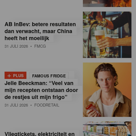
R
e
AB InBev: betere resultaten
t
dan verwacht, maar China
heeft het moeilijk
a
31 JULI 2026
• FMCG
i
l
+
i
PLUS
FAMOUS FRIDGE
Jelle Beeckman: “Veel van
n
mijn recepten ontstaan door
B
de restjes uit mijn frigo”
31 JULI 2026
• FOODRETAIL
e
l
g
Vliegtickets, elektriciteit en