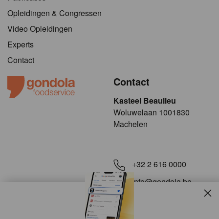
Opleidingen & Congressen
Video Opleidingen
Experts
Contact
Contact
Kasteel Beaulieu
​​​Woluwelaan 1001830
Machelen
+32 2 616 0000
info@gondola.be
Slui
Volg ons op