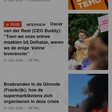
o
l
+
Oscar
a
PLUS
INTERVIEW
van der Rest (CEO Buddy):
M
“Toen we onze entree
maakten bij Delhaize, waren
a
we de enige ‘kleine’
g
leverancier”
31 JULI 2026
• RETAIL
a
z
i
Bosbranden in de Gironde
n
(Frankrijk): hoe de
supermarktketens zich
e
organiseren in deze crisis
,
31 JULI 2026
• RETAIL