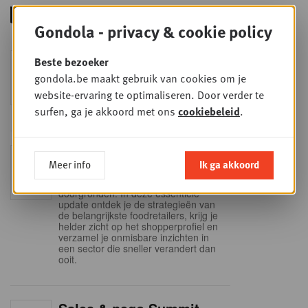
Gondola - privacy & cookie policy
Foodservice - Joint
Beste bezoeker
WOE
9
business planning
gondola.be maakt gebruik van cookies om je
website-ervaring te optimaliseren. Door verder te
SEP
Intro to Negotiation: Succes aan de
onderhandelingstafel is geen toeval!
surfen, ga je akkoord met ons
cookiebeleid
.
Into Retail - Sold out
DI
Meer info
Ik ga akkoord
15
Mis deze unieke kans niet om het
Belgische retaillandschap volledig te
SEP
doorgronden. In deze essentiële
update ontdek je de strategieën van
de belangrijkste foodretailers, krijg je
helder zicht op het shopperprofiel en
verzamel je onmisbare inzichten in
een sector die sneller verandert dan
ooit.