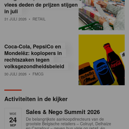
vlees deden de prijzen stijgen
i
in juli
ë
31 JULI 2026
• RETAIL
,
R
Coca-Cola, PepsiCo en
e
Mondelēz: koplopers in
t
rechtszaken tegen
volksgezondheidsbeleid
a
30 JULI 2026
• FMCG
i
l
Activiteiten in de kijker
n
Sales & Nego Summit 2026
e
WOE
24
De belangrijkste aankoopdirecteurs van de
w
grootste Belgische retailers – Colruyt, Delhaize
SEP
en Carrefour – geven hun visie op retail, én