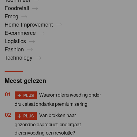
Foodretail
Fmcg
Home Improvement
E-commerce
Logistics
Fashion
Technology
Meest gelezen
+
Waarom dierenvoeding onder
PLUS
druk staat ondanks premiumisering
+
Van brokken naar
PLUS
gezondheidsproduct: ondergaat
dierenvoeding een revolutie?