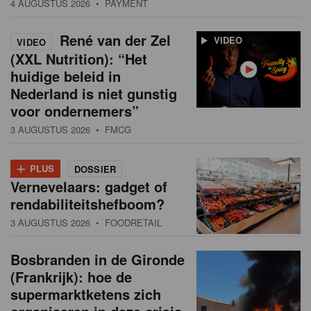
4 AUGUSTUS 2026
• PAYMENT
René van der Zel
VIDEO
VIDEO
(XXL Nutrition): “Het
huidige beleid in
Nederland is niet gunstig
voor ondernemers”
3 AUGUSTUS 2026
• FMCG
+
PLUS
DOSSIER
Vernevelaars: gadget of
rendabiliteitshefboom?
3 AUGUSTUS 2026
• FOODRETAIL
Bosbranden in de Gironde
(Frankrijk): hoe de
supermarktketens zich