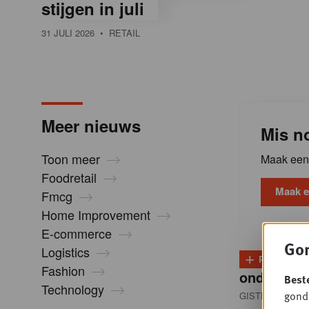
stijgen in juli
l
31 JULI 2026
• RETAIL
i
n
Meer nieuws
Mis no
B
Toon meer
Maak een 
Foodretail
e
Maak e
Fmcg
Home Improvement
l
E-commerce
Gon
Logistics
+
PLUS
D
g
Fashion
onder dru
Best
Technology
gondo
GISTEREN 13:0