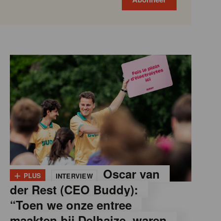
+
Oscar van
PLUS
INTERVIEW
der Rest (CEO Buddy):
“Toen we onze entree
maakten bij Delhaize, waren