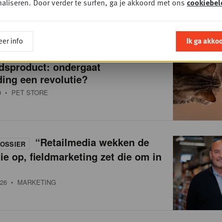
aliseren. Door verder te surfen, ga je akkoord met ons
cookiebel
er info
Ik ga akko
Van brokken naar
OSSIER
dsproduct: ondergaat
ing een revolutie?
0
• PET STORE
“Retailmedia wekken de
OSSIER
ie op, fieldmarketing zet die om in
26
• MARKETING