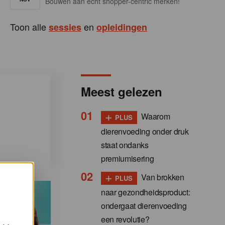
Bouwen aan écht shopper-centric merken!
Toon alle
en
sessies
opleidingen
Meest gelezen
+
Waarom
PLUS
dierenvoeding onder druk
staat ondanks
premiumisering
+
Van brokken
PLUS
naar gezondheidsproduct:
ondergaat dierenvoeding
een revolutie?