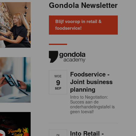
Gondola Newsletter
Blijf voorop in retail &
foodservice!
Foodservice -
WOE
9
Joint business
planning
SEP
Intro to Negotiation:
Succes aan de
onderhandelingstafel is
geen toeval!
Into Retail -
DI