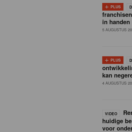
i
+
PLUS
D
franchise
l
in handen
5 AUGUSTUS 20
n
e
+
PLUS
D
ontwikkeli
w
kan neger
4 AUGUSTUS 20
s
Ren
VIDEO
huidige be
voor onde