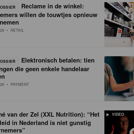
Reclame in de winkel:
OSSIER
nemers willen de touwtjes opnieuw
 nemen
26
• RETAIL
Elektronisch betalen: tien
OSSIER
ngen die geen enkele handelaar
en
26
• PAYMENT
é van der Zel (XXL Nutrition): “Het
VIDEO
leid in Nederland is niet gunstig
rnemers”