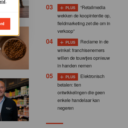
eid
.
+
“Retailmedia
PLUS
wekken de koopintentie op,
fieldmarketing zet die om in
ord
verkoop”
+
Reclame in de
PLUS
winkel: franchisenemers
willen de touwtjes opnieuw
in handen nemen
+
Elektronisch
PLUS
betalen: tien
ontwikkelingen die geen
enkele handelaar kan
negeren