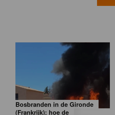
a
M
a
g
a
z
i
Bosbranden in de Gironde
n
(Frankrijk): hoe de