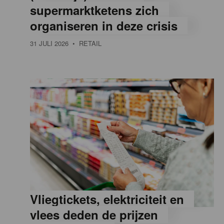
supermarktketens zich
e
organiseren in deze crisis
31 JULI 2026
• RETAIL
,
R
e
t
a
Vliegtickets, elektriciteit en
i
vlees deden de prijzen