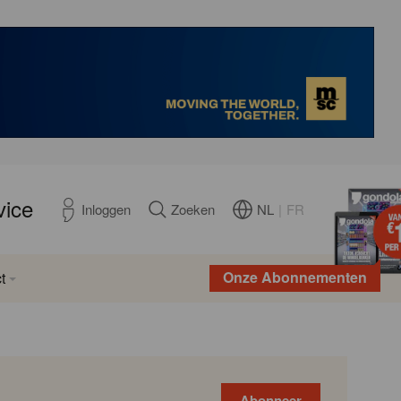
vice
NL
|
FR
Inloggen
Zoeken
Onze Abonnementen
t
Abonneer