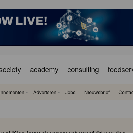
society
academy
consulting
foodser
onnementen
Adverteren
Jobs
Nieuwsbrief
Contac