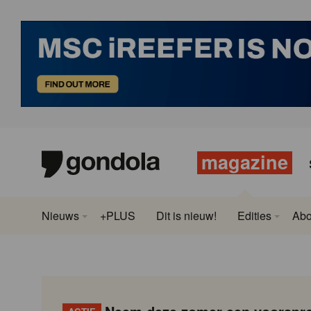
magazine
Nieuws
+PLUS
Dit is nieuw!
Edities
Ab