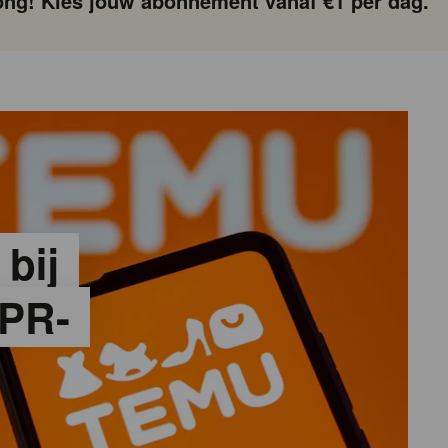
ng! Kies jouw abonnement vanaf €1 per dag.
 bij
PR-