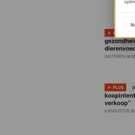
i
optim
ë
Me
+
PLUS
D
,
gezondhei
dierenvoed
R
GISTEREN 08:3
e
+
PLUS
D
t
koopintent
verkoop”
6 AUGUSTUS 20
a