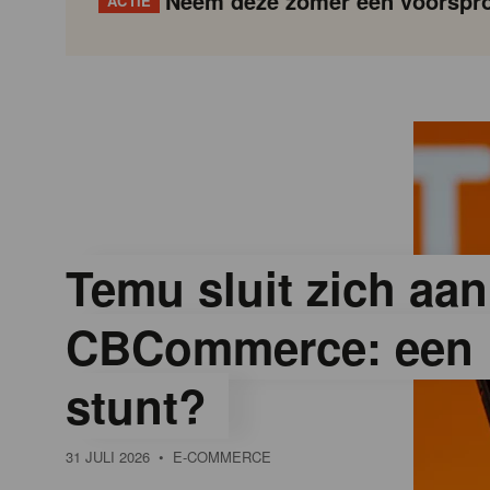
Neem deze zomer een voorspro
ACTIE
G
Gondola
Gondola
academy
society
o
n
d
Temu sluit zich aan
CBCommerce: een 
o
stunt?
l
31 JULI 2026
• E-COMMERCE