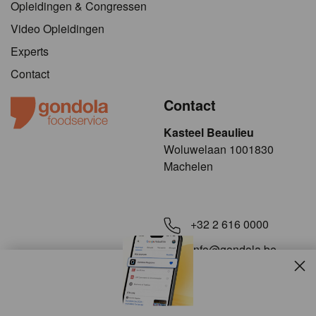
Opleidingen & Congressen
Video Opleidingen
Experts
Contact
Contact
Kasteel Beaulieu
​​​Woluwelaan 1001830
Machelen
+32 2 616 0000
info@gondola.be
Slui
Volg ons op