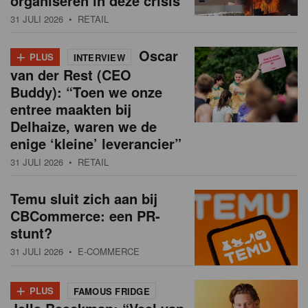
organiseren in deze crisis
31 JULI 2026
• RETAIL
+
Oscar
PLUS
INTERVIEW
van der Rest (CEO
Buddy): “Toen we onze
entree maakten bij
Delhaize, waren we de
enige ‘kleine’ leverancier”
31 JULI 2026
• RETAIL
Temu sluit zich aan bij
CBCommerce: een PR-
stunt?
31 JULI 2026
• E-COMMERCE
+
PLUS
FAMOUS FRIDGE