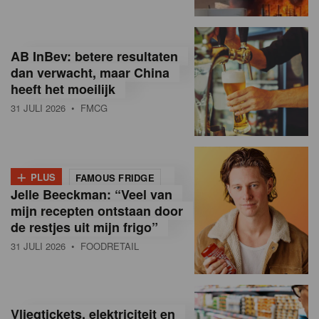
R
e
AB InBev: betere resultaten
t
dan verwacht, maar China
heeft het moeilijk
a
31 JULI 2026
• FMCG
i
l
+
i
PLUS
FAMOUS FRIDGE
Jelle Beeckman: “Veel van
n
mijn recepten ontstaan door
B
de restjes uit mijn frigo”
31 JULI 2026
• FOODRETAIL
e
l
g
Vliegtickets, elektriciteit en