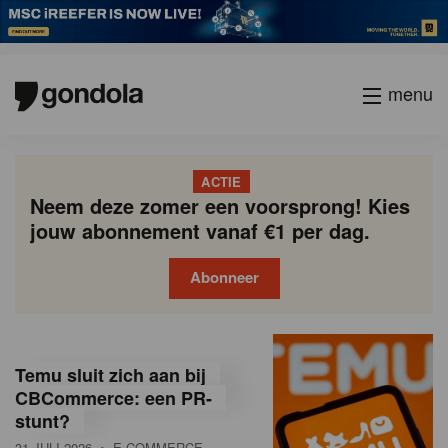
menu
ACTIE
Neem deze zomer een voorsprong! Kies
jouw abonnement vanaf €1 per dag.
Abonneer
G
Gondola
Gondola
academy
society
o
Temu sluit zich aan bij
n
CBCommerce: een PR-
stunt?
d
31 JULI 2026
• E-COMMERCE