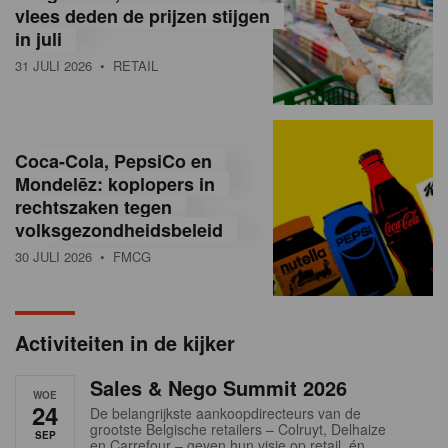
vlees deden de prijzen stijgen
i
in juli
ë
31 JULI 2026
• RETAIL
,
R
Coca-Cola, PepsiCo en
e
Mondelēz: koplopers in
t
rechtszaken tegen
volksgezondheidsbeleid
a
30 JULI 2026
• FMCG
i
l
Activiteiten in de kijker
n
Sales & Nego Summit 2026
e
WOE
24
De belangrijkste aankoopdirecteurs van de
w
grootste Belgische retailers – Colruyt, Delhaize
SEP
en Carrefour – geven hun visie op retail, én