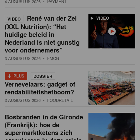
4 AUGUSTUS 2026
• PAYMENT
René van der Zel
VIDEO
VIDEO
(XXL Nutrition): “Het
huidige beleid in
Nederland is niet gunstig
voor ondernemers”
3 AUGUSTUS 2026
• FMCG
+
PLUS
DOSSIER
Vernevelaars: gadget of
rendabiliteitshefboom?
3 AUGUSTUS 2026
• FOODRETAIL
Bosbranden in de Gironde
(Frankrijk): hoe de
supermarktketens zich