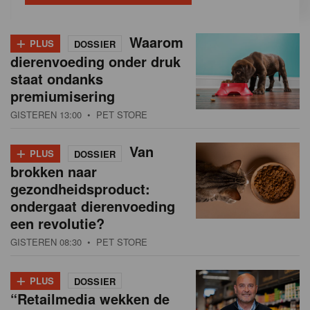
+
Waarom
PLUS
DOSSIER
dierenvoeding onder druk
staat ondanks
premiumisering
GISTEREN 13:00
• PET STORE
+
Van
PLUS
DOSSIER
brokken naar
gezondheidsproduct:
ondergaat dierenvoeding
een revolutie?
GISTEREN 08:30
• PET STORE
+
PLUS
DOSSIER
“Retailmedia wekken de