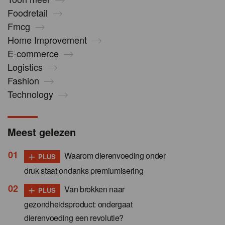
Foodretail
Fmcg
Home Improvement
E-commerce
Logistics
Fashion
Technology
Meest gelezen
+
Waarom dierenvoeding onder
PLUS
druk staat ondanks premiumisering
+
Van brokken naar
PLUS
gezondheidsproduct: ondergaat
dierenvoeding een revolutie?