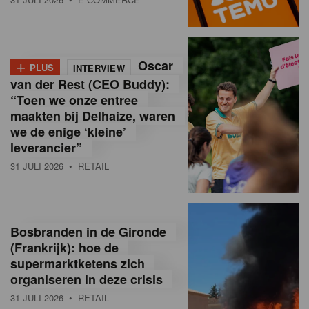
o
l
+
Oscar
a
PLUS
INTERVIEW
van der Rest (CEO Buddy):
M
“Toen we onze entree
maakten bij Delhaize, waren
a
we de enige ‘kleine’
g
leverancier”
31 JULI 2026
• RETAIL
a
z
i
Bosbranden in de Gironde
n
(Frankrijk): hoe de
supermarktketens zich
e
organiseren in deze crisis
,
31 JULI 2026
• RETAIL