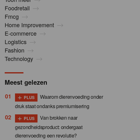
Foodretail
Fmcg
Home Improvement
E-commerce
Logistics
Fashion
Technology
Meest gelezen
+
Waarom dierenvoeding onder
PLUS
druk staat ondanks premiumisering
+
Van brokken naar
PLUS
gezondheidsproduct: ondergaat
dierenvoeding een revolutie?