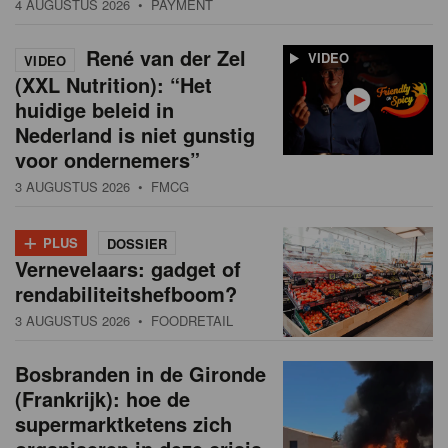
4 AUGUSTUS 2026
• PAYMENT
René van der Zel
VIDEO
VIDEO
(XXL Nutrition): “Het
huidige beleid in
Nederland is niet gunstig
voor ondernemers”
3 AUGUSTUS 2026
• FMCG
+
PLUS
DOSSIER
Vernevelaars: gadget of
rendabiliteitshefboom?
3 AUGUSTUS 2026
• FOODRETAIL
Bosbranden in de Gironde
(Frankrijk): hoe de
supermarktketens zich