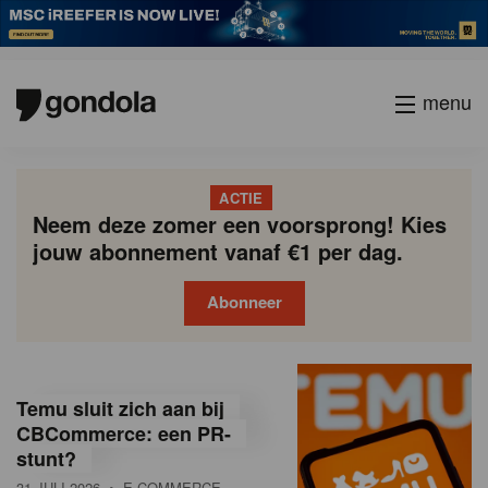
menu
ACTIE
Neem deze zomer een voorsprong! Kies
jouw abonnement vanaf €1 per dag.
Abonneer
G
Gondola
Gondola
academy
society
o
Temu sluit zich aan bij
n
CBCommerce: een PR-
stunt?
d
31 JULI 2026
• E-COMMERCE