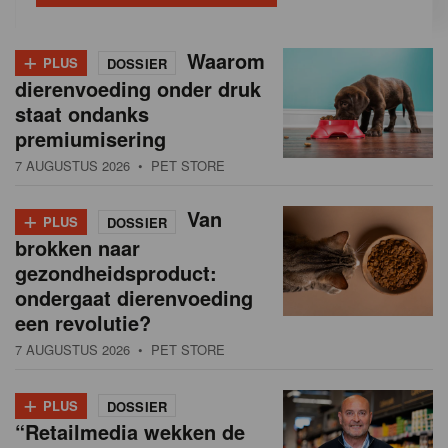
+
Waarom
PLUS
DOSSIER
dierenvoeding onder druk
staat ondanks
premiumisering
7 AUGUSTUS 2026
• PET STORE
+
Van
PLUS
DOSSIER
brokken naar
gezondheidsproduct:
ondergaat dierenvoeding
een revolutie?
7 AUGUSTUS 2026
• PET STORE
+
PLUS
DOSSIER
“Retailmedia wekken de