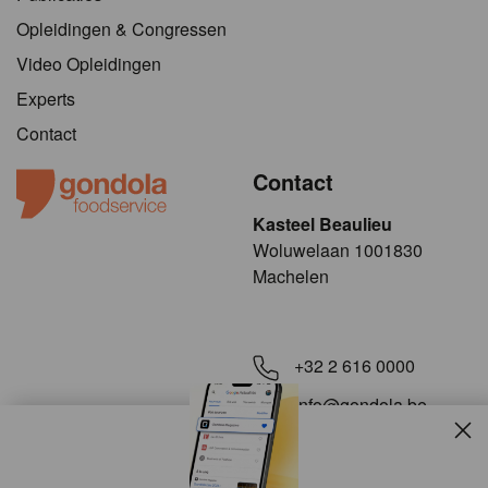
Opleidingen & Congressen
Video Opleidingen
Experts
Contact
Contact
Kasteel Beaulieu
​​​Woluwelaan 1001830
Machelen
+32 2 616 0000
info@gondola.be
Slui
Volg ons op