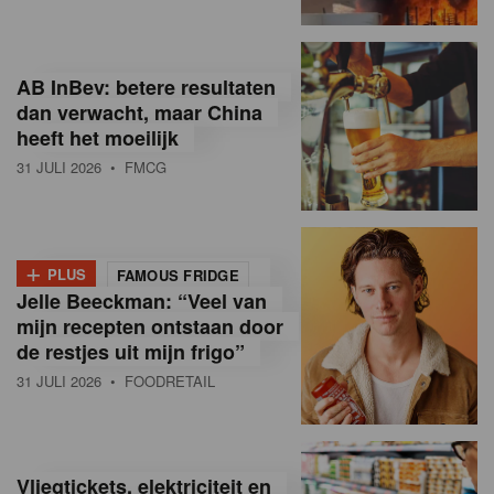
R
e
AB InBev: betere resultaten
t
dan verwacht, maar China
heeft het moeilijk
a
31 JULI 2026
• FMCG
i
l
+
i
PLUS
FAMOUS FRIDGE
Jelle Beeckman: “Veel van
n
mijn recepten ontstaan door
B
de restjes uit mijn frigo”
31 JULI 2026
• FOODRETAIL
e
l
g
Vliegtickets, elektriciteit en