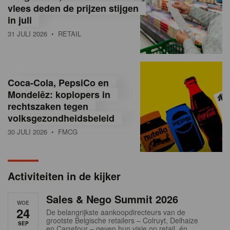
vlees deden de prijzen stijgen
i
in juli
ë
31 JULI 2026
• RETAIL
,
R
Coca-Cola, PepsiCo en
e
Mondelēz: koplopers in
t
rechtszaken tegen
volksgezondheidsbeleid
a
30 JULI 2026
• FMCG
i
l
Activiteiten in de kijker
n
Sales & Nego Summit 2026
e
WOE
24
De belangrijkste aankoopdirecteurs van de
w
grootste Belgische retailers – Colruyt, Delhaize
SEP
en Carrefour – geven hun visie op retail, én