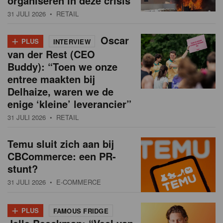
organiseren in deze crisis
31 JULI 2026
• RETAIL
+
Oscar
PLUS
INTERVIEW
van der Rest (CEO
Buddy): “Toen we onze
entree maakten bij
Delhaize, waren we de
enige ‘kleine’ leverancier”
31 JULI 2026
• RETAIL
Temu sluit zich aan bij
CBCommerce: een PR-
stunt?
31 JULI 2026
• E-COMMERCE
+
PLUS
FAMOUS FRIDGE