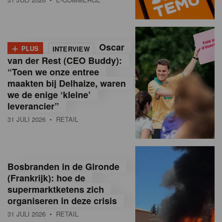
o
l
+
Oscar
a
PLUS
INTERVIEW
van der Rest (CEO Buddy):
M
“Toen we onze entree
maakten bij Delhaize, waren
a
we de enige ‘kleine’
g
leverancier”
31 JULI 2026
• RETAIL
a
z
i
Bosbranden in de Gironde
n
(Frankrijk): hoe de
supermarktketens zich
e
organiseren in deze crisis
,
31 JULI 2026
• RETAIL