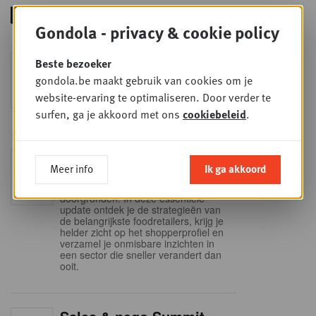
Gondola - privacy & cookie policy
Foodservice - Joint
Beste bezoeker
WOE
9
business planning
gondola.be maakt gebruik van cookies om je
website-ervaring te optimaliseren. Door verder te
SEP
Intro to Negotiation: Succes aan de
onderhandelingstafel is geen toeval!
surfen, ga je akkoord met ons
cookiebeleid
.
Into Retail - Sold out
DI
Meer info
Ik ga akkoord
15
Mis deze unieke kans niet om het
Belgische retaillandschap volledig te
SEP
doorgronden. In deze essentiële
update ontdek je de strategieën van
de belangrijkste foodretailers, krijg je
helder zicht op het shopperprofiel en
verzamel je onmisbare inzichten in
een sector die sneller verandert dan
ooit.