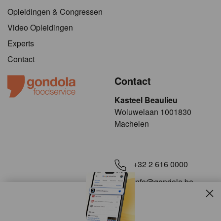
Opleidingen & Congressen
Video Opleidingen
Experts
Contact
Contact
Kasteel Beaulieu
​​​Woluwelaan 1001830
Machelen
+32 2 616 0000
info@gondola.be
Slui
Volg ons op