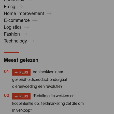
Fmcg
Home Improvement
E-commerce
Logistics
Fashion
Technology
Meest gelezen
+
Van brokken naar
PLUS
gezondheidsproduct: ondergaat
dierenvoeding een revolutie?
+
“Retailmedia wekken de
PLUS
koopintentie op, fieldmarketing zet die om
in verkoop”