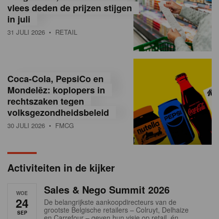
vlees deden de prijzen stijgen
i
in juli
ë
31 JULI 2026
• RETAIL
,
R
Coca-Cola, PepsiCo en
e
Mondelēz: koplopers in
t
rechtszaken tegen
volksgezondheidsbeleid
a
30 JULI 2026
• FMCG
i
l
Activiteiten in de kijker
n
Sales & Nego Summit 2026
e
WOE
24
De belangrijkste aankoopdirecteurs van de
w
grootste Belgische retailers – Colruyt, Delhaize
SEP
en Carrefour – geven hun visie op retail, én