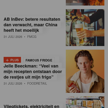
R
e
AB InBev: betere resultaten
t
dan verwacht, maar China
heeft het moeilijk
a
31 JULI 2026
• FMCG
i
l
+
i
PLUS
FAMOUS FRIDGE
Jelle Beeckman: “Veel van
n
mijn recepten ontstaan door
B
de restjes uit mijn frigo”
31 JULI 2026
• FOODRETAIL
e
l
g
Vliegtickets, elektriciteit en