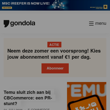
menu
ACTIE
Neem deze zomer een voorsprong! Kies
jouw abonnement vanaf €1 per dag.
Abonneer
G
Gondola
Gondola
academy
society
o
Temu sluit zich aan bij
n
CBCommerce: een PR-
stunt?
d
31 JULI 2026
• E-COMMERCE