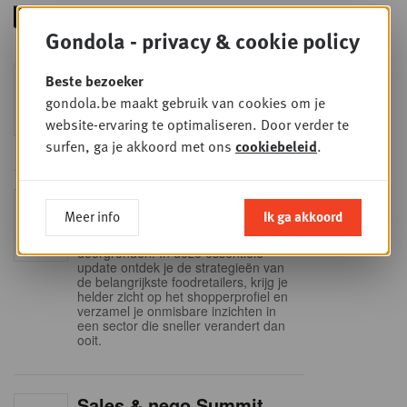
Gondola - privacy & cookie policy
Foodservice - Joint
Beste bezoeker
WOE
9
business planning
gondola.be maakt gebruik van cookies om je
SEP
Intro to Negotiation: Succes aan de
website-ervaring te optimaliseren. Door verder te
onderhandelingstafel is geen toeval!
surfen, ga je akkoord met ons
cookiebeleid
.
Into Retail - Sold out
DI
Meer info
Ik ga akkoord
15
Mis deze unieke kans niet om het
Belgische retaillandschap volledig te
SEP
doorgronden. In deze essentiële
update ontdek je de strategieën van
de belangrijkste foodretailers, krijg je
helder zicht op het shopperprofiel en
verzamel je onmisbare inzichten in
een sector die sneller verandert dan
ooit.
Sales & nego Summit