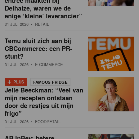
entree maakten bij
Delhaize, waren we de
enige ‘kleine’ leverancier”
31 JULI 2026
• RETAIL
Temu sluit zich aan bij
CBCommerce: een PR-
stunt?
31 JULI 2026
• E-COMMERCE
+
PLUS
FAMOUS FRIDGE
Jelle Beeckman: “Veel van
mijn recepten ontstaan
door de restjes uit mijn
frigo”
31 JULI 2026
• FOODRETAIL
AB InBev: betere