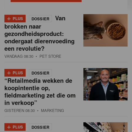
+
Van
PLUS
DOSSIER
brokken naar
gezondheidsproduct:
ondergaat dierenvoeding
een revolutie?
VANDAAG 08:30
• PET STORE
+
PLUS
DOSSIER
“Retailmedia wekken de
koopintentie op,
fieldmarketing zet die om
in verkoop”
GISTEREN 08:30
• MARKETING
+
PLUS
DOSSIER