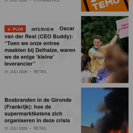
o
l
+
Oscar
a
PLUS
INTERVIEW
van der Rest (CEO Buddy):
M
“Toen we onze entree
maakten bij Delhaize, waren
a
we de enige ‘kleine’
g
leverancier”
31 JULI 2026
• RETAIL
a
z
i
Bosbranden in de Gironde
n
(Frankrijk): hoe de
supermarktketens zich
e
organiseren in deze crisis
,
31 JULI 2026
• RETAIL