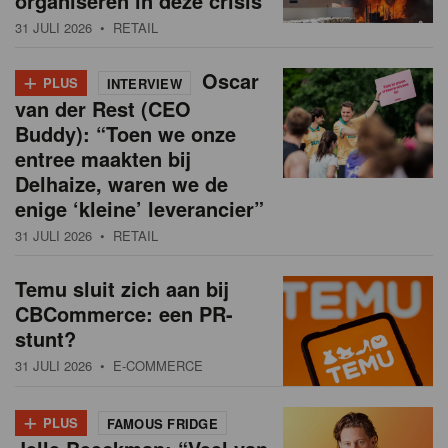
organiseren in deze crisis
31 JULI 2026
• RETAIL
+
Oscar
PLUS
INTERVIEW
van der Rest (CEO
Buddy): “Toen we onze
entree maakten bij
Delhaize, waren we de
enige ‘kleine’ leverancier”
31 JULI 2026
• RETAIL
Temu sluit zich aan bij
CBCommerce: een PR-
stunt?
31 JULI 2026
• E-COMMERCE
+
PLUS
FAMOUS FRIDGE