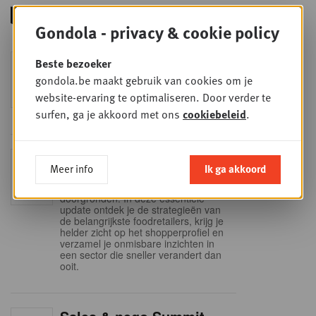
Gondola - privacy & cookie policy
Foodservice - Joint
Beste bezoeker
WOE
9
business planning
gondola.be maakt gebruik van cookies om je
website-ervaring te optimaliseren. Door verder te
SEP
Intro to Negotiation: Succes aan de
onderhandelingstafel is geen toeval!
surfen, ga je akkoord met ons
cookiebeleid
.
Into Retail - Sold out
DI
Meer info
Ik ga akkoord
15
Mis deze unieke kans niet om het
Belgische retaillandschap volledig te
SEP
doorgronden. In deze essentiële
update ontdek je de strategieën van
de belangrijkste foodretailers, krijg je
helder zicht op het shopperprofiel en
verzamel je onmisbare inzichten in
een sector die sneller verandert dan
ooit.