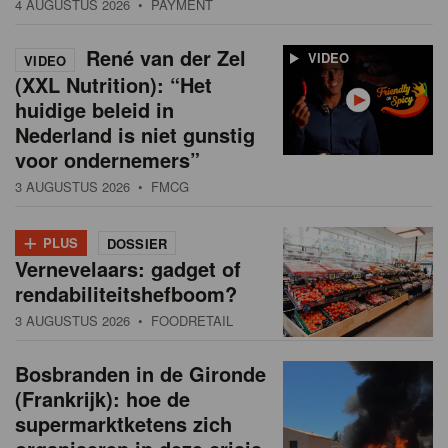
4 AUGUSTUS 2026
• PAYMENT
René van der Zel
VIDEO
VIDEO
(XXL Nutrition): “Het
huidige beleid in
Nederland is niet gunstig
voor ondernemers”
3 AUGUSTUS 2026
• FMCG
+
PLUS
DOSSIER
Vernevelaars: gadget of
rendabiliteitshefboom?
3 AUGUSTUS 2026
• FOODRETAIL
Bosbranden in de Gironde
(Frankrijk): hoe de
supermarktketens zich