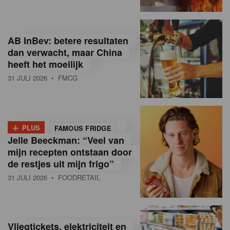
R
e
AB InBev: betere resultaten
t
dan verwacht, maar China
heeft het moeilijk
a
31 JULI 2026
• FMCG
i
l
+
i
PLUS
FAMOUS FRIDGE
Jelle Beeckman: “Veel van
n
mijn recepten ontstaan door
B
de restjes uit mijn frigo”
31 JULI 2026
• FOODRETAIL
e
l
g
Vliegtickets, elektriciteit en