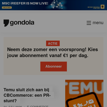
menu
ACTIE
Neem deze zomer een voorsprong! Kies
jouw abonnement vanaf €1 per dag.
Abonneer
G
Gondola
Gondola
academy
society
o
Temu sluit zich aan bij
n
CBCommerce: een PR-
stunt?
d
31 JULI 2026
• E-COMMERCE