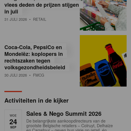
vlees deden de prijzen stijgen
i
in juli
ë
31 JULI 2026
• RETAIL
,
R
Coca-Cola, PepsiCo en
e
Mondelēz: koplopers in
t
rechtszaken tegen
volksgezondheidsbeleid
a
30 JULI 2026
• FMCG
i
l
Activiteiten in de kijker
n
Sales & Nego Summit 2026
e
WOE
24
De belangrijkste aankoopdirecteurs van de
w
grootste Belgische retailers – Colruyt, Delhaize
SEP
en Carrefour – geven hun visie op retail, én