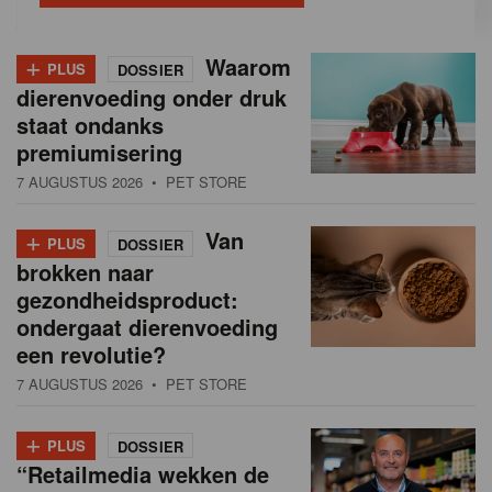
+
Waarom
PLUS
DOSSIER
dierenvoeding onder druk
staat ondanks
premiumisering
7 AUGUSTUS 2026
• PET STORE
+
Van
PLUS
DOSSIER
brokken naar
gezondheidsproduct:
ondergaat dierenvoeding
een revolutie?
7 AUGUSTUS 2026
• PET STORE
+
PLUS
DOSSIER
“Retailmedia wekken de