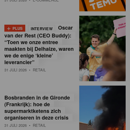
o
l
+
Oscar
a
PLUS
INTERVIEW
van der Rest (CEO Buddy):
M
“Toen we onze entree
maakten bij Delhaize, waren
a
we de enige ‘kleine’
g
leverancier”
31 JULI 2026
• RETAIL
a
z
i
Bosbranden in de Gironde
n
(Frankrijk): hoe de
supermarktketens zich
e
organiseren in deze crisis
,
31 JULI 2026
• RETAIL