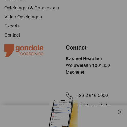
Opleidingen & Congressen
Video Opleidingen
Experts
Contact
Contact
Kasteel Beaulieu
​​​Woluwelaan 1001830
Machelen
+32 2 616 0000
info@gondola.be
Slui
Volg ons op