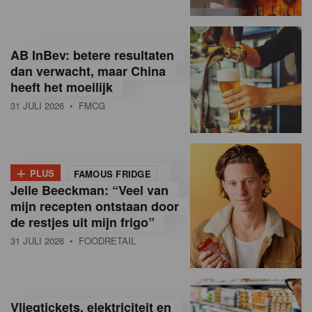
R
e
AB InBev: betere resultaten
t
dan verwacht, maar China
heeft het moeilijk
a
31 JULI 2026
• FMCG
i
l
+
i
PLUS
FAMOUS FRIDGE
Jelle Beeckman: “Veel van
n
mijn recepten ontstaan door
B
de restjes uit mijn frigo”
31 JULI 2026
• FOODRETAIL
e
l
g
Vliegtickets, elektriciteit en