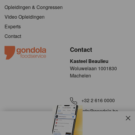
Opleidingen & Congressen
Video Opleidingen
Experts
Contact
Contact
Kasteel Beaulieu
​​​Woluwelaan 1001830
Machelen
+32 2 616 0000
info@gondola.be
Slui
Volg ons op