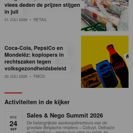
vlees deden de prijzen stijgen
i
in juli
ë
31 JULI 2026
• RETAIL
,
R
Coca-Cola, PepsiCo en
e
Mondelēz: koplopers in
t
rechtszaken tegen
volksgezondheidsbeleid
a
30 JULI 2026
• FMCG
i
l
Activiteiten in de kijker
n
Sales & Nego Summit 2026
e
WOE
24
De belangrijkste aankoopdirecteurs van de
w
grootste Belgische retailers – Colruyt, Delhaize
SEP
en Carrefour – geven hun visie op retail, én