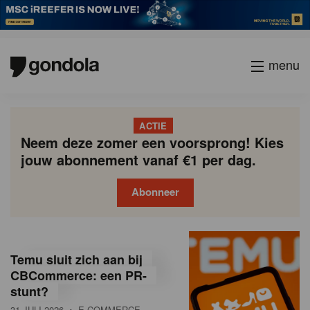
menu
ACTIE
Neem deze zomer een voorsprong! Kies
jouw abonnement vanaf €1 per dag.
Abonneer
G
Gondola
Gondola
academy
society
o
Temu sluit zich aan bij
n
CBCommerce: een PR-
stunt?
d
31 JULI 2026
• E-COMMERCE