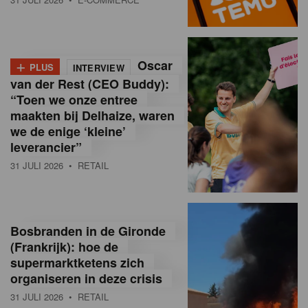
o
l
+
Oscar
a
PLUS
INTERVIEW
van der Rest (CEO Buddy):
M
“Toen we onze entree
maakten bij Delhaize, waren
a
we de enige ‘kleine’
g
leverancier”
31 JULI 2026
• RETAIL
a
z
i
Bosbranden in de Gironde
n
(Frankrijk): hoe de
supermarktketens zich
e
organiseren in deze crisis
,
31 JULI 2026
• RETAIL