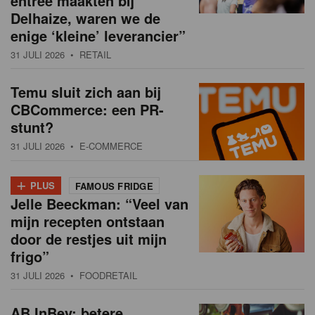
entree maakten bij
Delhaize, waren we de
enige ‘kleine’ leverancier”
31 JULI 2026
• RETAIL
Temu sluit zich aan bij
CBCommerce: een PR-
stunt?
31 JULI 2026
• E-COMMERCE
+
PLUS
FAMOUS FRIDGE
Jelle Beeckman: “Veel van
mijn recepten ontstaan
door de restjes uit mijn
frigo”
31 JULI 2026
• FOODRETAIL
AB InBev: betere