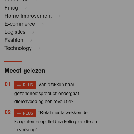
Fmcg
Home Improvement
E-commerce
Logistics
Fashion
Technology
Meest gelezen
+
Van brokken naar
PLUS
gezondheidsproduct: ondergaat
dierenvoeding een revolutie?
+
“Retailmedia wekken de
PLUS
koopintentie op, fieldmarketing zet die om
in verkoop”