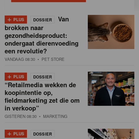
+
Van
PLUS
DOSSIER
brokken naar
gezondheidsproduct:
ondergaat dierenvoeding
een revolutie?
VANDAAG 08:30
• PET STORE
+
PLUS
DOSSIER
“Retailmedia wekken de
koopintentie op,
fieldmarketing zet die om
in verkoop”
GISTEREN 08:30
• MARKETING
+
PLUS
DOSSIER