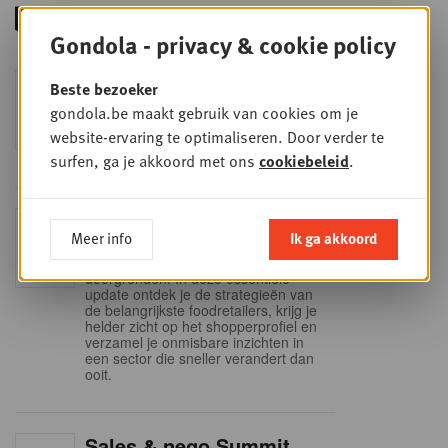
Gondola - privacy & cookie policy
Foodservice - Joint
Beste bezoeker
WOE
9
business planning
gondola.be maakt gebruik van cookies om je
SEP
Intro to Negotiation: Succes aan de
website-ervaring te optimaliseren. Door verder te
onderhandelingstafel is geen toeval!
surfen, ga je akkoord met ons
cookiebeleid
.
Into Retail - Sold out
DI
Meer info
Ik ga akkoord
15
Mis deze unieke kans niet om het
Belgische retaillandschap volledig te
SEP
doorgronden. In deze essentiële
update ontdek je de strategieën van
de belangrijkste foodretailers, krijg je
helder zicht op het shopperprofiel en
verzamel je onmisbare inzichten in
een sector die sneller verandert dan
ooit.
Sales & nego Summit