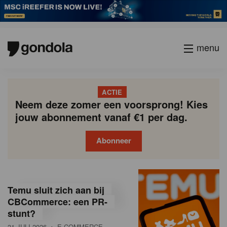
menu
ACTIE
Neem deze zomer een voorsprong! Kies
jouw abonnement vanaf €1 per dag.
Abonneer
G
Gondola
Gondola
academy
society
o
Temu sluit zich aan bij
n
CBCommerce: een PR-
stunt?
d
31 JULI 2026
• E-COMMERCE