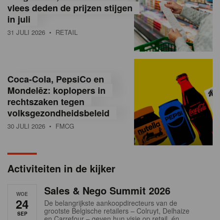
vlees deden de prijzen stijgen
i
in juli
ë
31 JULI 2026
• RETAIL
,
R
Coca-Cola, PepsiCo en
e
Mondelēz: koplopers in
t
rechtszaken tegen
volksgezondheidsbeleid
a
30 JULI 2026
• FMCG
i
l
Activiteiten in de kijker
n
Sales & Nego Summit 2026
e
WOE
24
De belangrijkste aankoopdirecteurs van de
w
grootste Belgische retailers – Colruyt, Delhaize
SEP
en Carrefour – geven hun visie op retail, én