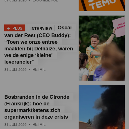
o
l
+
Oscar
a
PLUS
INTERVIEW
van der Rest (CEO Buddy):
M
“Toen we onze entree
maakten bij Delhaize, waren
a
we de enige ‘kleine’
g
leverancier”
31 JULI 2026
• RETAIL
a
z
i
Bosbranden in de Gironde
n
(Frankrijk): hoe de
supermarktketens zich
e
organiseren in deze crisis
,
31 JULI 2026
• RETAIL