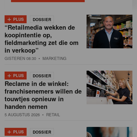
+
PLUS
DOSSIER
“Retailmedia wekken de
koopintentie op,
fieldmarketing zet die om
in verkoop”
GISTEREN 08:30
• MARKETING
+
PLUS
DOSSIER
Reclame in de winkel:
franchisenemers willen de
touwtjes opnieuw in
handen nemen
5 AUGUSTUS 2026
• RETAIL
+
PLUS
DOSSIER