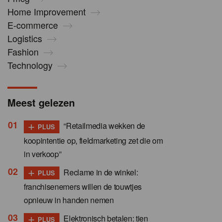
Home Improvement
E-commerce
Logistics
Fashion
Technology
Meest gelezen
+
“Retailmedia wekken de
PLUS
koopintentie op, fieldmarketing zet die om
in verkoop”
+
Reclame in de winkel:
PLUS
franchisenemers willen de touwtjes
opnieuw in handen nemen
+
Elektronisch betalen: tien
PLUS