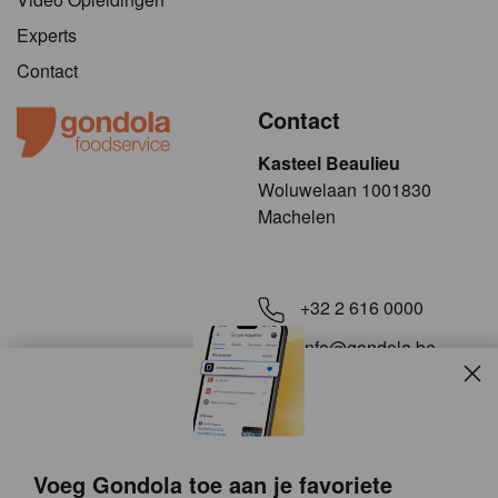
Experts
Contact
Contact
Kasteel Beaulieu
​​​Woluwelaan 1001830
Machelen
+32 2 616 0000
info@gondola.be
Slui
Volg ons op
Voeg Gondola toe aan je favoriete