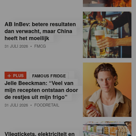
R
e
AB InBev: betere resultaten
t
dan verwacht, maar China
heeft het moeilijk
a
31 JULI 2026
• FMCG
i
l
+
i
PLUS
FAMOUS FRIDGE
Jelle Beeckman: “Veel van
n
mijn recepten ontstaan door
B
de restjes uit mijn frigo”
31 JULI 2026
• FOODRETAIL
e
l
g
Vliegtickets, elektriciteit en