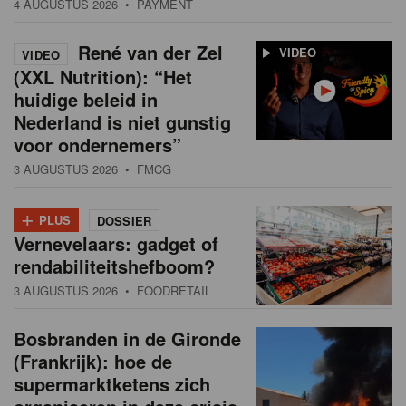
4 AUGUSTUS 2026
• PAYMENT
René van der Zel
VIDEO
VIDEO
(XXL Nutrition): “Het
huidige beleid in
Nederland is niet gunstig
voor ondernemers”
3 AUGUSTUS 2026
• FMCG
+
PLUS
DOSSIER
Vernevelaars: gadget of
rendabiliteitshefboom?
3 AUGUSTUS 2026
• FOODRETAIL
Bosbranden in de Gironde
(Frankrijk): hoe de
supermarktketens zich