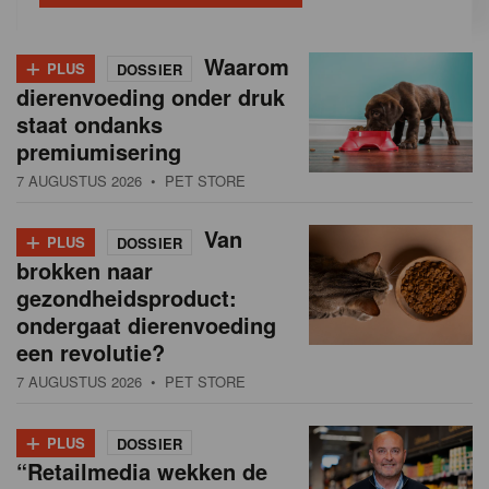
+
Waarom
PLUS
DOSSIER
dierenvoeding onder druk
staat ondanks
premiumisering
7 AUGUSTUS 2026
• PET STORE
+
Van
PLUS
DOSSIER
brokken naar
gezondheidsproduct:
ondergaat dierenvoeding
een revolutie?
7 AUGUSTUS 2026
• PET STORE
+
PLUS
DOSSIER
“Retailmedia wekken de