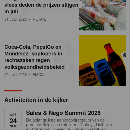
vlees deden de prijzen stijgen
i
in juli
ë
31 JULI 2026
• RETAIL
,
R
Coca-Cola, PepsiCo en
e
Mondelēz: koplopers in
t
rechtszaken tegen
volksgezondheidsbeleid
a
30 JULI 2026
• FMCG
i
l
Activiteiten in de kijker
n
Sales & Nego Summit 2026
e
WOE
24
De belangrijkste aankoopdirecteurs van de
w
grootste Belgische retailers – Colruyt, Delhaize
SEP
en Carrefour – geven hun visie op retail, én