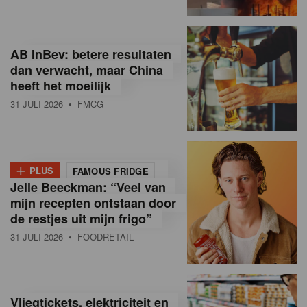
R
e
AB InBev: betere resultaten
t
dan verwacht, maar China
heeft het moeilijk
a
31 JULI 2026
• FMCG
i
l
+
i
PLUS
FAMOUS FRIDGE
Jelle Beeckman: “Veel van
n
mijn recepten ontstaan door
B
de restjes uit mijn frigo”
31 JULI 2026
• FOODRETAIL
e
l
g
Vliegtickets, elektriciteit en