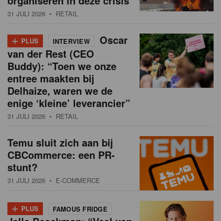
organiseren in deze crisis
31 JULI 2026
• RETAIL
+
Oscar
PLUS
INTERVIEW
van der Rest (CEO
Buddy): “Toen we onze
entree maakten bij
Delhaize, waren we de
enige ‘kleine’ leverancier”
31 JULI 2026
• RETAIL
Temu sluit zich aan bij
CBCommerce: een PR-
stunt?
31 JULI 2026
• E-COMMERCE
+
PLUS
FAMOUS FRIDGE