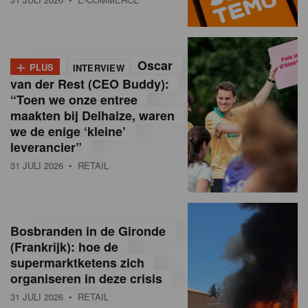
o
l
+
Oscar
a
PLUS
INTERVIEW
van der Rest (CEO Buddy):
M
“Toen we onze entree
maakten bij Delhaize, waren
a
we de enige ‘kleine’
g
leverancier”
31 JULI 2026
• RETAIL
a
z
i
Bosbranden in de Gironde
n
(Frankrijk): hoe de
supermarktketens zich
e
organiseren in deze crisis
,
31 JULI 2026
• RETAIL