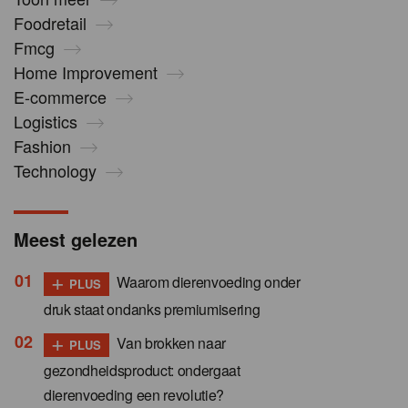
Foodretail
Fmcg
Home Improvement
E-commerce
Logistics
Fashion
Technology
Meest gelezen
+
Waarom dierenvoeding onder
PLUS
druk staat ondanks premiumisering
+
Van brokken naar
PLUS
gezondheidsproduct: ondergaat
dierenvoeding een revolutie?