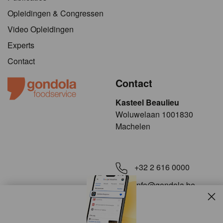
Opleidingen & Congressen
Video Opleidingen
Experts
Contact
Contact
Kasteel Beaulieu
​​​Woluwelaan 1001830
Machelen
+32 2 616 0000
info@gondola.be
Slui
Volg ons op