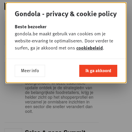
Gondola - privacy & cookie policy
Foodservice - Joint
Beste bezoeker
WOE
9
business planning
gondola.be maakt gebruik van cookies om je
website-ervaring te optimaliseren. Door verder te
SEP
Intro to Negotiation: Succes aan de
onderhandelingstafel is geen toeval!
surfen, ga je akkoord met ons
cookiebeleid
.
Into Retail - Sold out
DI
Meer info
Ik ga akkoord
15
Mis deze unieke kans niet om het
Belgische retaillandschap volledig te
SEP
doorgronden. In deze essentiële
update ontdek je de strategieën van
de belangrijkste foodretailers, krijg je
helder zicht op het shopperprofiel en
verzamel je onmisbare inzichten in
een sector die sneller verandert dan
ooit.