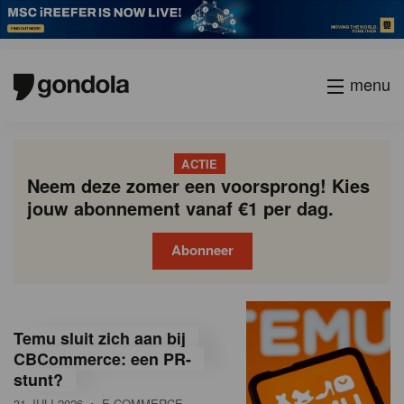
menu
ACTIE
Neem deze zomer een voorsprong! Kies
jouw abonnement vanaf €1 per dag.
Abonneer
G
Gondola
Gondola
academy
society
o
Temu sluit zich aan bij
n
CBCommerce: een PR-
stunt?
d
31 JULI 2026
• E-COMMERCE