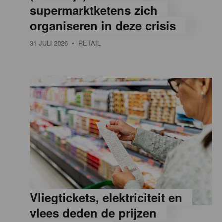
supermarktketens zich
e
organiseren in deze crisis
31 JULI 2026
• RETAIL
,
R
e
t
a
Vliegtickets, elektriciteit en
i
vlees deden de prijzen