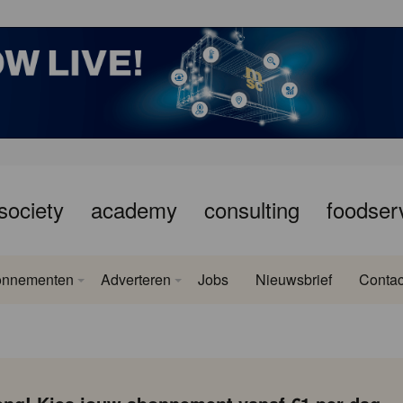
society
academy
consulting
foodser
onnementen
Adverteren
Jobs
Nieuwsbrief
Contac