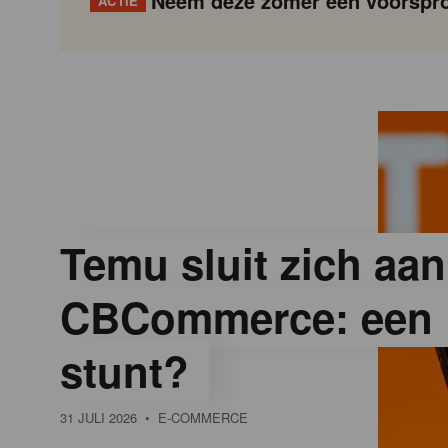
Neem deze zomer een voorspro
ACTIE
G
Gondola
Gondola
academy
society
o
n
d
Temu sluit zich aan
CBCommerce: een 
o
stunt?
l
31 JULI 2026
• E-COMMERCE