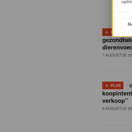
i
optim
ë
Me
+
PLUS
D
,
gezondhei
dierenvoed
R
7 AUGUSTUS 20
e
+
PLUS
D
t
koopintent
verkoop”
6 AUGUSTUS 20
a