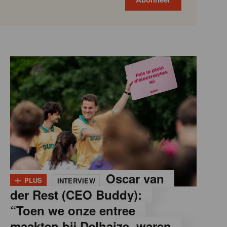
+
Oscar van
PLUS
INTERVIEW
der Rest (CEO Buddy):
“Toen we onze entree
maakten bij Delhaize, waren