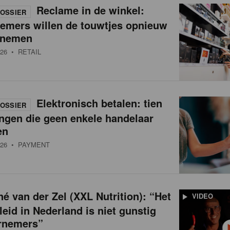
Reclame in de winkel:
OSSIER
nemers willen de touwtjes opnieuw
 nemen
26
• RETAIL
Elektronisch betalen: tien
OSSIER
ngen die geen enkele handelaar
en
26
• PAYMENT
é van der Zel (XXL Nutrition): “Het
VIDEO
leid in Nederland is niet gunstig
rnemers”