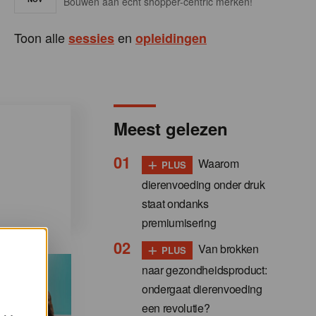
Bouwen aan écht shopper-centric merken!
Toon alle
en
sessies
opleidingen
Meest gelezen
+
Waarom
PLUS
dierenvoeding onder druk
staat ondanks
premiumisering
+
Van brokken
PLUS
naar gezondheidsproduct:
ondergaat dierenvoeding
een revolutie?