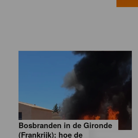
a
M
a
g
a
z
i
Bosbranden in de Gironde
n
(Frankrijk): hoe de