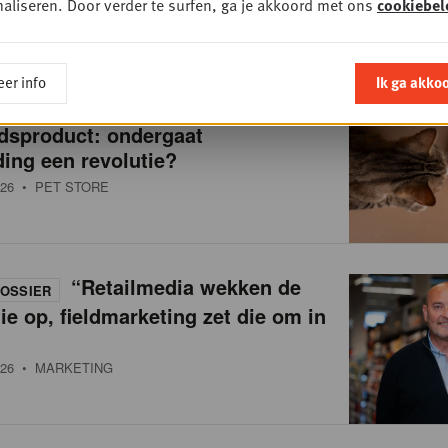
aliseren. Door verder te surfen, ga je akkoord met ons
cookiebel
er info
Ik ga akko
Van brokken naar
OSSIER
dsproduct: ondergaat
ing een revolutie?
26
• PET STORE
“Retailmedia wekken de
OSSIER
ie op, fieldmarketing zet die om in
26
• MARKETING