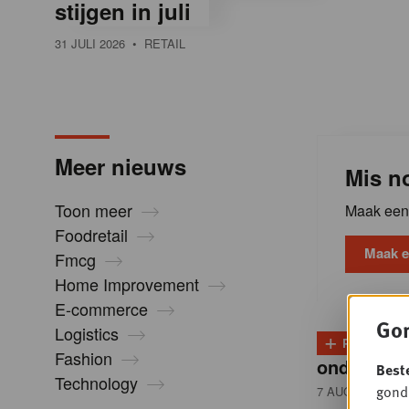
stijgen in juli
l
31 JULI 2026
• RETAIL
i
n
Meer nieuws
Mis no
B
Toon meer
Maak een 
Foodretail
e
Maak e
Fmcg
Home Improvement
l
E-commerce
Gon
Logistics
+
PLUS
D
g
Fashion
onder dru
Best
Technology
gondo
7 AUGUSTUS 20