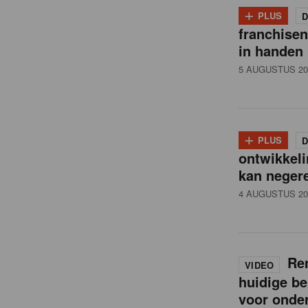
i
+
PLUS
D
franchise
l
in handen
5 AUGUSTUS 20
n
e
+
PLUS
D
ontwikkeli
w
kan neger
4 AUGUSTUS 20
s
Ren
VIDEO
huidige be
voor onde