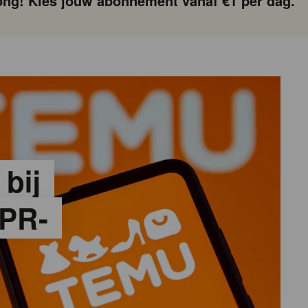
ng! Kies jouw abonnement vanaf €1 per dag.
 bij
PR-