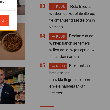
eid
.
+
“Retailmedia
PLUS
wekken de koopintentie op,
fieldmarketing zet die om in
ord
verkoop”
+
Reclame in de
PLUS
winkel: franchisenemers
willen de touwtjes opnieuw
in handen nemen
+
Elektronisch
PLUS
betalen: tien
ontwikkelingen die geen
enkele handelaar kan
negeren