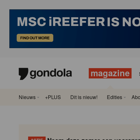
magazine
Nieuws
+PLUS
Dit is nieuw!
Edities
Ab