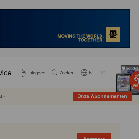
vice
NL
|
FR
Inloggen
Zoeken
Onze Abonnementen
t
Abonneer