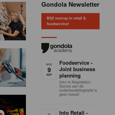
Gondola Newsletter
Blijf voorop in retail &
foodservice!
Foodservice -
WOE
9
Joint business
planning
SEP
Intro to Negotiation:
Succes aan de
onderhandelingstafel is
geen toeval!
Into Retail -
DI