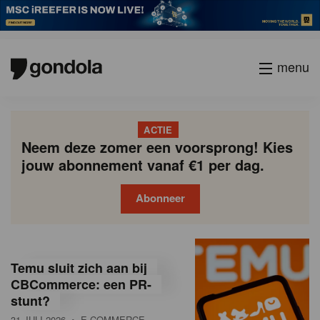
menu
ACTIE
Neem deze zomer een voorsprong! Kies
jouw abonnement vanaf €1 per dag.
Abonneer
G
Gondola
Gondola
academy
society
o
Temu sluit zich aan bij
n
CBCommerce: een PR-
stunt?
d
31 JULI 2026
• E-COMMERCE