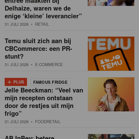
entree maakten bij
Delhaize, waren we de
enige ‘kleine’ leverancier”
31 JULI 2026
• RETAIL
Temu sluit zich aan bij
CBCommerce: een PR-
stunt?
31 JULI 2026
• E-COMMERCE
+
PLUS
FAMOUS FRIDGE
Jelle Beeckman: “Veel van
mijn recepten ontstaan
door de restjes uit mijn
frigo”
31 JULI 2026
• FOODRETAIL
AB InBev: betere