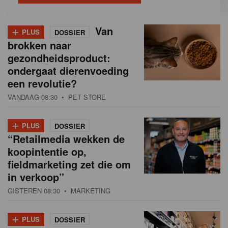
+
Van
PLUS
DOSSIER
brokken naar
gezondheidsproduct:
ondergaat dierenvoeding
een revolutie?
VANDAAG 08:30
• PET STORE
+
PLUS
DOSSIER
“Retailmedia wekken de
koopintentie op,
fieldmarketing zet die om
in verkoop”
GISTEREN 08:30
• MARKETING
+
PLUS
DOSSIER