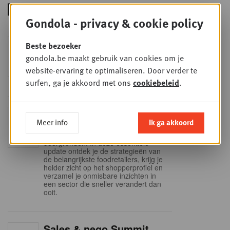
Gondola - privacy & cookie policy
Foodservice - Joint
Beste bezoeker
WOE
9
business planning
gondola.be maakt gebruik van cookies om je
SEP
Intro to Negotiation: Succes aan de
website-ervaring te optimaliseren. Door verder te
onderhandelingstafel is geen toeval!
surfen, ga je akkoord met ons
cookiebeleid
.
Into Retail - Sold out
DI
Meer info
Ik ga akkoord
15
Mis deze unieke kans niet om het
Belgische retaillandschap volledig te
SEP
doorgronden. In deze essentiële
update ontdek je de strategieën van
de belangrijkste foodretailers, krijg je
helder zicht op het shopperprofiel en
verzamel je onmisbare inzichten in
een sector die sneller verandert dan
ooit.
Sales & nego Summit