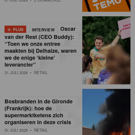
o
l
+
Oscar
a
PLUS
INTERVIEW
van der Rest (CEO Buddy):
M
“Toen we onze entree
maakten bij Delhaize, waren
a
we de enige ‘kleine’
g
leverancier”
31 JULI 2026
• RETAIL
a
z
i
Bosbranden in de Gironde
n
(Frankrijk): hoe de
supermarktketens zich
e
organiseren in deze crisis
,
31 JULI 2026
• RETAIL