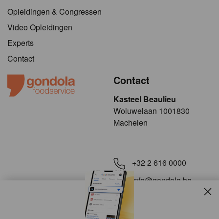
Opleidingen & Congressen
Video Opleidingen
Experts
Contact
Contact
Kasteel Beaulieu
​​​Woluwelaan 1001830
Machelen
+32 2 616 0000
info@gondola.be
Slui
Volg ons op