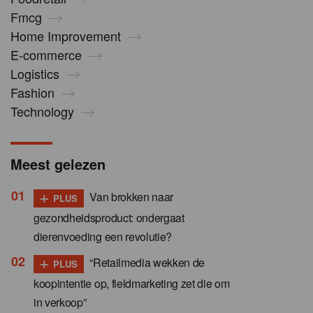
Fmcg
Home Improvement
E-commerce
Logistics
Fashion
Technology
Meest gelezen
+
Van brokken naar
PLUS
gezondheidsproduct: ondergaat
dierenvoeding een revolutie?
+
“Retailmedia wekken de
PLUS
koopintentie op, fieldmarketing zet die om
in verkoop”