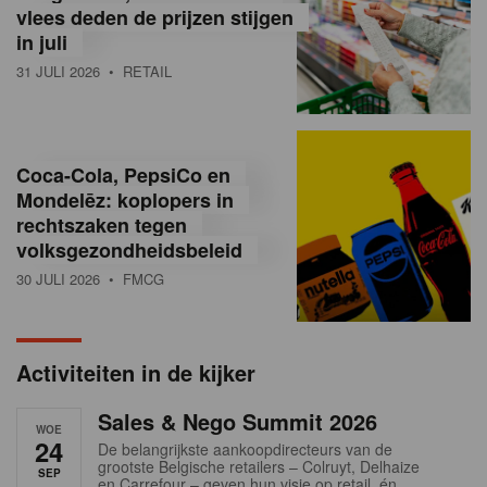
vlees deden de prijzen stijgen
i
in juli
ë
31 JULI 2026
• RETAIL
,
R
Coca-Cola, PepsiCo en
e
Mondelēz: koplopers in
t
rechtszaken tegen
volksgezondheidsbeleid
a
30 JULI 2026
• FMCG
i
l
Activiteiten in de kijker
n
Sales & Nego Summit 2026
e
WOE
24
De belangrijkste aankoopdirecteurs van de
w
grootste Belgische retailers – Colruyt, Delhaize
SEP
en Carrefour – geven hun visie op retail, én