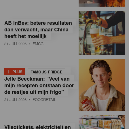
R
e
AB InBev: betere resultaten
t
dan verwacht, maar China
heeft het moeilijk
a
31 JULI 2026
• FMCG
i
l
+
i
PLUS
FAMOUS FRIDGE
Jelle Beeckman: “Veel van
n
mijn recepten ontstaan door
B
de restjes uit mijn frigo”
31 JULI 2026
• FOODRETAIL
e
l
g
Vliegtickets, elektriciteit en