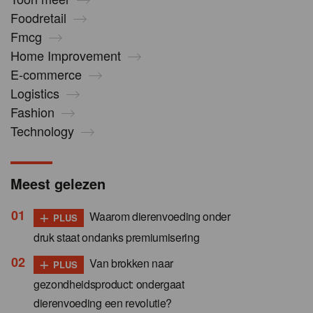
Foodretail
Fmcg
Home Improvement
E-commerce
Logistics
Fashion
Technology
Meest gelezen
+
Waarom dierenvoeding onder
PLUS
druk staat ondanks premiumisering
+
Van brokken naar
PLUS
gezondheidsproduct: ondergaat
dierenvoeding een revolutie?