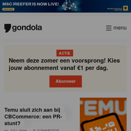
menu
ACTIE
Neem deze zomer een voorsprong! Kies
jouw abonnement vanaf €1 per dag.
Abonneer
G
Gondola
Gondola
academy
society
o
Temu sluit zich aan bij
n
CBCommerce: een PR-
stunt?
d
31 JULI 2026
• E-COMMERCE