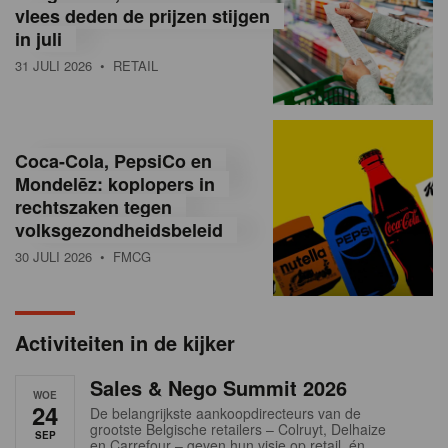
vlees deden de prijzen stijgen
i
in juli
ë
31 JULI 2026
• RETAIL
,
R
Coca-Cola, PepsiCo en
e
Mondelēz: koplopers in
t
rechtszaken tegen
volksgezondheidsbeleid
a
30 JULI 2026
• FMCG
i
l
Activiteiten in de kijker
n
Sales & Nego Summit 2026
e
WOE
24
De belangrijkste aankoopdirecteurs van de
w
grootste Belgische retailers – Colruyt, Delhaize
SEP
en Carrefour – geven hun visie op retail, én