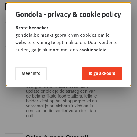
Gondola - privacy & cookie policy
Foodservice - Joint
Beste bezoeker
WOE
9
business planning
gondola.be maakt gebruik van cookies om je
website-ervaring te optimaliseren. Door verder te
SEP
Intro to Negotiation: Succes aan de
onderhandelingstafel is geen toeval!
surfen, ga je akkoord met ons
cookiebeleid
.
Into Retail - Sold out
DI
Meer info
Ik ga akkoord
15
Mis deze unieke kans niet om het
Belgische retaillandschap volledig te
SEP
doorgronden. In deze essentiële
update ontdek je de strategieën van
de belangrijkste foodretailers, krijg je
helder zicht op het shopperprofiel en
verzamel je onmisbare inzichten in
een sector die sneller verandert dan
ooit.