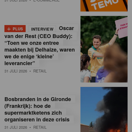
o
l
+
Oscar
a
PLUS
INTERVIEW
van der Rest (CEO Buddy):
M
“Toen we onze entree
maakten bij Delhaize, waren
a
we de enige ‘kleine’
g
leverancier”
31 JULI 2026
• RETAIL
a
z
i
Bosbranden in de Gironde
n
(Frankrijk): hoe de
supermarktketens zich
e
organiseren in deze crisis
,
31 JULI 2026
• RETAIL