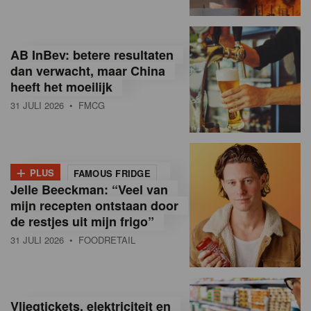
R
e
AB InBev: betere resultaten
t
dan verwacht, maar China
heeft het moeilijk
a
31 JULI 2026
• FMCG
i
l
+
i
PLUS
FAMOUS FRIDGE
Jelle Beeckman: “Veel van
n
mijn recepten ontstaan door
B
de restjes uit mijn frigo”
31 JULI 2026
• FOODRETAIL
e
l
g
Vliegtickets, elektriciteit en