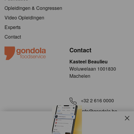
Opleidingen & Congressen
Video Opleidingen
Experts
Contact
Contact
Kasteel Beaulieu
​​​Woluwelaan 1001830
Machelen
+32 2 616 0000
info@gondola.be
Slui
Volg ons op