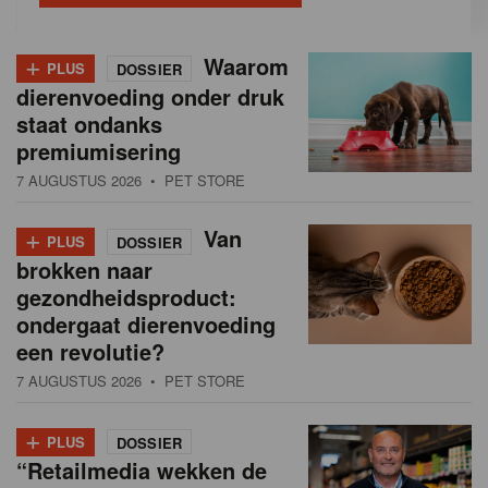
+
Waarom
PLUS
DOSSIER
dierenvoeding onder druk
staat ondanks
premiumisering
7 AUGUSTUS 2026
• PET STORE
+
Van
PLUS
DOSSIER
brokken naar
gezondheidsproduct:
ondergaat dierenvoeding
een revolutie?
7 AUGUSTUS 2026
• PET STORE
+
PLUS
DOSSIER
“Retailmedia wekken de