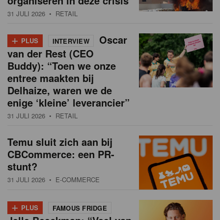
organiseren in deze crisis
31 JULI 2026
• RETAIL
+
Oscar
PLUS
INTERVIEW
van der Rest (CEO
Buddy): “Toen we onze
entree maakten bij
Delhaize, waren we de
enige ‘kleine’ leverancier”
31 JULI 2026
• RETAIL
Temu sluit zich aan bij
CBCommerce: een PR-
stunt?
31 JULI 2026
• E-COMMERCE
+
PLUS
FAMOUS FRIDGE