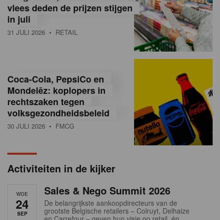
vlees deden de prijzen stijgen
i
in juli
ë
31 JULI 2026
• RETAIL
,
R
Coca-Cola, PepsiCo en
e
Mondelēz: koplopers in
t
rechtszaken tegen
volksgezondheidsbeleid
a
30 JULI 2026
• FMCG
i
l
Activiteiten in de kijker
n
Sales & Nego Summit 2026
e
WOE
24
De belangrijkste aankoopdirecteurs van de
w
grootste Belgische retailers – Colruyt, Delhaize
SEP
en Carrefour – geven hun visie op retail, én