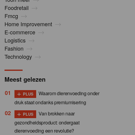
Foodretail
Fmcg
Home Improvement
E-commerce
Logistics
Fashion
Technology
Meest gelezen
+
Waarom dierenvoeding onder
PLUS
druk staat ondanks premiumisering
+
Van brokken naar
PLUS
gezondheidsproduct: ondergaat
dierenvoeding een revolutie?