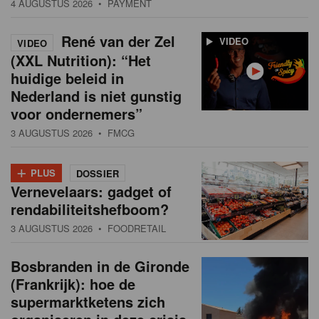
4 AUGUSTUS 2026
• PAYMENT
René van der Zel
VIDEO
VIDEO
(XXL Nutrition): “Het
huidige beleid in
Nederland is niet gunstig
voor ondernemers”
3 AUGUSTUS 2026
• FMCG
+
PLUS
DOSSIER
Vernevelaars: gadget of
rendabiliteitshefboom?
3 AUGUSTUS 2026
• FOODRETAIL
Bosbranden in de Gironde
(Frankrijk): hoe de
supermarktketens zich