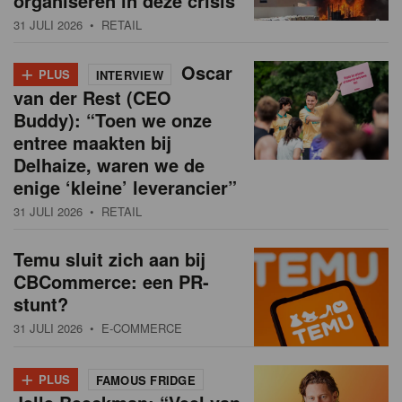
organiseren in deze crisis
31 JULI 2026
• RETAIL
+
Oscar
PLUS
INTERVIEW
van der Rest (CEO
Buddy): “Toen we onze
entree maakten bij
Delhaize, waren we de
enige ‘kleine’ leverancier”
31 JULI 2026
• RETAIL
Temu sluit zich aan bij
CBCommerce: een PR-
stunt?
31 JULI 2026
• E-COMMERCE
+
PLUS
FAMOUS FRIDGE