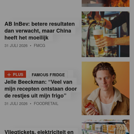
R
e
AB InBev: betere resultaten
t
dan verwacht, maar China
heeft het moeilijk
a
31 JULI 2026
• FMCG
i
l
+
i
PLUS
FAMOUS FRIDGE
Jelle Beeckman: “Veel van
n
mijn recepten ontstaan door
B
de restjes uit mijn frigo”
31 JULI 2026
• FOODRETAIL
e
l
g
Vliegtickets, elektriciteit en