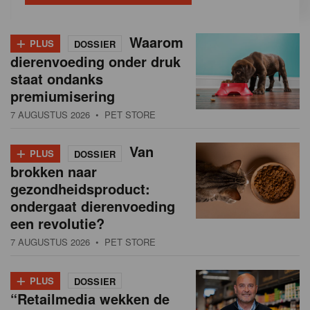
+
Waarom
PLUS
DOSSIER
dierenvoeding onder druk
staat ondanks
premiumisering
7 AUGUSTUS 2026
• PET STORE
+
Van
PLUS
DOSSIER
brokken naar
gezondheidsproduct:
ondergaat dierenvoeding
een revolutie?
7 AUGUSTUS 2026
• PET STORE
+
PLUS
DOSSIER
“Retailmedia wekken de