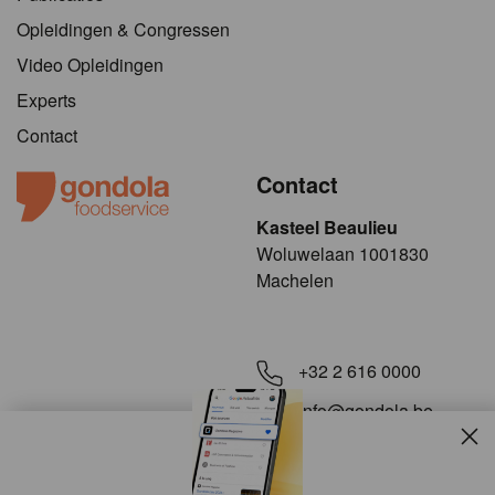
Opleidingen & Congressen
Video Opleidingen
Experts
Contact
Contact
Kasteel Beaulieu
​​​Woluwelaan 1001830
Machelen
+32 2 616 0000
info@gondola.be
Slui
Volg ons op