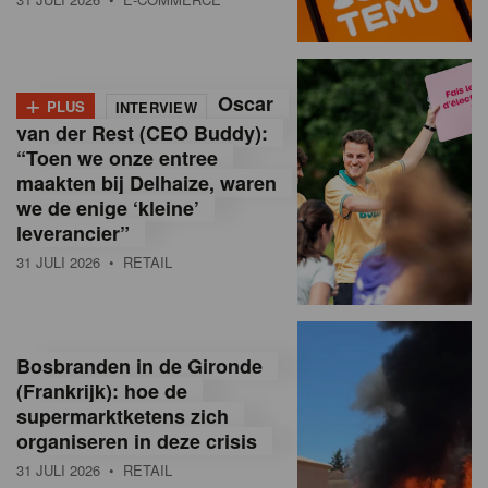
o
l
+
Oscar
a
PLUS
INTERVIEW
van der Rest (CEO Buddy):
M
“Toen we onze entree
maakten bij Delhaize, waren
a
we de enige ‘kleine’
g
leverancier”
31 JULI 2026
• RETAIL
a
z
i
Bosbranden in de Gironde
n
(Frankrijk): hoe de
supermarktketens zich
e
organiseren in deze crisis
,
31 JULI 2026
• RETAIL