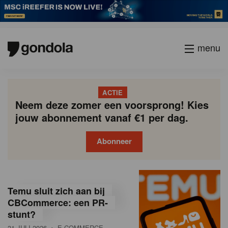
menu
ACTIE
Neem deze zomer een voorsprong! Kies
jouw abonnement vanaf €1 per dag.
Abonneer
G
Gondola
Gondola
academy
society
o
Temu sluit zich aan bij
n
CBCommerce: een PR-
stunt?
d
31 JULI 2026
• E-COMMERCE