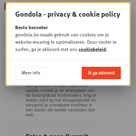
Gondola - privacy & cookie policy
Foodservice - Joint
Beste bezoeker
WOE
9
business planning
gondola.be maakt gebruik van cookies om je
website-ervaring te optimaliseren. Door verder te
SEP
Intro to Negotiation: Succes aan de
onderhandelingstafel is geen toeval!
surfen, ga je akkoord met ons
cookiebeleid
.
Into Retail - Sold out
DI
Meer info
Ik ga akkoord
15
Mis deze unieke kans niet om het
Belgische retaillandschap volledig te
SEP
doorgronden. In deze essentiële
update ontdek je de strategieën van
de belangrijkste foodretailers, krijg je
helder zicht op het shopperprofiel en
verzamel je onmisbare inzichten in
een sector die sneller verandert dan
ooit.