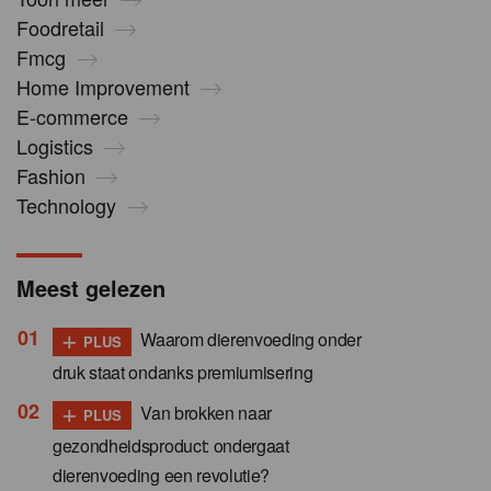
Foodretail
Fmcg
Home Improvement
E-commerce
Logistics
Fashion
Technology
Meest gelezen
+
Waarom dierenvoeding onder
PLUS
druk staat ondanks premiumisering
+
Van brokken naar
PLUS
gezondheidsproduct: ondergaat
dierenvoeding een revolutie?