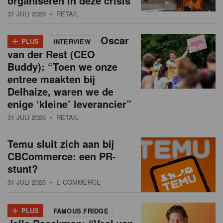
organiseren in deze crisis
31 JULI 2026
• RETAIL
+
Oscar
PLUS
INTERVIEW
van der Rest (CEO
Buddy): “Toen we onze
entree maakten bij
Delhaize, waren we de
enige ‘kleine’ leverancier”
31 JULI 2026
• RETAIL
Temu sluit zich aan bij
CBCommerce: een PR-
stunt?
31 JULI 2026
• E-COMMERCE
+
PLUS
FAMOUS FRIDGE