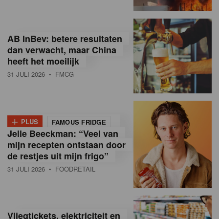
R
e
AB InBev: betere resultaten
t
dan verwacht, maar China
heeft het moeilijk
a
31 JULI 2026
• FMCG
i
l
+
i
PLUS
FAMOUS FRIDGE
Jelle Beeckman: “Veel van
n
mijn recepten ontstaan door
B
de restjes uit mijn frigo”
31 JULI 2026
• FOODRETAIL
e
l
g
Vliegtickets, elektriciteit en