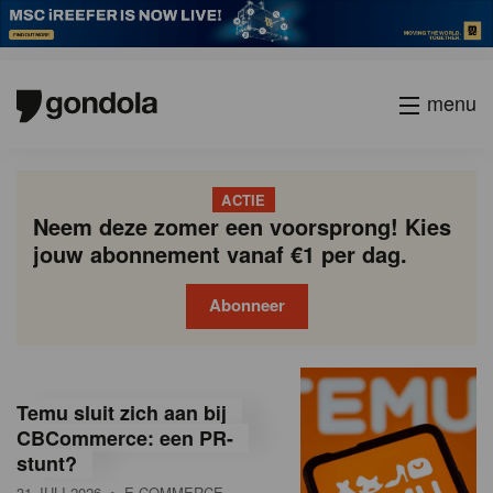
menu
ACTIE
Neem deze zomer een voorsprong! Kies
jouw abonnement vanaf €1 per dag.
Abonneer
G
Gondola
Gondola
academy
society
o
Temu sluit zich aan bij
n
CBCommerce: een PR-
stunt?
d
31 JULI 2026
• E-COMMERCE