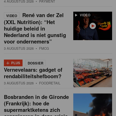
4 AUGUSTUS 2026
• PAYMENT
René van der Zel
VIDEO
VIDEO
(XXL Nutrition): “Het
huidige beleid in
Nederland is niet gunstig
voor ondernemers”
3 AUGUSTUS 2026
• FMCG
+
PLUS
DOSSIER
Vernevelaars: gadget of
rendabiliteitshefboom?
3 AUGUSTUS 2026
• FOODRETAIL
Bosbranden in de Gironde
(Frankrijk): hoe de
supermarktketens zich