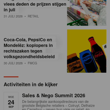
vlees deden de prijzen stijgen
i
in juli
ë
31 JULI 2026
• RETAIL
,
R
Coca-Cola, PepsiCo en
e
Mondelēz: koplopers in
t
rechtszaken tegen
volksgezondheidsbeleid
a
30 JULI 2026
• FMCG
i
l
Activiteiten in de kijker
n
Sales & Nego Summit 2026
e
WOE
24
De belangrijkste aankoopdirecteurs van de
w
grootste Belgische retailers – Colruyt, Delhaize
SEP
en Carrefour – geven hun visie op retail, én