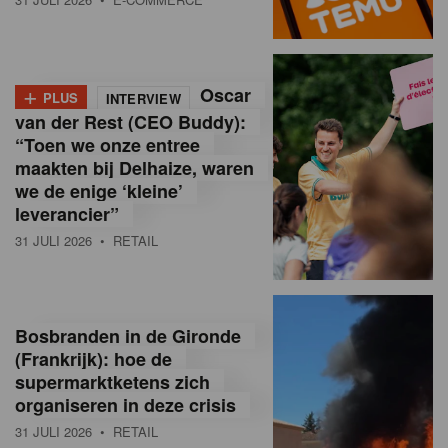
o
l
+
Oscar
a
PLUS
INTERVIEW
van der Rest (CEO Buddy):
M
“Toen we onze entree
maakten bij Delhaize, waren
a
we de enige ‘kleine’
g
leverancier”
31 JULI 2026
• RETAIL
a
z
i
Bosbranden in de Gironde
n
(Frankrijk): hoe de
supermarktketens zich
e
organiseren in deze crisis
,
31 JULI 2026
• RETAIL