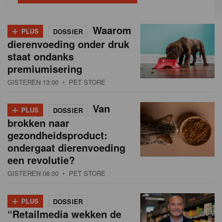
+
Waarom
PLUS
DOSSIER
dierenvoeding onder druk
staat ondanks
premiumisering
GISTEREN 13:00
• PET STORE
+
Van
PLUS
DOSSIER
brokken naar
gezondheidsproduct:
ondergaat dierenvoeding
een revolutie?
GISTEREN 08:30
• PET STORE
+
PLUS
DOSSIER
“Retailmedia wekken de