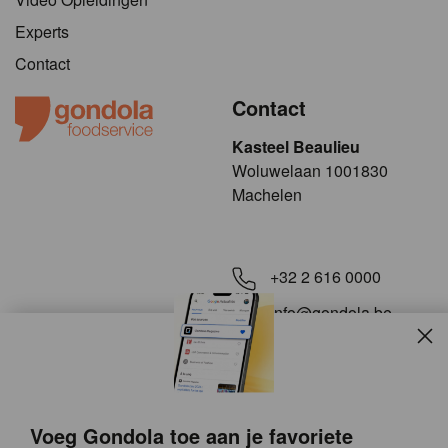
Experts
Contact
Contact
Kasteel Beaulieu
​​​Woluwelaan 1001830
Machelen
+32 2 616 0000
info@gondola.be
Slui
Volg ons op
Voeg Gondola toe aan je favoriete