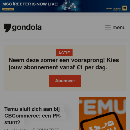
menu
ACTIE
Neem deze zomer een voorsprong! Kies
jouw abonnement vanaf €1 per dag.
Abonneer
G
Gondola
Gondola
academy
society
o
Temu sluit zich aan bij
n
CBCommerce: een PR-
stunt?
d
31 JULI 2026
• E-COMMERCE