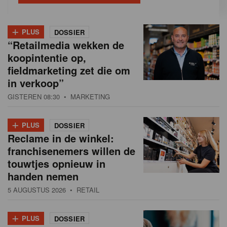
+
PLUS
DOSSIER
“Retailmedia wekken de
koopintentie op,
fieldmarketing zet die om
in verkoop”
GISTEREN 08:30
• MARKETING
+
PLUS
DOSSIER
Reclame in de winkel:
franchisenemers willen de
touwtjes opnieuw in
handen nemen
5 AUGUSTUS 2026
• RETAIL
+
PLUS
DOSSIER