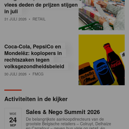
vlees deden de prijzen stijgen
i
in juli
ë
31 JULI 2026
• RETAIL
,
R
Coca-Cola, PepsiCo en
e
Mondelēz: koplopers in
t
rechtszaken tegen
volksgezondheidsbeleid
a
30 JULI 2026
• FMCG
i
l
Activiteiten in de kijker
n
Sales & Nego Summit 2026
e
WOE
24
De belangrijkste aankoopdirecteurs van de
w
grootste Belgische retailers – Colruyt, Delhaize
SEP
en Carrefour – geven hun visie op retail, én