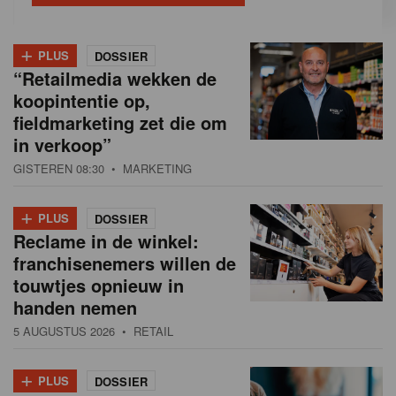
+
PLUS
DOSSIER
“Retailmedia wekken de
koopintentie op,
fieldmarketing zet die om
in verkoop”
GISTEREN 08:30
• MARKETING
+
PLUS
DOSSIER
Reclame in de winkel:
franchisenemers willen de
touwtjes opnieuw in
handen nemen
5 AUGUSTUS 2026
• RETAIL
+
PLUS
DOSSIER