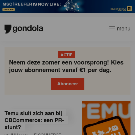
menu
ACTIE
Neem deze zomer een voorsprong! Kies
jouw abonnement vanaf €1 per dag.
Abonneer
G
Gondola
Gondola
academy
society
o
Temu sluit zich aan bij
n
CBCommerce: een PR-
stunt?
d
31 JULI 2026
• E-COMMERCE