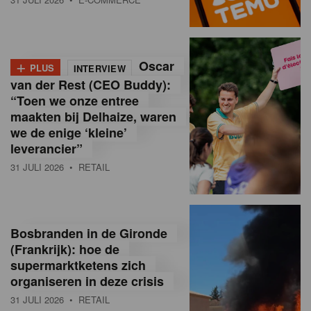
o
l
+
Oscar
a
PLUS
INTERVIEW
van der Rest (CEO Buddy):
M
“Toen we onze entree
maakten bij Delhaize, waren
a
we de enige ‘kleine’
g
leverancier”
31 JULI 2026
• RETAIL
a
z
i
Bosbranden in de Gironde
n
(Frankrijk): hoe de
supermarktketens zich
e
organiseren in deze crisis
,
31 JULI 2026
• RETAIL