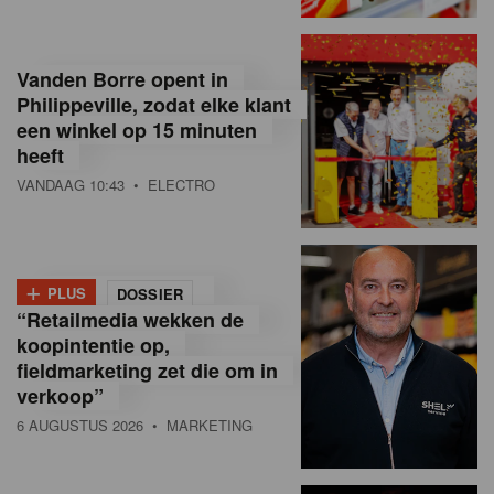
o
l
Vanden Borre opent in
Philippeville, zodat elke klant
a
een winkel op 15 minuten
M
heeft
VANDAAG 10:43
• ELECTRO
a
g
a
+
PLUS
DOSSIER
z
“Retailmedia wekken de
koopintentie op,
i
fieldmarketing zet die om in
n
verkoop”
6 AUGUSTUS 2026
• MARKETING
e
,