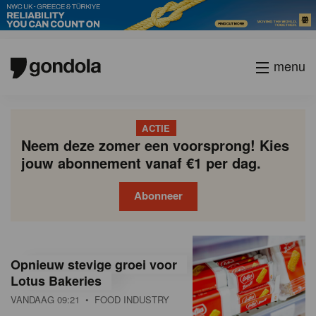
menu
ACTIE
Neem deze zomer een voorsprong! Kies
jouw abonnement vanaf €1 per dag.
Abonneer
G
Gondola
Gondola
academy
society
o
Opnieuw stevige groei voor
n
Lotus Bakeries
VANDAAG 09:21
• FOOD INDUSTRY
d