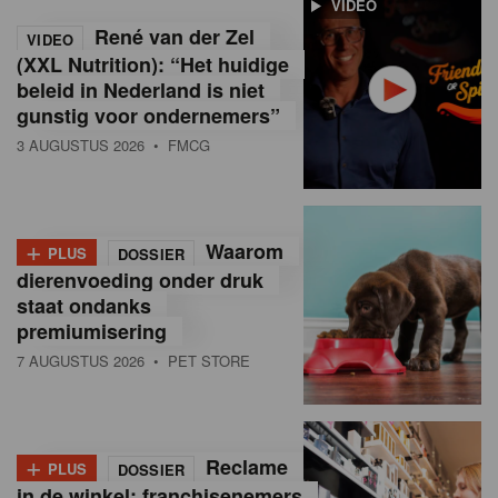
VIDEO
R
René van der Zel
VIDEO
e
(XXL Nutrition): “Het huidige
beleid in Nederland is niet
t
gunstig voor ondernemers”
a
3 AUGUSTUS 2026
• FMCG
i
l
+
Waarom
PLUS
DOSSIER
i
dierenvoeding onder druk
staat ondanks
n
premiumisering
B
7 AUGUSTUS 2026
• PET STORE
e
l
+
Reclame
PLUS
DOSSIER
g
in de winkel: franchisenemers