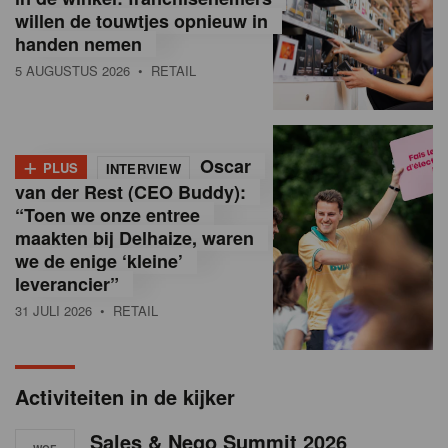
i
willen de touwtjes opnieuw in
handen nemen
ë
5 AUGUSTUS 2026
• RETAIL
,
R
+
e
Oscar
PLUS
INTERVIEW
van der Rest (CEO Buddy):
t
“Toen we onze entree
maakten bij Delhaize, waren
a
we de enige ‘kleine’
i
leverancier”
l
31 JULI 2026
• RETAIL
n
e
Activiteiten in de kijker
w
Sales & Nego Summit 2026