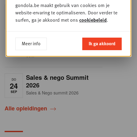
gondola.be maakt gebruik van cookies om je
Into Retail - Sold out
DI
website-ervaring te optimaliseren. Door verder te
15
Mis deze unieke kans niet om het
surfen, ga je akkoord met ons
cookiebeleid
.
Belgische retaillandschap volledig te
SEP
doorgronden. In deze essentiële
update ontdek je de strategieën van
de belangrijkste foodretailers, krijg je
helder zicht op het shopperprofiel en
Meer info
Ik ga akkoord
verzamel je onmisbare inzichten in
een sector die sneller verandert dan
ooit.
Sales & nego Summit
DO
24
2026
SEP
Sales & Nego summit 2026
Alle opleidingen