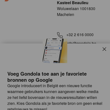
Kasteel Beaulieu
​​​Woluwelaan 1001830
Machelen
+32 2 616 0000
info@gondola.be
Slui
Volg ons op
Voeg Gondola toe aan je favoriete
bronnen op Google
Google introduceert in België een nieuwe functie
waarmee gebruikers kunnen aangeven welke media
ze het liefst bovenaan in de nieuwsresultaten willen
Site
© GONDOLA GROUP
zien. Kies Gondola als je favoriete bron om geen enkel
by
FAQ
retailnieuws te missen!