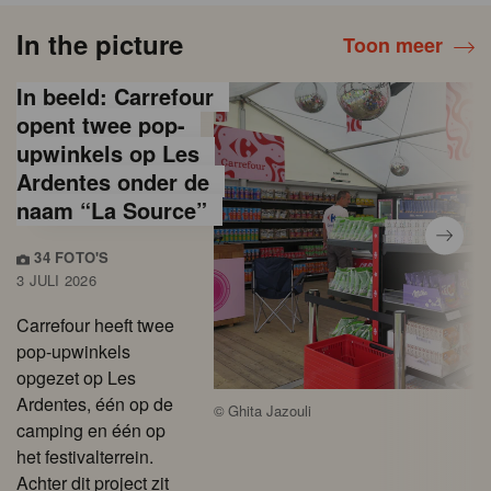
In the picture
Toon meer
In beeld: Carrefour
opent twee pop-
upwinkels op Les
Ardentes onder de
naam “La Source”
34 FOTO'S
3 JULI 2026
Carrefour heeft twee
pop-upwinkels
opgezet op Les
Ardentes, één op de
©
Ghita Jazouli
camping en één op
het festivalterrein.
Achter dit project zit