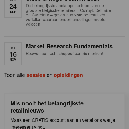
WOE
s
24
De belangrijkste aankoopdirecteurs van de
grootste Belgische retailers – Colruyt, Delhaize
SEP
en Carrefour – geven hun visie op retail, én
vertellen waaraan onderhandelingen moeten
voldoen.
Market Research Fundamentals
MA
16
Bouwen aan écht shopper-centric merken!
NOV
Toon alle
en
sessies
opleidingen
Mis nooit het belangrijkste
retailnieuws
Maak een GRATIS account aan en vertel ons wat je
interessant vindt.