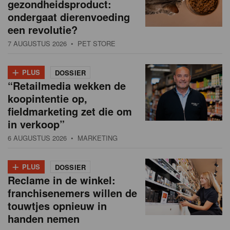
gezondheidsproduct:
ondergaat dierenvoeding
een revolutie?
7 AUGUSTUS 2026
• PET STORE
+
PLUS
DOSSIER
“Retailmedia wekken de
koopintentie op,
fieldmarketing zet die om
in verkoop”
6 AUGUSTUS 2026
• MARKETING
+
PLUS
DOSSIER
Reclame in de winkel:
franchisenemers willen de
touwtjes opnieuw in
handen nemen