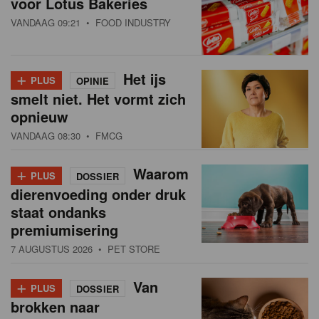
voor Lotus Bakeries
VANDAAG 09:21
• FOOD INDUSTRY
+
Het ijs
PLUS
OPINIE
smelt niet. Het vormt zich
opnieuw
VANDAAG 08:30
• FMCG
+
Waarom
PLUS
DOSSIER
dierenvoeding onder druk
staat ondanks
premiumisering
7 AUGUSTUS 2026
• PET STORE
+
Van
PLUS
DOSSIER
brokken naar