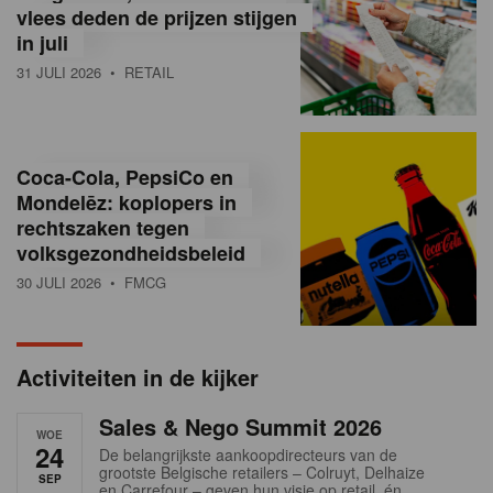
vlees deden de prijzen stijgen
i
in juli
ë
31 JULI 2026
• RETAIL
,
R
Coca-Cola, PepsiCo en
e
Mondelēz: koplopers in
t
rechtszaken tegen
volksgezondheidsbeleid
a
30 JULI 2026
• FMCG
i
l
Activiteiten in de kijker
n
Sales & Nego Summit 2026
e
WOE
24
De belangrijkste aankoopdirecteurs van de
w
grootste Belgische retailers – Colruyt, Delhaize
SEP
en Carrefour – geven hun visie op retail, én