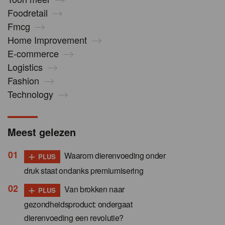
Foodretail
Fmcg
Home Improvement
E-commerce
Logistics
Fashion
Technology
Meest gelezen
+
Waarom dierenvoeding onder
PLUS
druk staat ondanks premiumisering
+
Van brokken naar
PLUS
gezondheidsproduct: ondergaat
dierenvoeding een revolutie?