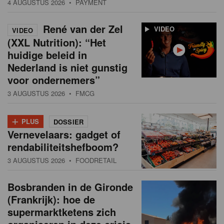
4 AUGUSTUS 2026
• PAYMENT
René van der Zel
VIDEO
VIDEO
(XXL Nutrition): “Het
huidige beleid in
Nederland is niet gunstig
voor ondernemers”
3 AUGUSTUS 2026
• FMCG
+
PLUS
DOSSIER
Vernevelaars: gadget of
rendabiliteitshefboom?
3 AUGUSTUS 2026
• FOODRETAIL
Bosbranden in de Gironde
(Frankrijk): hoe de
supermarktketens zich