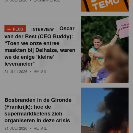
o
l
+
Oscar
a
PLUS
INTERVIEW
van der Rest (CEO Buddy):
M
“Toen we onze entree
maakten bij Delhaize, waren
a
we de enige ‘kleine’
g
leverancier”
31 JULI 2026
• RETAIL
a
z
i
Bosbranden in de Gironde
n
(Frankrijk): hoe de
supermarktketens zich
e
organiseren in deze crisis
,
31 JULI 2026
• RETAIL