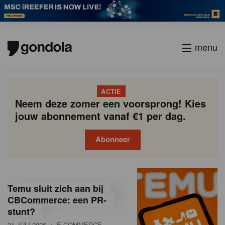
menu
ACTIE
Neem deze zomer een voorsprong! Kies
jouw abonnement vanaf €1 per dag.
Abonneer
G
Gondola
Gondola
academy
society
o
Temu sluit zich aan bij
n
CBCommerce: een PR-
stunt?
d
31 JULI 2026
• E-COMMERCE