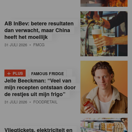
R
e
AB InBev: betere resultaten
t
dan verwacht, maar China
heeft het moeilijk
a
31 JULI 2026
• FMCG
i
l
+
i
PLUS
FAMOUS FRIDGE
Jelle Beeckman: “Veel van
n
mijn recepten ontstaan door
B
de restjes uit mijn frigo”
31 JULI 2026
• FOODRETAIL
e
l
g
Vliegtickets, elektriciteit en