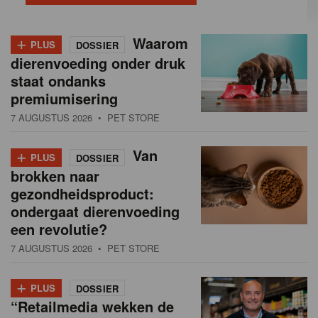
+
Waarom
PLUS
DOSSIER
dierenvoeding onder druk
staat ondanks
premiumisering
7 AUGUSTUS 2026
• PET STORE
+
Van
PLUS
DOSSIER
brokken naar
gezondheidsproduct:
ondergaat dierenvoeding
een revolutie?
7 AUGUSTUS 2026
• PET STORE
+
PLUS
DOSSIER
“Retailmedia wekken de