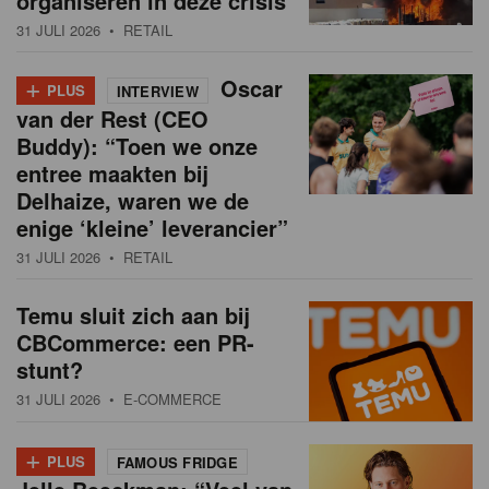
organiseren in deze crisis
31 JULI 2026
• RETAIL
+
Oscar
PLUS
INTERVIEW
van der Rest (CEO
Buddy): “Toen we onze
entree maakten bij
Delhaize, waren we de
enige ‘kleine’ leverancier”
31 JULI 2026
• RETAIL
Temu sluit zich aan bij
CBCommerce: een PR-
stunt?
31 JULI 2026
• E-COMMERCE
+
PLUS
FAMOUS FRIDGE