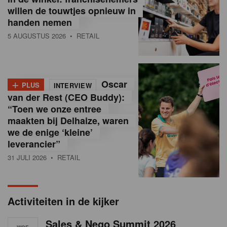
i
willen de touwtjes opnieuw in
handen nemen
ë
5 AUGUSTUS 2026
• RETAIL
,
R
+
e
Oscar
PLUS
INTERVIEW
van der Rest (CEO Buddy):
t
“Toen we onze entree
maakten bij Delhaize, waren
a
we de enige ‘kleine’
i
leverancier”
l
31 JULI 2026
• RETAIL
n
e
Activiteiten in de kijker
w
Sales & Nego Summit 2026