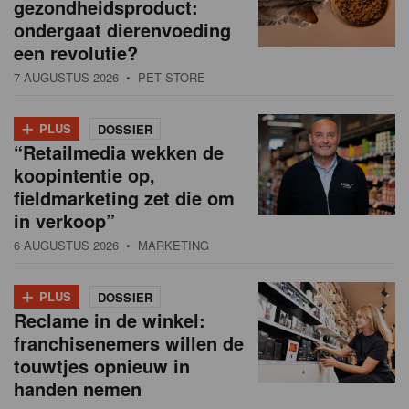
gezondheidsproduct:
ondergaat dierenvoeding
een revolutie?
7 AUGUSTUS 2026
• PET STORE
+
PLUS
DOSSIER
“Retailmedia wekken de
koopintentie op,
fieldmarketing zet die om
in verkoop”
6 AUGUSTUS 2026
• MARKETING
+
PLUS
DOSSIER
Reclame in de winkel:
franchisenemers willen de
touwtjes opnieuw in
handen nemen