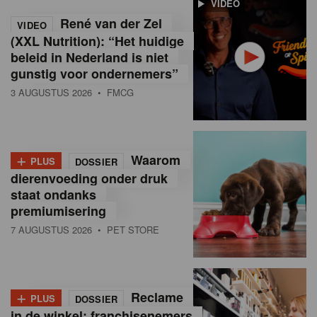
VIDEO
R
René van der Zel
VIDEO
e
(XXL Nutrition): “Het huidige
beleid in Nederland is niet
t
gunstig voor ondernemers”
a
3 AUGUSTUS 2026
• FMCG
i
l
+
Waarom
PLUS
DOSSIER
i
dierenvoeding onder druk
staat ondanks
n
premiumisering
B
7 AUGUSTUS 2026
• PET STORE
e
l
+
Reclame
PLUS
DOSSIER
g
in de winkel: franchisenemers