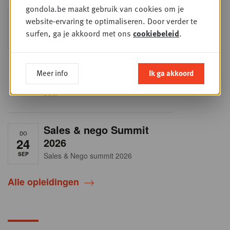
gondola.be maakt gebruik van cookies om je
Into Retail - Sold out
DI
website-ervaring te optimaliseren. Door verder te
15
Mis deze unieke kans niet om het
surfen, ga je akkoord met ons
cookiebeleid
.
Belgische retaillandschap volledig te
SEP
doorgronden. In deze essentiële
update ontdek je de strategieën van
de belangrijkste foodretailers, krijg je
helder zicht op het shopperprofiel en
Meer info
Ik ga akkoord
verzamel je onmisbare inzichten in
een sector die sneller verandert dan
ooit.
Sales & nego Summit
DO
24
2026
SEP
Sales & Nego summit 2026
Alle opleidingen