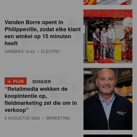
o
l
Vanden Borre opent in
Philippeville, zodat elke klant
a
een winkel op 15 minuten
M
heeft
VANDAAG 10:43
• ELECTRO
a
g
a
+
PLUS
DOSSIER
z
“Retailmedia wekken de
koopintentie op,
i
fieldmarketing zet die om in
n
verkoop”
6 AUGUSTUS 2026
• MARKETING
e
,