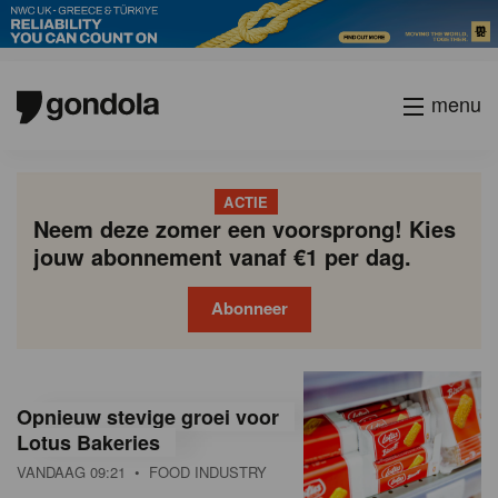
menu
ACTIE
Neem deze zomer een voorsprong! Kies
jouw abonnement vanaf €1 per dag.
Abonneer
G
Gondola
Gondola
academy
society
o
Opnieuw stevige groei voor
n
Lotus Bakeries
VANDAAG 09:21
• FOOD INDUSTRY
d