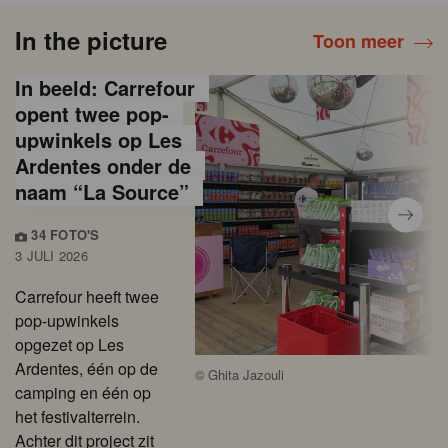
In the picture
Toon meer
In beeld: Carrefour
opent twee pop-
upwinkels op Les
Ardentes onder de
naam “La Source”
34 FOTO'S
3 JULI 2026
Carrefour heeft twee
pop-upwinkels
opgezet op Les
Ardentes, één op de
©
Ghita Jazouli
camping en één op
het festivalterrein.
Achter dit project zit