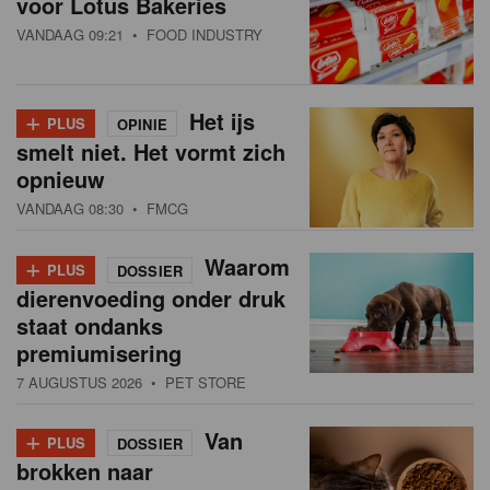
voor Lotus Bakeries
VANDAAG 09:21
• FOOD INDUSTRY
+
Het ijs
PLUS
OPINIE
smelt niet. Het vormt zich
opnieuw
VANDAAG 08:30
• FMCG
+
Waarom
PLUS
DOSSIER
dierenvoeding onder druk
staat ondanks
premiumisering
7 AUGUSTUS 2026
• PET STORE
+
Van
PLUS
DOSSIER
brokken naar