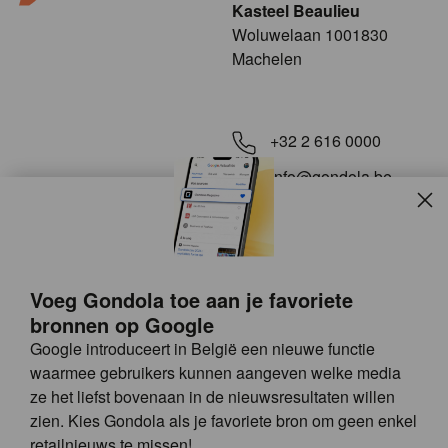
Kasteel Beaulieu
​​​Woluwelaan 1001830
Machelen
+32 2 616 0000
info@gondola.be
Slui
Volg ons op
Voeg Gondola toe aan je favoriete
bronnen op Google
Google introduceert in België een nieuwe functie
waarmee gebruikers kunnen aangeven welke media
ze het liefst bovenaan in de nieuwsresultaten willen
Site
© GONDOLA GROUP
zien. Kies Gondola als je favoriete bron om geen enkel
by
FAQ
retailnieuws te missen!