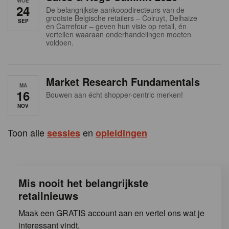
WOE
s
24
De belangrijkste aankoopdirecteurs van de
grootste Belgische retailers – Colruyt, Delhaize
SEP
en Carrefour – geven hun visie op retail, én
vertellen waaraan onderhandelingen moeten
voldoen.
Market Research Fundamentals
MA
16
Bouwen aan écht shopper-centric merken!
NOV
Toon alle
en
sessies
opleidingen
Mis nooit het belangrijkste
retailnieuws
Maak een GRATIS account aan en vertel ons wat je
interessant vindt.