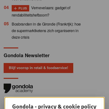
+
Vernevelaars: gadget of
PLUS
rendabiliteitshefboom?
Bosbranden in de Gironde (Frankrijk): hoe
de supermarktketens zich organiseren in
deze crisis
Gondola Newsletter
Blijf voorop in retail & foodservice!
Foodservice - Joint
Gondola - privacy & cookie policy
WOE
9
business planning