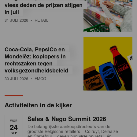
vlees deden de prijzen stijgen
i
in juli
ë
31 JULI 2026
• RETAIL
,
R
Coca-Cola, PepsiCo en
e
Mondelēz: koplopers in
t
rechtszaken tegen
volksgezondheidsbeleid
a
30 JULI 2026
• FMCG
i
l
Activiteiten in de kijker
n
Sales & Nego Summit 2026
e
WOE
24
De belangrijkste aankoopdirecteurs van de
w
grootste Belgische retailers – Colruyt, Delhaize
SEP
en Carrefour – geven hun visie op retail, én