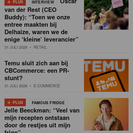
+
Oscar
PLUS
INTERVIEW
van der Rest (CEO
Buddy): “Toen we onze
entree maakten bij
Delhaize, waren we de
enige ‘kleine’ leverancier”
31 JULI 2026
• RETAIL
Temu sluit zich aan bij
CBCommerce: een PR-
stunt?
31 JULI 2026
• E-COMMERCE
+
PLUS
FAMOUS FRIDGE
Jelle Beeckman: “Veel van
mijn recepten ontstaan
door de restjes uit mijn
frigo”