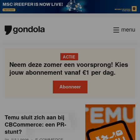
menu
ACTIE
Neem deze zomer een voorsprong! Kies
jouw abonnement vanaf €1 per dag.
Abonneer
G
Gondola
Gondola
academy
society
o
Temu sluit zich aan bij
n
CBCommerce: een PR-
stunt?
d
31 JULI 2026
• E-COMMERCE