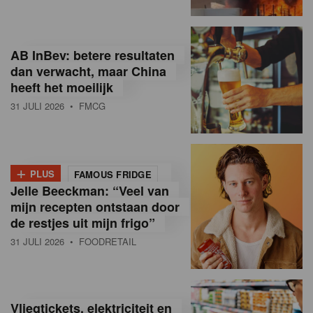
R
e
AB InBev: betere resultaten
t
dan verwacht, maar China
heeft het moeilijk
a
31 JULI 2026
• FMCG
i
l
+
i
PLUS
FAMOUS FRIDGE
Jelle Beeckman: “Veel van
n
mijn recepten ontstaan door
B
de restjes uit mijn frigo”
31 JULI 2026
• FOODRETAIL
e
l
g
Vliegtickets, elektriciteit en