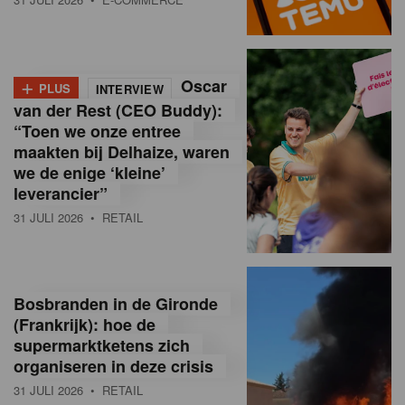
o
l
+
Oscar
a
PLUS
INTERVIEW
van der Rest (CEO Buddy):
M
“Toen we onze entree
maakten bij Delhaize, waren
a
we de enige ‘kleine’
g
leverancier”
31 JULI 2026
• RETAIL
a
z
i
Bosbranden in de Gironde
n
(Frankrijk): hoe de
supermarktketens zich
e
organiseren in deze crisis
,
31 JULI 2026
• RETAIL