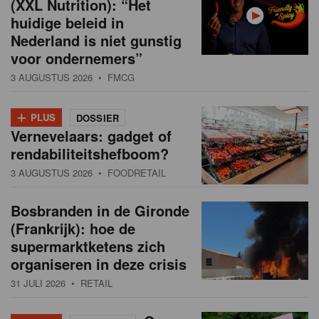
(XXL Nutrition): “Het
huidige beleid in
Nederland is niet gunstig
voor ondernemers”
3 AUGUSTUS 2026
• FMCG
+
PLUS
DOSSIER
Vernevelaars: gadget of
rendabiliteitshefboom?
3 AUGUSTUS 2026
• FOODRETAIL
Bosbranden in de Gironde
(Frankrijk): hoe de
supermarktketens zich
organiseren in deze crisis
31 JULI 2026
• RETAIL