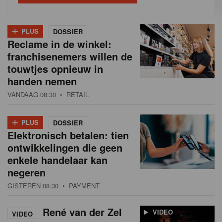
+
PLUS
DOSSIER
Reclame in de winkel:
franchisenemers willen de
touwtjes opnieuw in
handen nemen
VANDAAG 08:30
• RETAIL
+
PLUS
DOSSIER
Elektronisch betalen: tien
ontwikkelingen die geen
enkele handelaar kan
negeren
GISTEREN 08:30
• PAYMENT
René van der Zel
VIDEO
VIDEO