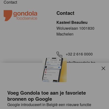
Contact
Contact
Kasteel Beaulieu
​​​Woluwelaan 1001830
Machelen
+32 2 616 0000
info@gondola.be
Slui
Volg ons op
Voeg Gondola toe aan je favoriete
bronnen op Google
Google introduceert in België een nieuwe functie