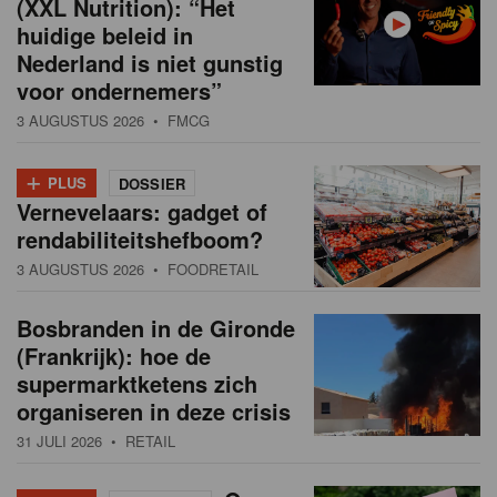
(XXL Nutrition): “Het
huidige beleid in
Nederland is niet gunstig
voor ondernemers”
3 AUGUSTUS 2026
• FMCG
+
PLUS
DOSSIER
Vernevelaars: gadget of
rendabiliteitshefboom?
3 AUGUSTUS 2026
• FOODRETAIL
Bosbranden in de Gironde
(Frankrijk): hoe de
supermarktketens zich
organiseren in deze crisis
31 JULI 2026
• RETAIL