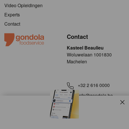
Video Opleidingen
Experts
Contact
Contact
Kasteel Beaulieu
​​​Woluwelaan 1001830
Machelen
+32 2 616 0000
info@gondola.be
Slui
Volg ons op