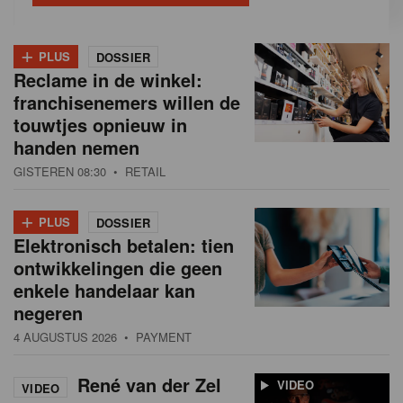
+
PLUS
DOSSIER
Reclame in de winkel:
franchisenemers willen de
touwtjes opnieuw in
handen nemen
GISTEREN 08:30
• RETAIL
+
PLUS
DOSSIER
Elektronisch betalen: tien
ontwikkelingen die geen
enkele handelaar kan
negeren
4 AUGUSTUS 2026
• PAYMENT
René van der Zel
VIDEO
VIDEO