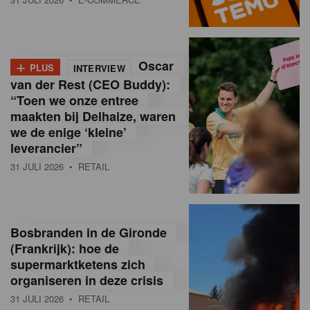
o
l
+
Oscar
a
PLUS
INTERVIEW
van der Rest (CEO Buddy):
M
“Toen we onze entree
maakten bij Delhaize, waren
a
we de enige ‘kleine’
g
leverancier”
31 JULI 2026
• RETAIL
a
z
i
Bosbranden in de Gironde
n
(Frankrijk): hoe de
supermarktketens zich
e
organiseren in deze crisis
,
31 JULI 2026
• RETAIL