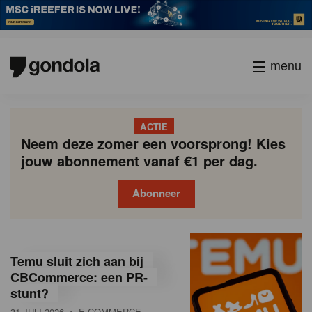
menu
ACTIE
Neem deze zomer een voorsprong! Kies
jouw abonnement vanaf €1 per dag.
Abonneer
G
Gondola
Gondola
academy
society
o
Temu sluit zich aan bij
n
CBCommerce: een PR-
stunt?
d
31 JULI 2026
• E-COMMERCE