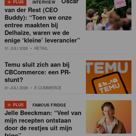
+
Oscar
PLUS
INTERVIEW
van der Rest (CEO
Buddy): “Toen we onze
entree maakten bij
Delhaize, waren we de
enige ‘kleine’ leverancier”
31 JULI 2026
• RETAIL
Temu sluit zich aan bij
CBCommerce: een PR-
stunt?
31 JULI 2026
• E-COMMERCE
+
PLUS
FAMOUS FRIDGE
Jelle Beeckman: “Veel van
mijn recepten ontstaan
door de restjes uit mijn
frigo”