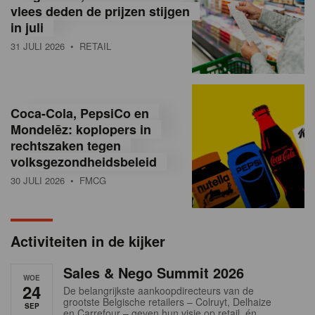
vlees deden de prijzen stijgen
i
in juli
ë
31 JULI 2026
• RETAIL
,
R
Coca-Cola, PepsiCo en
e
Mondelēz: koplopers in
t
rechtszaken tegen
volksgezondheidsbeleid
a
30 JULI 2026
• FMCG
i
l
Activiteiten in de kijker
n
Sales & Nego Summit 2026
e
WOE
24
De belangrijkste aankoopdirecteurs van de
w
grootste Belgische retailers – Colruyt, Delhaize
SEP
en Carrefour – geven hun visie op retail, én