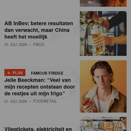
R
e
AB InBev: betere resultaten
t
dan verwacht, maar China
heeft het moeilijk
a
31 JULI 2026
• FMCG
i
l
+
i
PLUS
FAMOUS FRIDGE
Jelle Beeckman: “Veel van
n
mijn recepten ontstaan door
B
de restjes uit mijn frigo”
31 JULI 2026
• FOODRETAIL
e
l
g
Vliegtickets, elektriciteit en