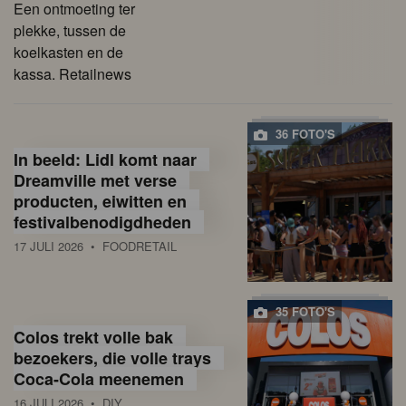
Een ontmoeting ter
plekke, tussen de
koelkasten en de
kassa. Retailnews
36 FOTO'S
In beeld: Lidl komt naar
Dreamville met verse
producten, eiwitten en
festivalbenodigdheden
17 JULI 2026
• FOODRETAIL
35 FOTO'S
Colos trekt volle bak
bezoekers, die volle trays
Coca-Cola meenemen
16 JULI 2026
• DIY