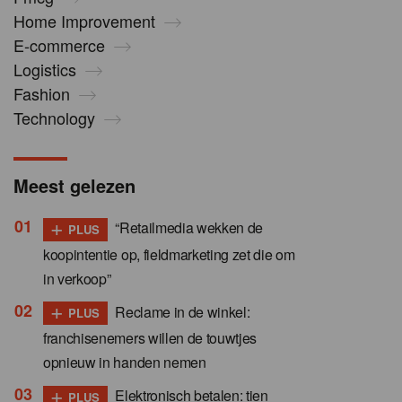
Home Improvement
E-commerce
Logistics
Fashion
Technology
Meest gelezen
+
“Retailmedia wekken de
PLUS
koopintentie op, fieldmarketing zet die om
in verkoop”
+
Reclame in de winkel:
PLUS
franchisenemers willen de touwtjes
opnieuw in handen nemen
+
Elektronisch betalen: tien
PLUS