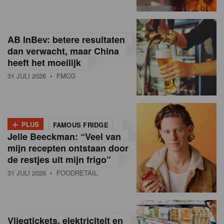
R
e
AB InBev: betere resultaten
t
dan verwacht, maar China
heeft het moeilijk
a
31 JULI 2026
• FMCG
i
l
+
i
PLUS
FAMOUS FRIDGE
Jelle Beeckman: “Veel van
n
mijn recepten ontstaan door
B
de restjes uit mijn frigo”
31 JULI 2026
• FOODRETAIL
e
l
g
Vliegtickets, elektriciteit en