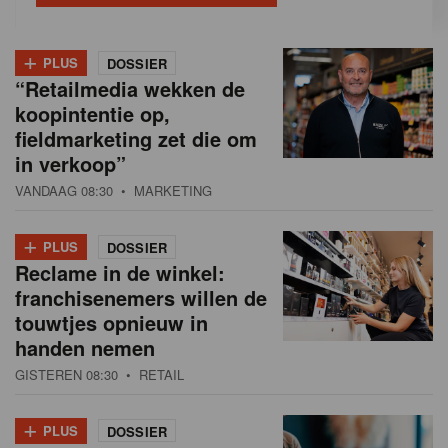
+
PLUS
DOSSIER
“Retailmedia wekken de
koopintentie op,
fieldmarketing zet die om
in verkoop”
VANDAAG 08:30
• MARKETING
+
PLUS
DOSSIER
Reclame in de winkel:
franchisenemers willen de
touwtjes opnieuw in
handen nemen
GISTEREN 08:30
• RETAIL
+
PLUS
DOSSIER