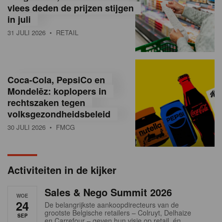
vlees deden de prijzen stijgen
i
in juli
ë
31 JULI 2026
• RETAIL
,
R
Coca-Cola, PepsiCo en
e
Mondelēz: koplopers in
t
rechtszaken tegen
volksgezondheidsbeleid
a
30 JULI 2026
• FMCG
i
l
Activiteiten in de kijker
n
Sales & Nego Summit 2026
e
WOE
24
De belangrijkste aankoopdirecteurs van de
w
grootste Belgische retailers – Colruyt, Delhaize
SEP
en Carrefour – geven hun visie op retail, én