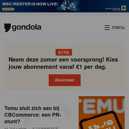
menu
ACTIE
Neem deze zomer een voorsprong! Kies
jouw abonnement vanaf €1 per dag.
Abonneer
G
Gondola
Gondola
academy
society
o
Temu sluit zich aan bij
n
CBCommerce: een PR-
stunt?
d
31 JULI 2026
• E-COMMERCE