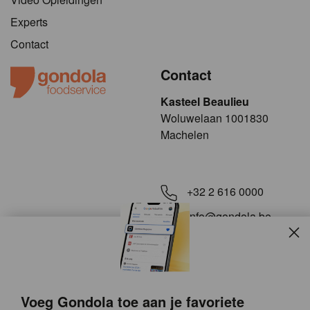
Experts
Contact
Contact
Kasteel Beaulieu
​​​Woluwelaan 1001830
Machelen
+32 2 616 0000
info@gondola.be
Slui
Volg ons op
Voeg Gondola toe aan je favoriete