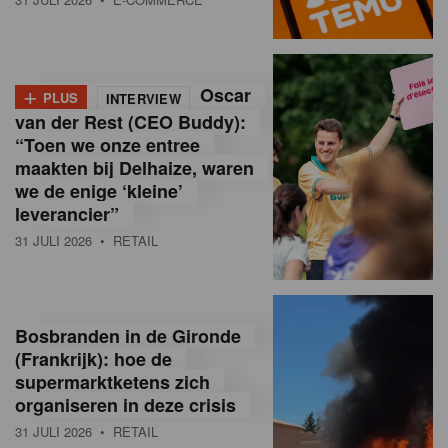
o
l
+
Oscar
a
PLUS
INTERVIEW
van der Rest (CEO Buddy):
M
“Toen we onze entree
maakten bij Delhaize, waren
a
we de enige ‘kleine’
g
leverancier”
31 JULI 2026
• RETAIL
a
z
i
Bosbranden in de Gironde
n
(Frankrijk): hoe de
supermarktketens zich
e
organiseren in deze crisis
,
31 JULI 2026
• RETAIL