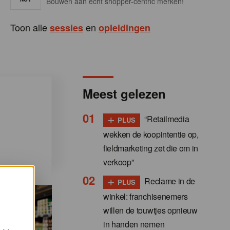
Bouwen aan écht shopper-centric merken!
Toon alle
en
sessies
opleidingen
Meest gelezen
+
“Retailmedia
PLUS
wekken de koopintentie op,
fieldmarketing zet die om in
verkoop”
+
Reclame in de
PLUS
winkel: franchisenemers
willen de touwtjes opnieuw
in handen nemen