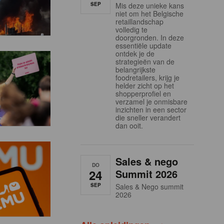
SEP
Mis deze unieke kans
niet om het Belgische
retaillandschap
volledig te
doorgronden. In deze
essentiële update
ontdek je de
strategieën van de
belangrijkste
foodretailers, krijg je
helder zicht op het
shopperprofiel en
verzamel je onmisbare
inzichten in een sector
die sneller verandert
dan ooit.
Sales & nego
DO
24
Summit 2026
SEP
Sales & Nego summit
2026