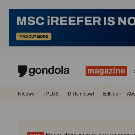
magazine
Nieuws
+PLUS
Dit is nieuw!
Edities
Ab