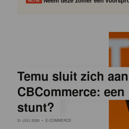
Neem deze zomer een voorspro
ACTIE
G
Gondola
Gondola
academy
society
o
n
d
Temu sluit zich aan
CBCommerce: een 
o
stunt?
l
31 JULI 2026
• E-COMMERCE