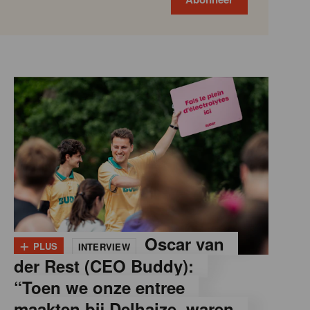
+
Oscar van
PLUS
INTERVIEW
der Rest (CEO Buddy):
“Toen we onze entree
maakten bij Delhaize, waren