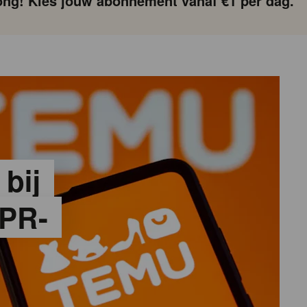
ng! Kies jouw abonnement vanaf €1 per dag.
 bij
PR-