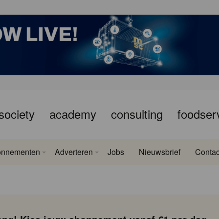
society
academy
consulting
foodser
onnementen
Adverteren
Jobs
Nieuwsbrief
Contac