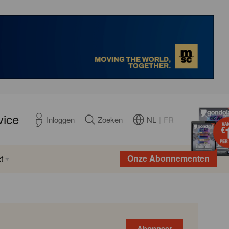
vice
NL
|
FR
Inloggen
Zoeken
Onze Abonnementen
t
Abonneer