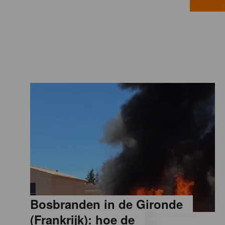
a
M
a
g
a
z
i
Bosbranden in de Gironde
n
(Frankrijk): hoe de