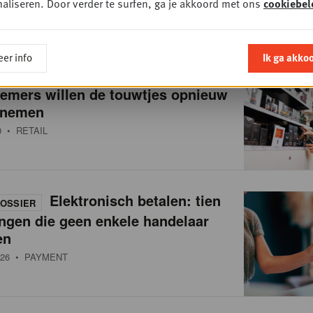
aliseren. Door verder te surfen, ga je akkoord met ons
cookiebel
• MARKETING
er info
Ik ga akko
Reclame in de winkel:
OSSIER
nemers willen de touwtjes opnieuw
 nemen
0
• RETAIL
Elektronisch betalen: tien
OSSIER
ngen die geen enkele handelaar
en
26
• PAYMENT