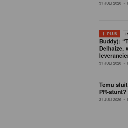
31 JULI 2026
• 
+
PLUS
I
Buddy): “T
Delhaize, 
leverancie
31 JULI 2026
• 
Temu slui
PR-stunt?
31 JULI 2026
• 