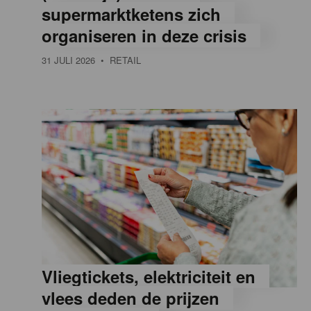
supermarktketens zich
e
organiseren in deze crisis
31 JULI 2026
• RETAIL
,
R
e
t
a
Vliegtickets, elektriciteit en
i
vlees deden de prijzen