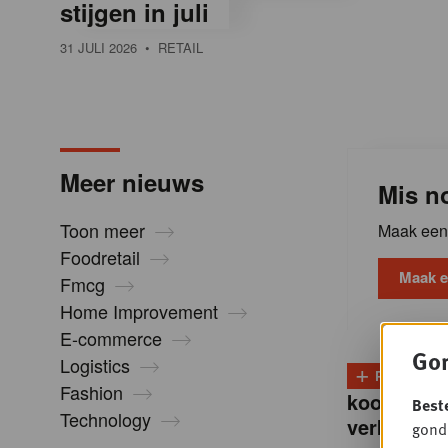
stijgen in juli
l
31 JULI 2026
• RETAIL
i
n
Meer nieuws
Mis no
B
Toon meer
Maak een 
Foodretail
e
Maak e
Fmcg
Home Improvement
l
E-commerce
Gon
Logistics
+
PLUS
D
g
Fashion
koopintent
Best
Technology
verkoop”
gondo