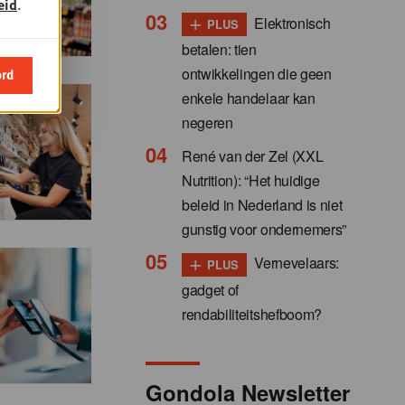
eid
.
+
Elektronisch
PLUS
betalen: tien
ontwikkelingen die geen
ord
enkele handelaar kan
negeren
René van der Zel (XXL
Nutrition): “Het huidige
beleid in Nederland is niet
gunstig voor ondernemers”
+
Vernevelaars:
PLUS
gadget of
rendabiliteitshefboom?
Gondola Newsletter