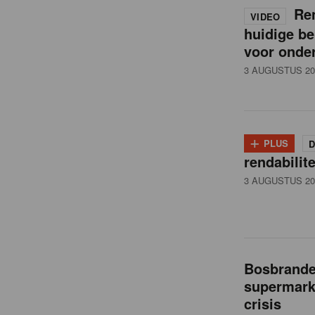
i
Ren
VIDEO
huidige be
l
voor onde
3 AUGUSTUS 20
n
e
+
PLUS
D
rendabilit
w
3 AUGUSTUS 20
s
Bosbranden
supermarkt
crisis