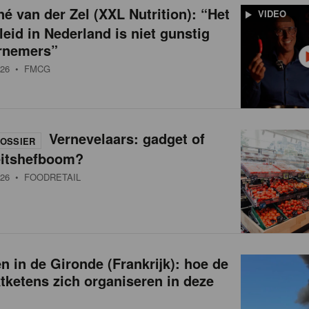
é van der Zel (XXL Nutrition): “Het
VIDEO
leid in Nederland is niet gunstig
rnemers”
26
• FMCG
Vernevelaars: gadget of
OSSIER
eitshefboom?
26
• FOODRETAIL
 in de Gironde (Frankrijk): hoe de
ketens zich organiseren in deze