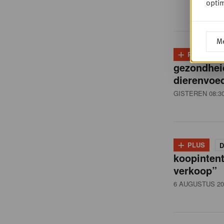
i
optim
ë
Me
+
PLUS
D
,
gezondhei
dierenvoed
R
GISTEREN 08:3
e
+
PLUS
D
t
koopintent
verkoop”
6 AUGUSTUS 20
a