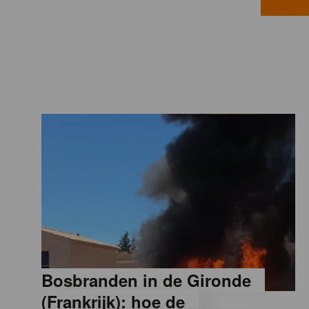
a
M
a
g
a
z
i
Bosbranden in de Gironde
n
(Frankrijk): hoe de