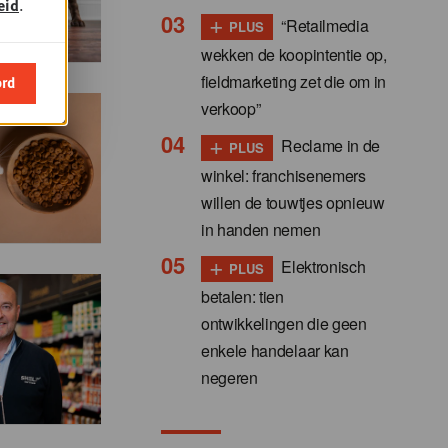
eid
.
+
“Retailmedia
PLUS
wekken de koopintentie op,
fieldmarketing zet die om in
ord
verkoop”
+
Reclame in de
PLUS
winkel: franchisenemers
willen de touwtjes opnieuw
in handen nemen
+
Elektronisch
PLUS
betalen: tien
ontwikkelingen die geen
enkele handelaar kan
negeren