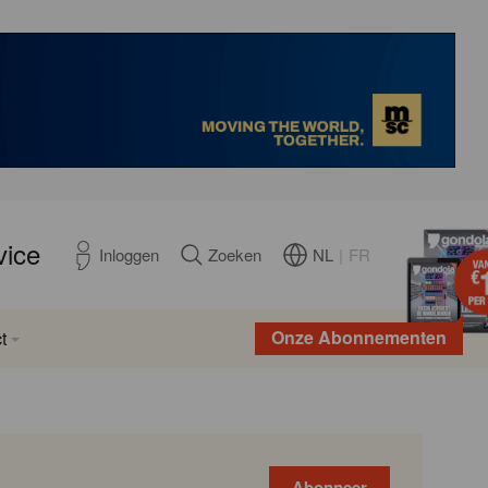
vice
NL
|
FR
Inloggen
Zoeken
Onze Abonnementen
t
Abonneer