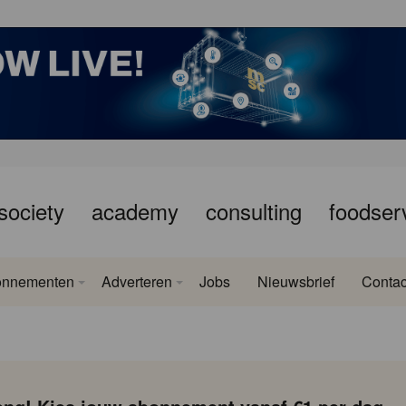
society
academy
consulting
foodser
onnementen
Adverteren
Jobs
Nieuwsbrief
Contac