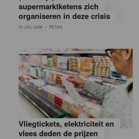
supermarktketens zich
e
organiseren in deze crisis
31 JULI 2026
• RETAIL
,
R
e
t
a
Vliegtickets, elektriciteit en
i
vlees deden de prijzen