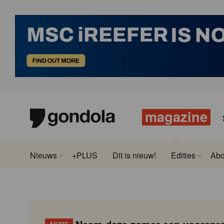
magazine
Nieuws
+PLUS
Dit is nieuw!
Edities
Ab