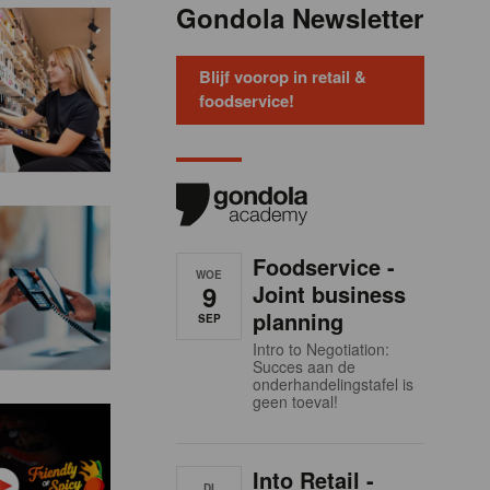
Gondola Newsletter
Blijf voorop in retail &
foodservice!
Foodservice -
WOE
9
Joint business
planning
SEP
Intro to Negotiation:
Succes aan de
onderhandelingstafel is
geen toeval!
Into Retail -
DI