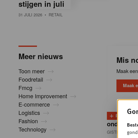
stijgen in juli
l
31 JULI 2026
• RETAIL
i
n
Meer nieuws
Mis no
B
Toon meer
Maak een 
Foodretail
e
Maak e
Fmcg
Home Improvement
l
E-commerce
Gon
Logistics
+
PLUS
D
g
Fashion
onder dru
Best
Technology
gondo
GISTEREN 13:0