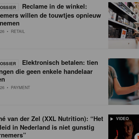
Reclame in de winkel:
OSSIER
nemers willen de touwtjes opnieuw
 nemen
26
• RETAIL
Elektronisch betalen: tien
OSSIER
ngen die geen enkele handelaar
en
26
• PAYMENT
é van der Zel (XXL Nutrition): “Het
VIDEO
leid in Nederland is niet gunstig
rnemers”