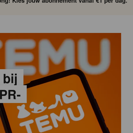
ng! Kies jouw abonnement vanaf €1 per dag.
 bij
PR-