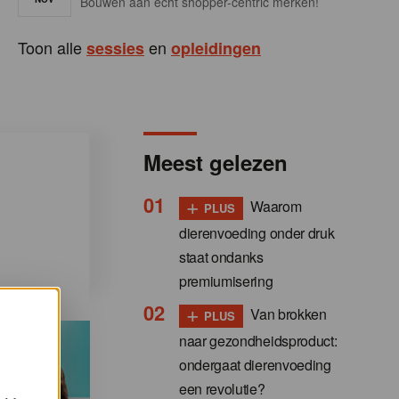
Bouwen aan écht shopper-centric merken!
Toon alle
en
sessies
opleidingen
Meest gelezen
+
Waarom
PLUS
dierenvoeding onder druk
staat ondanks
premiumisering
+
Van brokken
PLUS
naar gezondheidsproduct:
ondergaat dierenvoeding
een revolutie?