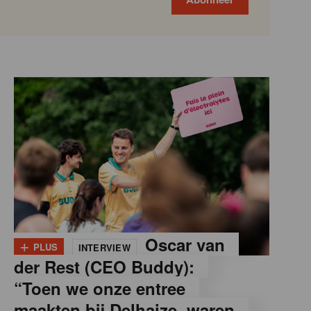
+
Oscar van
PLUS
INTERVIEW
der Rest (CEO Buddy):
“Toen we onze entree
maakten bij Delhaize, waren