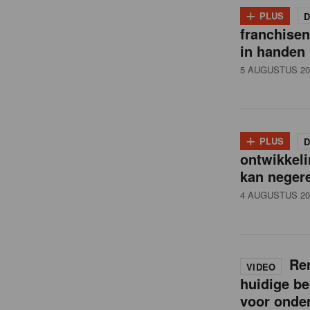
i
+
PLUS
D
franchise
l
in handen
5 AUGUSTUS 20
n
e
+
PLUS
D
ontwikkeli
w
kan neger
4 AUGUSTUS 20
s
Ren
VIDEO
huidige be
voor onde