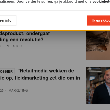
aliseren. Door verder te surfen, ga je akkoord met ons
cookiebel
er info
Ik ga akko
Van brokken naar
OSSIER
dsproduct: ondergaat
ing een revolutie?
0
• PET STORE
“Retailmedia wekken de
OSSIER
ie op, fieldmarketing zet die om in
26
• MARKETING