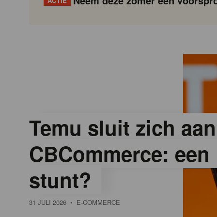
Neem deze zomer een voorspro
ACTIE
G
Gondola
Gondola
academy
society
o
n
d
Temu sluit zich aan
CBCommerce: een 
o
stunt?
l
31 JULI 2026
• E-COMMERCE